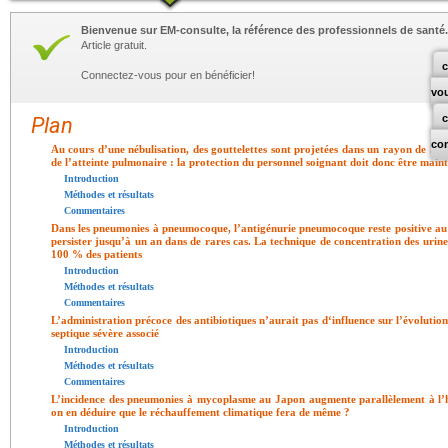
Bienvenue sur EM-consulte, la référence des professionnels de santé.
Article gratuit.
c
Connectez-vous pour en bénéficier!
vo
Plan
co
Au cours d’une nébulisation, des gouttelettes sont projetées dans un rayon de 54
de l’atteinte pulmonaire : la protection du personnel soignant doit donc être main
Introduction
Méthodes et résultats
Commentaires
Dans les pneumonies à pneumocoque, l’antigénurie pneumocoque reste positive au 
persister jusqu’à un an dans de rares cas. La technique de concentration des urine
100 % des patients
Introduction
Méthodes et résultats
Commentaires
L’administration précoce des antibiotiques n’aurait pas d‘influence sur l’évolution
septique sévère associé
Introduction
Méthodes et résultats
Commentaires
L’incidence des pneumonies à mycoplasme au Japon augmente parallèlement à l’h
on en déduire que le réchauffement climatique fera de même ?
Introduction
Méthodes et résultats