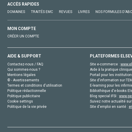
ACCÈS RAPIDES
DOMAINES
TRAITÉS EMC
REVUES
LIVRES
NOS FORMULES D'AB
MON COMPTE
CRÉER UN COMPTE
AIDE & SUPPORT
PLATEFORMES ELSE
Contactez-nous / FAQ
Site e-commerce :
www.el
Qui sommes-nous ?
Aide à la pratique clinique
Mentions légales
Portail pour les institution
© - Avertissements
Site d'information sur l'E
Termes et conditions d'utilisation
E-learning pour les infirmi
Politique rédactionnelle
Bibliothèque d'e-books Els
Politique publicitaire
Blog special IFSI :
www.gen
Cookie settings
Suivez notre actualité sur
Politique de la vie privée
Site d'emploi en santé :
e