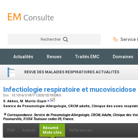
Rechercher
Service C
Rechercher
Actualités
Revues
Traités EMC
Domaines
REVUE DES MALADIES RESPIRATOIRES ACTUALITÉS
Infectiologie respiratoire et mucoviscidose 
Doi : 10.1016/S1877-1203(10)70038-0
⁎
S. Abbes, M. Murris-Espin
Service de Pneumologie-Allergologie, CRCM adulte, Clinique des voies respirato
Correspondance: Service de Pneumologie-Allergologie, CRCM, Adulte, Clinique des Voies
Pouvourville, 31054 Toulouse cedex 09, France.
Résumé
PDF
Article
Références
Mots clés