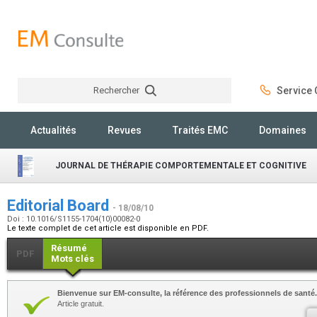
Rechercher
Service C
Rechercher
Actualités
Revues
Traités EMC
Domaines
JOURNAL DE THÉRAPIE COMPORTEMENTALE ET COGNITIVE
Editorial Board
- 18/08/10
Doi : 10.1016/S1155-1704(10)00082-0
Le texte complet de cet article est disponible en PDF.
Résumé
PDF
Mots clés
Bienvenue sur EM-consulte, la référence des professionnels de santé.
Article gratuit.