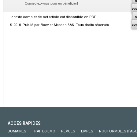
c
Connectez-vous pour en bénéficier!
vo
Le texte complet de cet article est disponible en PDF.
co
© 2010 Publié par Elsevier Masson SAS. Tous droits réservés.
ACCÈS RAPIDES
DOMAINES
TRAITÉS EMC
REVUES
LIVRES
NOS FORMULES D'AB