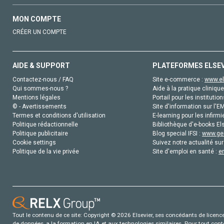
MON COMPTE
CRÉER UN COMPTE
AIDE & SUPPORT
PLATEFORMES ELSE
Contactez-nous / FAQ
Site e-commerce :
www.el
Qui sommes-nous ?
Aide à la pratique clinique
Mentions légales
Portail pour les institution
© - Avertissements
Site d'information sur l'E
Termes et conditions d'utilisation
E-learning pour les infirmi
Politique rédactionnelle
Bibliothèque d'e-books Els
Politique publicitaire
Blog special IFSI :
www.gen
Cookie settings
Suivez notre actualité sur
Politique de la vie privée
Site d'emploi en santé :
e
Tout le contenu de ce site: Copyright © 2026 Elsevier, ses concédants de licence e
de données, a la formation en IA et aux technologies similaires. Pour tout con