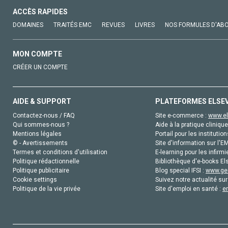
ACCÈS RAPIDES
DOMAINES
TRAITÉS EMC
REVUES
LIVRES
NOS FORMULES D'AB
MON COMPTE
CRÉER UN COMPTE
AIDE & SUPPORT
PLATEFORMES ELSE
Contactez-nous / FAQ
Site e-commerce :
www.el
Qui sommes-nous ?
Aide à la pratique clinique
Mentions légales
Portail pour les institution
© - Avertissements
Site d'information sur l'E
Termes et conditions d'utilisation
E-learning pour les infirmi
Politique rédactionnelle
Bibliothèque d'e-books Els
Politique publicitaire
Blog special IFSI :
www.gen
Cookie settings
Suivez notre actualité sur
Politique de la vie privée
Site d'emploi en santé :
e