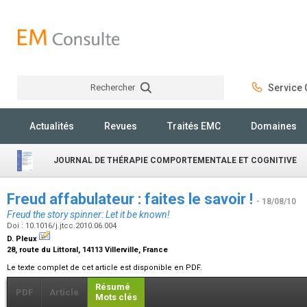
Rechercher
Service C
Rechercher
Actualités
Revues
Traités EMC
Domaines
JOURNAL DE THÉRAPIE COMPORTEMENTALE ET COGNITIVE
Freud affabulateur : faites le savoir !
- 18/08/10
Freud the story spinner: Let it be known!
Doi : 10.1016/j.jtcc.2010.06.004
D. Pleux
28, route du Littoral, 14113 Villerville, France
Le texte complet de cet article est disponible en PDF.
Résumé
PDF
Article
Mots clés