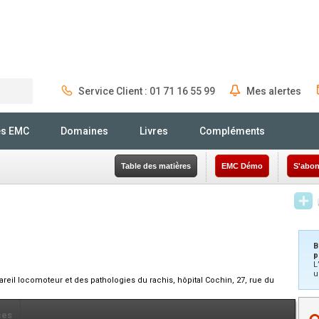
Service Client : 01 71 16 55 99
Mes alertes
Rechercher
és EMC
Domaines
Livres
Compléments
Table des matières
EMC Démo
S'abon
B
p
L
u
areil locomoteur et des pathologies du rachis, hôpital Cochin, 27, rue du
ces