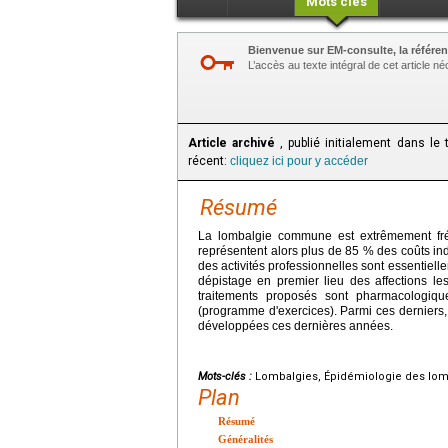
Mots clés
Bienvenue sur EM-consulte, la référen
L’accès au texte intégral de cet article 
Article archivé
, publié initialement dans le
récent:
cliquez ici pour y accéder
Résumé
La lombalgie commune est extrêmement fréq
représentent alors plus de 85 % des coûts ind
des activités professionnelles sont essentiel
dépistage en premier lieu des affections le
traitements proposés sont pharmacologique
(programme d'exercices). Parmi ces derniers,
développées ces dernières années.
Mots-clés :
Lombalgies, Épidémiologie des lomb
Plan
Résumé
Généralités