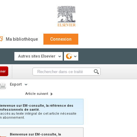
Ma bibliothèque
Connexion
Autres sites Elsevier
ner
Export
Article suivant
ienvenue sur EM-consulte, la référence des
rofessionnels de santé.
’accès au texte intégral de cet article nécessite
n abonnement.
Bienvenue sur EM-consulte, la