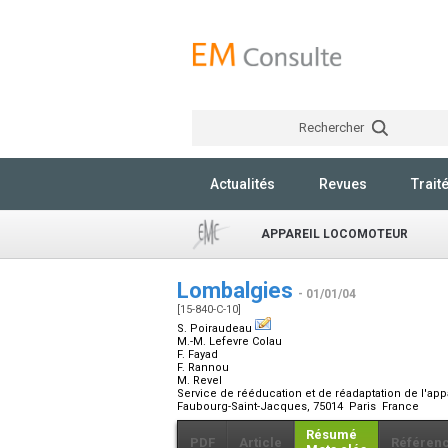
Rechercher
Actualités
Revues
Trait
APPAREIL LOCOMOTEUR
Lombalgies
- 01/01/04
[15-840-C-10]
S. Poiraudeau
M.-M. Lefevre Colau
F. Fayad
F. Rannou
M. Revel
Service de rééducation et de réadaptation de l'app
Faubourg-Saint-Jacques, 75014 Paris France
Résumé
PDF
Article
Référen