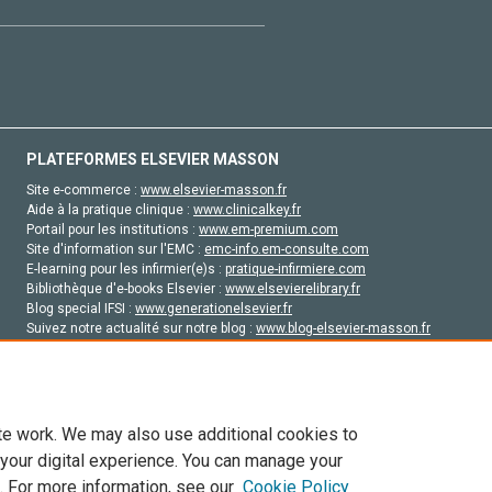
PLATEFORMES ELSEVIER MASSON
Site e-commerce :
www.elsevier-masson.fr
Aide à la pratique clinique :
www.clinicalkey.fr
Portail pour les institutions :
www.em-premium.com
Site d'information sur l'EMC :
emc-info.em-consulte.com
E-learning pour les infirmier(e)s :
pratique-infirmiere.com
Bibliothèque d'e-books Elsevier :
www.elsevierelibrary.fr
Blog special IFSI :
www.generationelsevier.fr
Suivez notre actualité sur notre blog :
www.blog-elsevier-masson.fr
Site d'emploi en santé :
emploisante.com
te work. We may also use additional cookies to
 your digital experience. You can manage your
. For more information, see our
Cookie Policy
vier, ses concédants de licence et ses contributeurs. Tout les droits sont réservés, y 