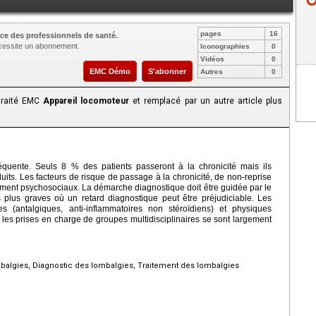
pages
16
ce des professionnels de santé.
nécessite un abonnement.
Iconographies
0
Vidéos
0
EMC Démo
S'abonner
Autres
0
 traité EMC
Appareil locomoteur
et remplacé par un autre article plus
uente. Seuls 8 % des patients passeront à la chronicité mais ils
uits. Les facteurs de risque de passage à la chronicité, de non-reprise
lement psychosociaux. La démarche diagnostique doit être guidée par le
s plus graves où un retard diagnostique peut être préjudiciable. Les
s (antalgiques, anti-inflammatoires non stéroïdiens) et physiques
 les prises en charge de groupes multidisciplinaires se sont largement
algies, Diagnostic des lombalgies, Traitement des lombalgies