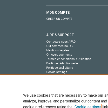
MON COMPTE
CRÉER UN COMPTE
AIDE & SUPPORT
Contactez-nous / FAQ
Qui sommes-nous ?
Mentions légales
© - Avertissements
Termes et conditions d'utilisation
Politique rédactionnelle
Politique publicitaire
Cookie settings
Politique de la vie privée
We use cookies that are necessary to make our si
analyze, improve, and personalize our content and
cookie preferences using the
Cookie settings
link
Tout le contenu de ce site: Copyright © 2026 Else