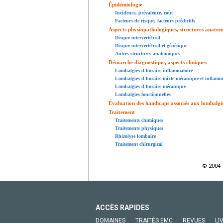
Épidémiologie
Incidence, prévalence, coût
Facteurs de risque, facteurs prédictifs
Aspects physiopathologiques, structures anatom
Disque intervertébral
Disque intervertébral et génétique
Autres structures anatomiques
Démarche diagnostique, aspects cliniques
Lombalgies d'horaire inflammatoire
Lombalgies d'horaire mixte mécanique et inflamm
Lombalgies d'horaire mécanique
Lombalgies fonctionnelles
Évaluation des handicaps associés aux lombalgi
Traitement
Traitements chimiques
Traitements physiques
Rhizolyse lombaire
Traitement chirurgical
© 2004 
ACCÈS RAPIDES
DOMAINES
TRAITÉS EMC
REVUES
LI