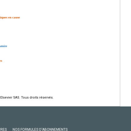
iques en cause
atoire
es
Elsevier SAS. Tous droits réservés.
VRES
NOS FORMULES D'ABONNEMENTS