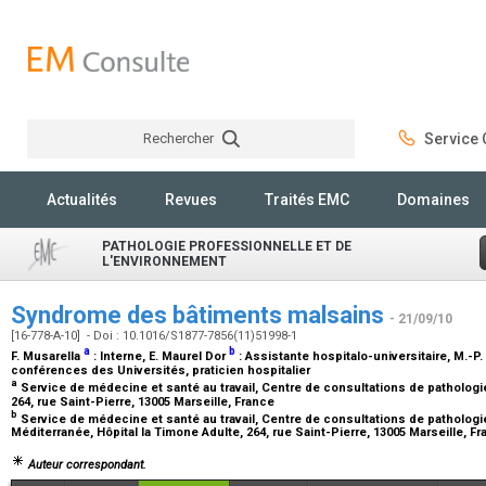
Rechercher
Service C
Rechercher
Actualités
Revues
Traités EMC
Domaines
PATHOLOGIE PROFESSIONNELLE ET DE
L'ENVIRONNEMENT
Syndrome des bâtiments malsains
- 21/09/10
[16-778-A-10] - Doi : 10.1016/S1877-7856(11)51998-1
a
b
F. Musarella
:
Interne
, E. Maurel Dor
:
Assistante hospitalo-universitaire
, M.-P
conférences des Universités, praticien hospitalier
a
Service de médecine et santé au travail, Centre de consultations de pathologie
264, rue Saint-Pierre, 13005 Marseille, France
b
Service de médecine et santé au travail, Centre de consultations de pathologie
Méditerranée, Hôpital la Timone Adulte, 264, rue Saint-Pierre, 13005 Marseille, F
Auteur correspondant.