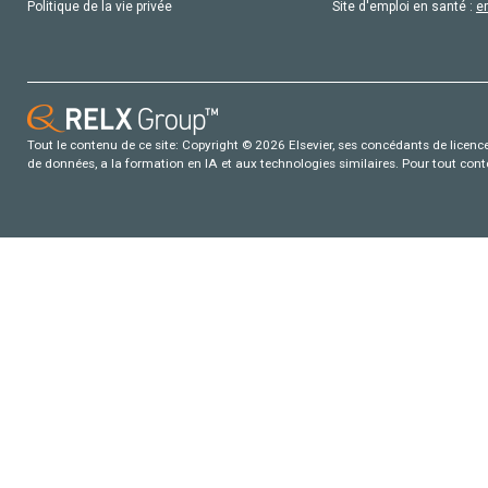
Politique de la vie privée
Site d'emploi en santé :
e
Tout le contenu de ce site: Copyright © 2026 Elsevier, ses concédants de licence e
de données, a la formation en IA et aux technologies similaires. Pour tout con