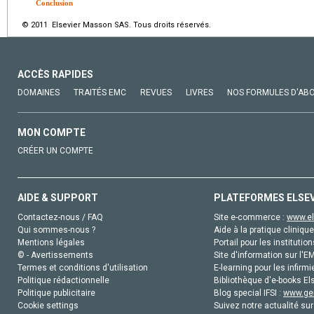
Conclusion
© 2011 Elsevier Masson SAS. Tous droits réservés.
ACCÈS RAPIDES
DOMAINES
TRAITÉS EMC
REVUES
LIVRES
NOS FORMULES D'AB
MON COMPTE
CRÉER UN COMPTE
AIDE & SUPPORT
PLATEFORMES ELSE
Contactez-nous / FAQ
Site e-commerce :
www.el
Qui sommes-nous ?
Aide à la pratique clinique
Mentions légales
Portail pour les institution
© - Avertissements
Site d'information sur l'E
Termes et conditions d'utilisation
E-learning pour les infirmi
Politique rédactionnelle
Bibliothèque d'e-books Els
Politique publicitaire
Blog special IFSI :
www.gen
Cookie settings
Suivez notre actualité sur