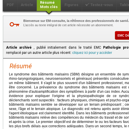
Résumé
PDF
Article
Figures
Testez-vous
Tabl
Mots clés
Bienvenue sur EM-consulte, la référence des professionnels de santé.
L’accès au texte intégral de cet article nécessite un abonnement.
EMC D
Article archivé
, publié initialement dans le traité EMC
Pathologie pro
remplacé par un autre article plus récent:
cliquez ici pour y accéder
Résumé
Le syndrome des bâtiments malsains (SBM) désigne un ensemble de sympt
rhino-laryngologiques, neurosensoriels et généraux) présentés consécutiv
un même bâtiment. Il s'agit le plus souvent d'un bâtiment professionnel, m
être concerné. La prévalence du syndrome des bâtiments malsains est dif
phénomène d'autoamplification des symptômes à partir d'un cas index. Aucun
évidence pour expliquer l'origine et la physiopathologie de ce syndr
déclenchants sont suspectés : facteurs physiques, chimiques et psycho-orga
bâtiments malsains semble se développer sur un terrain prédisposant ; cer
sexe, l'âge et le terrain atopique. Le diagnostic est retenu après avoir éli
l'agent étiologique est clairement identifié. Dans les bâtiments professionn
bâtiments malsains relève des compétences du médecin du travail et de so
et après la crise. Le premier objectif est de déterminer le ou les facteurs fa
les plus brefs délais aux corrections adéquates. Dans un second temps, le 