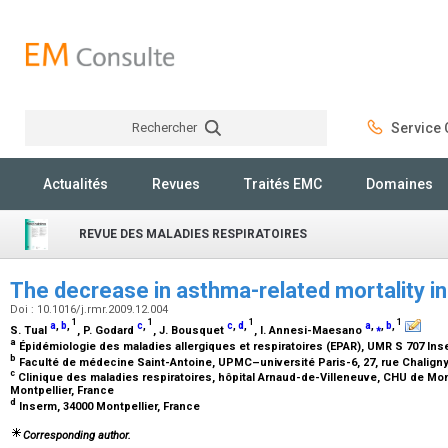
Rechercher
Service C
Rechercher
Actualités
Revues
Traités EMC
Domaines
REVUE DES MALADIES RESPIRATOIRES
The decrease in asthma-related mortality i
Doi : 10.1016/j.rmr.2009.12.004
1
1
1
1
a
,
b
,
c
,
c
,
d
,
a
,
⁎
,
b
,
S. Tual
, P. Godard
, J. Bousquet
, I. Annesi-Maesano
a
Épidémiologie des maladies allergiques et respiratoires (EPAR), UMR S 707 Ins
b
Faculté de médecine Saint-Antoine, UPMC–université Paris-6, 27, rue Chaligny
c
Clinique des maladies respiratoires, hôpital Arnaud-de-Villeneuve, CHU de Montp
Montpellier, France
d
Inserm, 34000 Montpellier, France
Corresponding author.