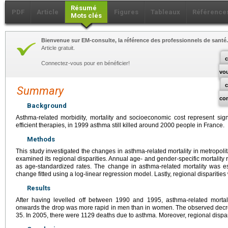
Résumé
PDF
Article
Figures
Tableaux
Référence
Mots clés
Bienvenue sur EM-consulte, la référence des professionnels de santé.
Article gratuit.
c
Connectez-vous pour en bénéficier!
vo
Summary
co
Background
Asthma-related morbidity, mortality and socioeconomic cost represent sign
efficient therapies, in 1999 asthma still killed around 2000 people in France.
Methods
This study investigated the changes in asthma-related mortality in metrop
examined its regional disparities. Annual age- and gender-specific mortality 
as age-standardized rates. The change in asthma-related mortality was e
change fitted using a log-linear regression model. Lastly, regional dispariti
Results
After having levelled off between 1990 and 1995, asthma-related mortal
onwards the drop was more rapid in men than in women. The observed decre
35. In 2005, there were 1129 deaths due to asthma. Moreover, regional dispar