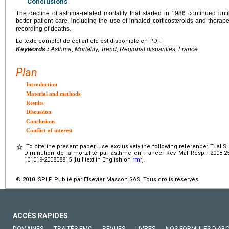
Conclusions
The decline of asthma-related mortality that started in 1986 continued unt
better patient care, including the use of inhaled corticosteroids and thera
recording of deaths.
Le texte complet de cet article est disponible en PDF.
Keywords :
Asthma, Mortality, Trend, Regional disparities, France
Plan
Introduction
Material and methods
Results
Discussion
Conclusions
Conflict of interest
To cite the present paper, use exclusively the following reference: Tual 
Diminution de la mortalité par asthme en France. Rev Mal Respir 2008;25
101019-200808815 [full text in English on
rmr
].
© 2010 SPLF. Publié par Elsevier Masson SAS. Tous droits réservés.
ACCÈS RAPIDES