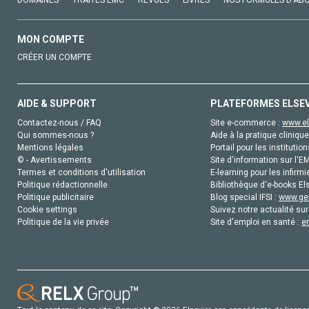
DOMAINES
TRAITÉS EMC
REVUES
LIVRES
NOS FORMULES D'AB
MON COMPTE
CRÉER UN COMPTE
AIDE & SUPPORT
PLATEFORMES ELSE
Contactez-nous / FAQ
Site e-commerce :
www.el
Qui sommes-nous ?
Aide à la pratique clinique
Mentions légales
Portail pour les institution
© - Avertissements
Site d'information sur l'E
Termes et conditions d'utilisation
E-learning pour les infirmi
Politique rédactionnelle
Bibliothèque d'e-books Els
Politique publicitaire
Blog special IFSI :
www.gen
Cookie settings
Suivez notre actualité sur
Politique de la vie privée
Site d'emploi en santé :
e