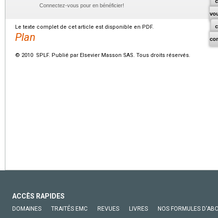
c
Connectez-vous pour en bénéficier!
vo
Le texte complet de cet article est disponible en PDF.
Plan
co
© 2010 SPLF. Publié par Elsevier Masson SAS. Tous droits réservés.
ACCÈS RAPIDES
DOMAINES
TRAITÉS EMC
REVUES
LIVRES
NOS FORMULES D'AB