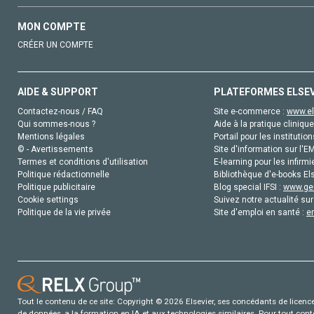
MON COMPTE
CRÉER UN COMPTE
AIDE & SUPPORT
PLATEFORMES ELSE
Contactez-nous / FAQ
Site e-commerce :
www.el
Qui sommes-nous ?
Aide à la pratique clinique
Mentions légales
Portail pour les institution
© - Avertissements
Site d'information sur l'E
Termes et conditions d'utilisation
E-learning pour les infirmi
Politique rédactionnelle
Bibliothèque d'e-books Els
Politique publicitaire
Blog special IFSI :
www.gen
Cookie settings
Suivez notre actualité sur
Politique de la vie privée
Site d'emploi en santé :
e
Tout le contenu de ce site: Copyright © 2026 Elsevier, ses concédants de licence e
de données, a la formation en IA et aux technologies similaires. Pour tout con