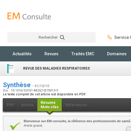
Rechercher
Service C
Rechercher
Actualités
Revues
Traités EMC
Domaines
REVUE DES MALADIES RESPIRATOIRES
Synthèse
- 01/10/10
Doi : 10.1016/S0761-8425(10)70013-9
Le texte complet de cet article est disponible en PDF.
Résumé
PDF
Article
Références
Mots clés
Bienvenue sur EM-consulte, la référence des professionnels de santé.
Article gratuit.