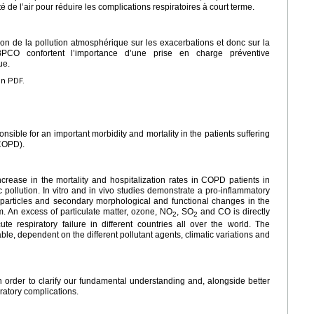
é de l’air pour réduire les complications respiratoires à court terme.
on de la pollution atmosphérique sur les exacerbations et donc sur la
 BPCO confortent l’importance d’une prise en charge préventive
ue.
en PDF.
nsible for an important morbidity and mortality in the patients suffering
(COPD).
ncrease in the mortality and hospitalization rates in COPD patients in
 pollution. In vitro and in vivo studies demonstrate a pro-inflammatory
c particles and secondary morphological and functional changes in the
. An excess of particulate matter, ozone, NO
, SO
and CO is directly
2
2
e respiratory failure in different countries all over the world. The
e, dependent on the different pollutant agents, climatic variations and
n order to clarify our fundamental understanding and, alongside better
iratory complications.