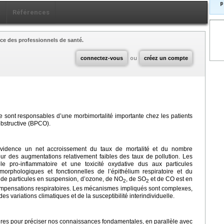
p
x
Références
ce des professionnels de santé.
connectez-vous
ou
créez un compte
ue sont responsables d’une morbimortalité importante chez les patients
bstructive (BPCO).
vidence un net accroissement du taux de mortalité et du nombre
ur des augmentations relativement faibles des taux de pollution. Les
le pro-inflammatoire et une toxicité oxydative dus aux particules
morphologiques et fonctionnelles de l’épithélium respiratoire et du
 de particules en suspension, d’ozone, de NO
, de SO
et de CO est en
2
2
ompensations respiratoires. Les mécanismes impliqués sont complexes,
des variations climatiques et de la susceptibilité interindividuelle.
res pour préciser nos connaissances fondamentales, en parallèle avec