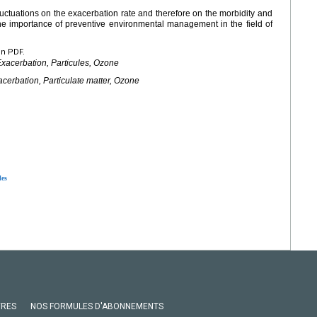
uctuations on the exacerbation rate and therefore on the morbidity and
he importance of preventive environmental management in the field of
en PDF.
xacerbation, Particules, Ozone
cerbation, Particulate matter, Ozone
les
VRES
NOS FORMULES D'ABONNEMENTS