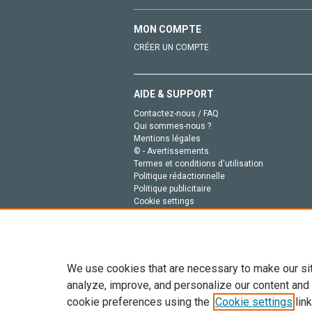
MON COMPTE
CRÉER UN COMPTE
AIDE & SUPPORT
Contactez-nous / FAQ
Qui sommes-nous ?
Mentions légales
© - Avertissements
Termes et conditions d'utilisation
Politique rédactionnelle
Politique publicitaire
Cookie settings
Politique de la vie privée
We use cookies that are necessary to make our si
analyze, improve, and personalize our content and
cookie preferences using the
Cookie settings
link
Tout le contenu de ce site: Copyright © 2026 Else