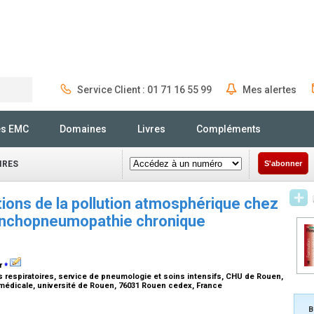
Service Client : 01 71 16 55 99
Mes alertes
Rechercher
és EMC
Domaines
Livres
Compléments
IRES
S'abonner
ions de la pollution atmosphérique chez
bronchopneumopathie chronique
⁎
ir
fs respiratoires, service de pneumologie et soins intensifs, CHU de Rouen,
o-médicale, université de Rouen, 76031 Rouen cedex, France
B