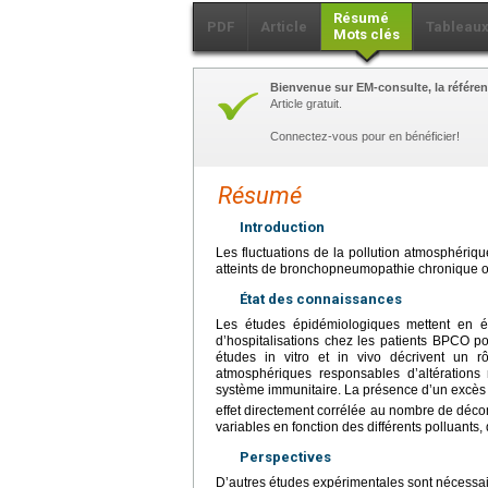
Résumé
PDF
Article
Tableau
Mots clés
Bienvenue sur EM-consulte, la référen
Article gratuit.
Connectez-vous pour en bénéficier!
Résumé
Introduction
Les fluctuations de la pollution atmosphériq
atteints de bronchopneumopathie chronique o
État des connaissances
Les études épidémiologiques mettent en é
d’hospitalisations chez les patients BPCO po
études in vitro et in vivo décrivent un rô
atmosphériques responsables d’altérations 
système immunitaire. La présence d’un excès
effet directement corrélée au nombre de déc
variables en fonction des différents polluants, 
Perspectives
D’autres études expérimentales sont nécessai