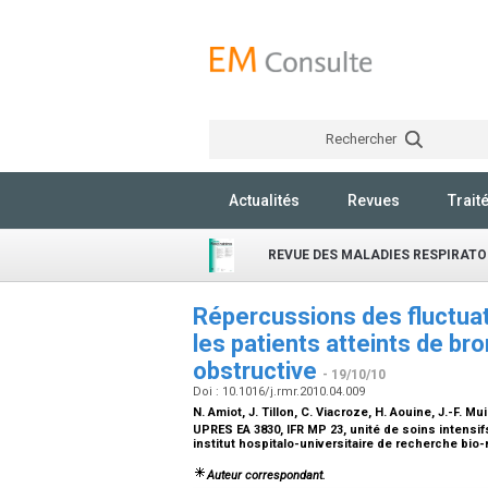
Rechercher
Actualités
Revues
Trait
REVUE DES MALADIES RESPIRATO
Répercussions des fluctuat
les patients atteints de 
obstructive
- 19/10/10
Doi : 10.1016/j.rmr.2010.04.009
N. Amiot, J. Tillon, C. Viacroze, H. Aouine, J.-F. Mu
UPRES EA 3830, IFR MP 23, unité de soins intensi
institut hospitalo-universitaire de recherche bi
Auteur correspondant.