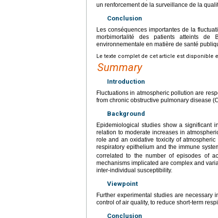
un renforcement de la surveillance de la qualit
Conclusion
Les conséquences importantes de la fluctuati
morbimortalité des patients atteints de
environnementale en matière de santé publiq
Le texte complet de cet article est disponible 
Summary
Introduction
Fluctuations in atmospheric pollution are respo
from chronic obstructive pulmonary disease 
Background
Epidemiological studies show a significant i
relation to moderate increases in atmospheric
role and an oxidative toxicity of atmospheri
respiratory epithelium and the immune system
correlated to the number of episodes of acut
mechanisms implicated are complex and variabl
inter-individual susceptibility.
Viewpoint
Further experimental studies are necessary i
control of air quality, to reduce short-term resp
Conclusion