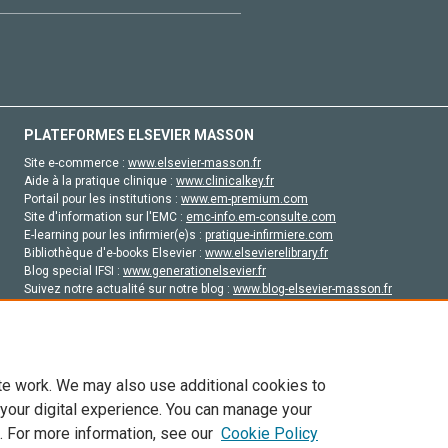
PLATEFORMES ELSEVIER MASSON
Site e-commerce :
www.elsevier-masson.fr
Aide à la pratique clinique :
www.clinicalkey.fr
Portail pour les institutions :
www.em-premium.com
Site d'information sur l'EMC :
emc-info.em-consulte.com
E-learning pour les infirmier(e)s :
pratique-infirmiere.com
Bibliothèque d'e-books Elsevier :
www.elsevierelibrary.fr
Blog special IFSI :
www.generationelsevier.fr
Suivez notre actualité sur notre blog :
www.blog-elsevier-masson.fr
Site d'emploi en santé :
emploisante.com
te work. We may also use additional cookies to
 your digital experience. You can manage your
. For more information, see our
Cookie Policy
vier, ses concédants de licence et ses contributeurs. Tout les droits sont réservés, y 