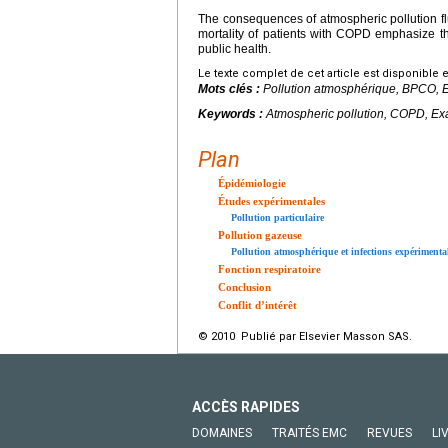
The consequences of atmospheric pollution fl
mortality of patients with COPD emphasize t
public health.
Le texte complet de cet article est disponible 
Mots clés :
Pollution atmosphérique, BPCO, E
Keywords :
Atmospheric pollution, COPD, Exa
Plan
Épidémiologie
Études expérimentales
Pollution particulaire
Pollution gazeuse
Pollution atmosphérique et infections expérimenta
Fonction respiratoire
Conclusion
Conflit d’intérêt
© 2010 Publié par Elsevier Masson SAS.
ACCÈS RAPIDES
DOMAINES
TRAITÉS EMC
REVUES
LI