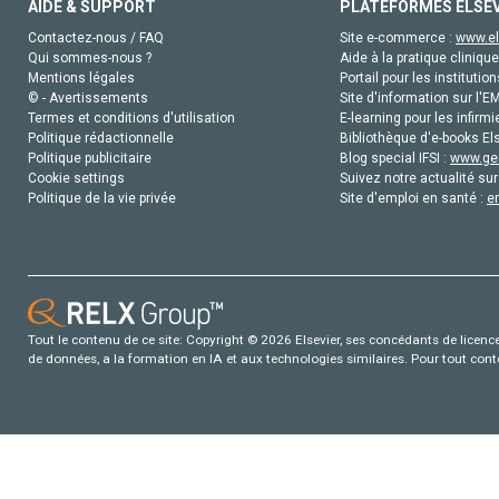
AIDE & SUPPORT
PLATEFORMES ELSE
Contactez-nous / FAQ
Site e-commerce :
www.el
Qui sommes-nous ?
Aide à la pratique clinique
Mentions légales
Portail pour les institution
© - Avertissements
Site d'information sur l'E
Termes et conditions d'utilisation
E-learning pour les infirmi
Politique rédactionnelle
Bibliothèque d'e-books Els
Politique publicitaire
Blog special IFSI :
www.gen
Cookie settings
Suivez notre actualité sur
Politique de la vie privée
Site d'emploi en santé :
e
Tout le contenu de ce site: Copyright © 2026 Elsevier, ses concédants de licence e
de données, a la formation en IA et aux technologies similaires. Pour tout con