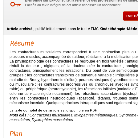
Bienvenue sur EM-consulte, la référence des professionnels de santé.
L’accès au texte intégral de cet article nécessite un abonnement.
EMC D
Article archivé
, publié initialement dans le traité EMC
Kinésithérapie-Méde
Résumé
Les contractures musculaires correspondent à une contraction plus ou 
plusieurs muscles, accompagnée de raideur, résistante à la mobilisation pas
La physiopathologie des contractures se regroupe en trois variétés : antal
réduit la douleur ; algiques, où la douleur crée la contracture ; analg
contractures, principalement les rétractions. Du point de vue sémiologiqu
groupes : les contractures transitoires de survenue variable : irrégulières (
maladie de Brody, hyperthermie d'effort), peranesthésiques (hyperthermie mal
ou musculaire ; les contractures progressives ou chroniques avec les syn
raide) ou périphérique (neuromyotonie), les rétractions initiales (maladie d
colonne cervicale rigide notamment), les rétractions secondaires (dystrop
enfin les contractures neurologiques (spasticité, tétanos, troubles so
mécanisme incertain. Quelques principes thérapeutiques sont également sig
Le texte complet de cet article est disponible en PDF.
Mots clés :
Contractures musculaires, Myopathies métaboliques, Syndrome d
musculaires, Dystrophies musculaires
Plan