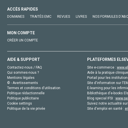
ACCÈS RAPIDES
DOMAINES
TRAITÉS EMC
REVUES
LIVRES
NOS FORMULES D'AB
MON COMPTE
CRÉER UN COMPTE
AIDE & SUPPORT
PLATEFORMES ELSE
Contactez-nous / FAQ
Site e-commerce :
www.el
Qui sommes-nous ?
Aide à la pratique clinique
Mentions légales
Portail pour les institution
© - Avertissements
Site d'information sur l'E
Termes et conditions d'utilisation
E-learning pour les infirmi
Politique rédactionnelle
Bibliothèque d'e-books Els
Politique publicitaire
Blog special IFSI :
www.gen
Cookie settings
Suivez notre actualité sur
Politique de la vie privée
Site d'emploi en santé :
e