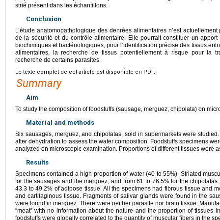
strié présent dans les échantillons.
Conclusion
L’étude anatomopathologique des denrées alimentaires n’est actuellement 
de la sécurité et du contrôle alimentaire. Elle pourrait constituer un appo
biochimiques et bactériologiques, pour l’identification précise des tissus ent
alimentaires, la recherche de tissus potentiellement à risque pour la 
recherche de certains parasites.
Le texte complet de cet article est disponible en PDF.
Summary
Aim
To study the composition of foodstuffs (sausage, merguez, chipolata) on mic
Material and methods
Six sausages, merguez, and chipolatas, sold in supermarkets were studie
after dehydration to assess the water composition. Foodstuffs specimens we
analyzed on microscopic examination. Proportions of different tissues were 
Results
Specimens contained a high proportion of water (40 to 55%). Striated muscu
for the sausages and the merguez, and from 61 to 76.5% for the chipolata
43.3 to 49.2% of adipose tissue. All the specimens had fibrous tissue and 
and cartilaginous tissue. Fragments of salivar glands were found in the sa
were found in merguez. There were neither parasite nor brain tissue. Manufac
“meat” with no information about the nature and the proportion of tissues in
foodstuffs were globally correlated to the quantity of muscular fibers in the s