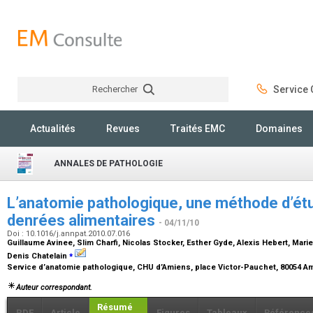
Rechercher
Service C
Rechercher
Actualités
Revues
Traités EMC
Domaines
ANNALES DE PATHOLOGIE
L’anatomie pathologique, une méthode d’étu
denrées alimentaires
- 04/11/10
Doi : 10.1016/j.annpat.2010.07.016
Guillaume Avinee, Slim Charfi, Nicolas Stocker, Esther Gyde, Alexis Hebert, Marie
⁎
Denis Chatelain
Service d’anatomie pathologique, CHU d’Amiens, place Victor-Pauchet, 80054 A
Auteur correspondant.
Résumé
PDF
Article
Figures
Tableaux
Référence