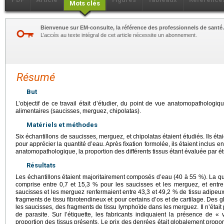
Mots clés
Bienvenue sur EM-consulte, la référence des professionnels de santé.
L’accès au texte intégral de cet article nécessite un abonnement.
Résumé
But
L’objectif de ce travail était d’étudier, du point de vue anatomopathologiq
alimentaires (saucisses, merguez, chipolatas).
Matériels et méthodes
Six échantillons de saucisses, merguez, et chipolatas étaient étudiés. Ils ét
pour apprécier la quantité d’eau. Après fixation formolée, ils étaient inclus en
anatomopathologique, la proportion des différents tissus étant évaluée par 
Résultats
Les échantillons étaient majoritairement composés d’eau (40 à 55 %). La quan
comprise entre 0,7 et 15,3 % pour les saucisses et les merguez, et entre
saucisses et les merguez renfermaient entre 43,3 et 49,2 % de tissu adipeux
fragments de tissu fibrotendineux et pour certains d’os et de cartilage. Des 
les saucisses, des fragments de tissu lymphoïde dans les merguez. Il n’était
de parasite. Sur l’étiquette, les fabricants indiquaient la présence de « 
proportion des tissus présents. Le prix des denrées était globalement propor