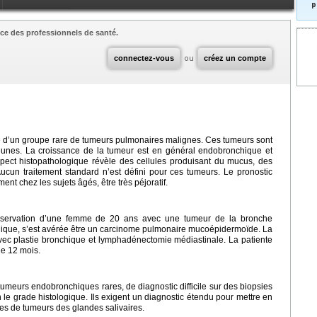
p
ce des professionnels de santé.
connectez-vous
ou
créez un compte
 d’un groupe rare de tumeurs pulmonaires malignes. Ces tumeurs sont
jeunes. La croissance de la tumeur est en général endobronchique et
spect histopathologique révèle des cellules produisant du mucus, des
 Aucun traitement standard n’est défini pour ces tumeurs. Le pronostic
nt chez les sujets âgés, être très péjoratif.
l’observation d’une femme de 20 ans avec une tumeur de la bronche
hique, s’est avérée être un carcinome pulmonaire mucoépidermoïde. La
avec plastie bronchique et lymphadénectomie médiastinale. La patiente
de 12 mois.
eurs endobronchiques rares, de diagnostic difficile sur des biopsies
on le grade histologique. Ils exigent un diagnostic étendu pour mettre en
s de tumeurs des glandes salivaires.