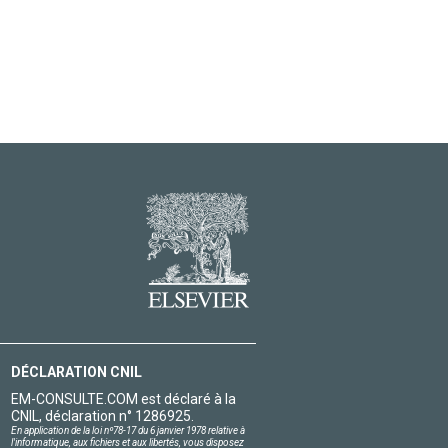
DÉCLARATION CNIL
EM-CONSULTE.COM est déclaré à la
CNIL, déclaration n° 1286925.
En application de la loi nº78-17 du 6 janvier 1978 relative à
l'informatique, aux fichiers et aux libertés, vous disposez