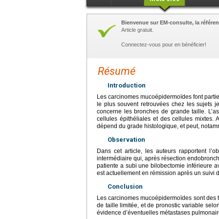
Bienvenue sur EM-consulte, la référen
Article gratuit.
Connectez-vous pour en bénéficier!
Résumé
Introduction
Les carcinomes mucoépidermoïdes font partie
le plus souvent retrouvées chez les sujets 
concerne les bronches de grande taille. L’a
cellules épithéliales et des cellules mixtes.
dépend du grade histologique, et peut, notamme
Observation
Dans cet article, les auteurs rapportent 
intermédiaire qui, après résection endobronc
patiente a subi une bilobectomie inférieure 
est actuellement en rémission après un suivi 
Conclusion
Les carcinomes mucoépidermoïdes sont des tum
de taille limitée, et de pronostic variable sel
évidence d’éventuelles métastases pulmonaire