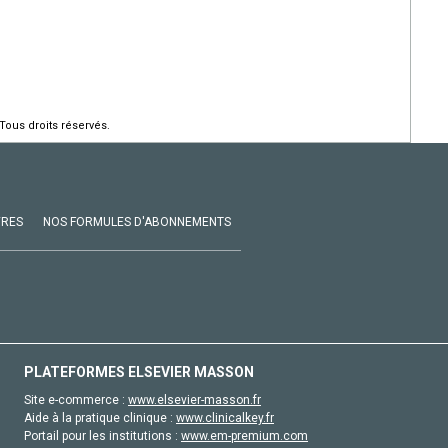
Tous droits réservés.
VRES
NOS FORMULES D'ABONNEMENTS
PLATEFORMES ELSEVIER MASSON
Site e-commerce :
www.elsevier-masson.fr
Aide à la pratique clinique :
www.clinicalkey.fr
Portail pour les institutions :
www.em-premium.com