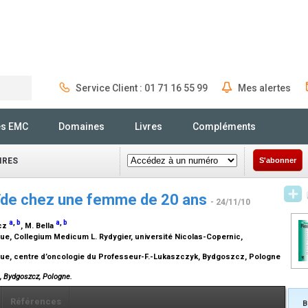
Service Client : 01 71 16 55 99
Mes alertes
Rechercher
és EMC
Domaines
Livres
Compléments
IRES
S'abonner
de chez une femme de 20 ans
- 24/11/10
a
,
b
a
,
b
icz
, M. Bella
ue, Collegium Medicum L. Rydygier, université Nicolas-Copernic,
ique, centre d’oncologie du Professeur-F.-Lukaszczyk, Bydgoszcz, Pologne
6, Bydgoszcz, Pologne.
Références
B