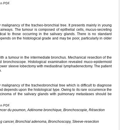
en PDF.
malignancy of the tracheo-bronchial tree. It presents mainly in young
e airways. The tumour is composed of epithelial cells, mucus-secreting
tical to those occurring in the salivary glands. There is no standard
pends on the histological grade and may be poor, particularly in older
th a tumour in the intermediate bronchus. Mechanical resection of the
gid bronchoscope. Histological examination revealed muco-epidermoid
lower sleeve lobectomy with mediastinal lymphadenectomy. The patient
p.
malignancy of the tracheobronchial tree which is difficult to diagnose
nd depends upon the histological type. Owing to its rare occurrence the
arcinoma of the salivary glands with pulmonary metastases should be
en PDF.
cer du poumon, Adénome bronchique, Bronchoscopie, Résection
g cancer, Bronchial adenoma, Bronchoscopy, Sleeve-resection