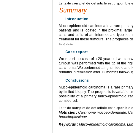
Le texte complet de cet article est disponible 
Summary
Introduction
Muco-epidermoid carcinoma is a rare primary 
patients and is located in the proximal larg
cells and cells of an intermediate type iden
treatment for these tumours. The prognosis de
subjects.
Case report
We report the case of a 20-year-old woman wi
tumour was performed with the tip of the ri
carcinoma. We performed a right middle and 
remains in remission after 12 months follow-u
Conclusions
Muco-epidermoid carcinoma is a rare primary 
by limited biopsy. The prognosis is variable a
possibility of a primary muco-epidermoid c
considered.
Le texte complet de cet article est disponible 
Mots clés :
Carcinome mucoépidermoïde, Can
bronchoplastique
Keywords :
Muco-epidermoid carcinoma, Lun