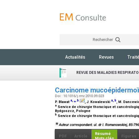
Rechercher
Actualités
Revues
Trait
REVUE DES MALADIES RESPIRATO
Carcinome mucoépidermoï
Doi : 10.1016/j.rmr.2010.09.023
a
,
⁎
,
b
a
,
b
P. Blawat
, J. Kowalewski
, M. Dancew
a
Service de chirurgie thoracique et cancérologiq
Bydgoszcz, Pologne
b
Service de chirurgie thoracique et cancérolog
Auteur correspondant. ul. dr I. Romanowskiej, 85-79
Résumé
PDF
Article
Figures
Mots clés