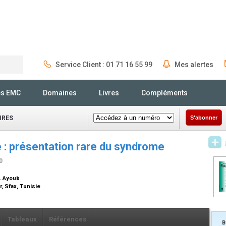
Service Client : 01 71 16 55 99
Mes alertes
Rechercher
és EMC
Domaines
Livres
Compléments
IRES
S'abonner
e : présentation rare du syndrome
0
A. Ayoub
, Sfax, Tunisie
Tableaux
Références
B