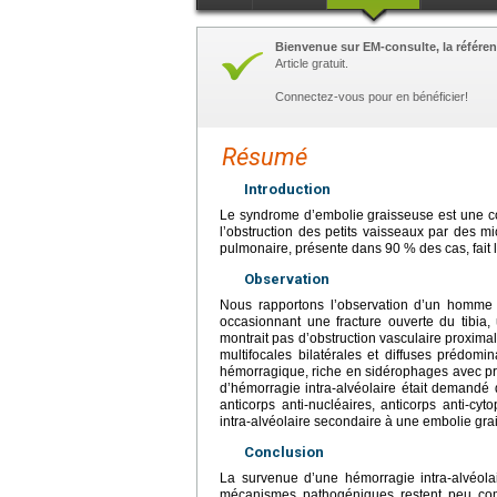
Bienvenue sur EM-consulte, la référen
Article gratuit.
Connectez-vous pour en bénéficier!
Résumé
Introduction
Le syndrome d’embolie graisseuse est une co
l’obstruction des petits vaisseaux par des mi
pulmonaire, présente dans 90 % des cas, fait l
Observation
Nous rapportons l’observation d’un homm
occasionnant une fracture ouverte du tibia
montrait pas d’obstruction vasculaire proxim
multifocales bilatérales et diffuses prédomi
hémorragique, riche en sidérophages avec pré
d’hémorragie intra-alvéolaire était demandé d
anticorps anti-nucléaires, anticorps anti-cy
intra-alvéolaire secondaire à une embolie grai
Conclusion
La survenue d’une hémorragie intra-alvéola
mécanismes pathogéniques restent peu compr