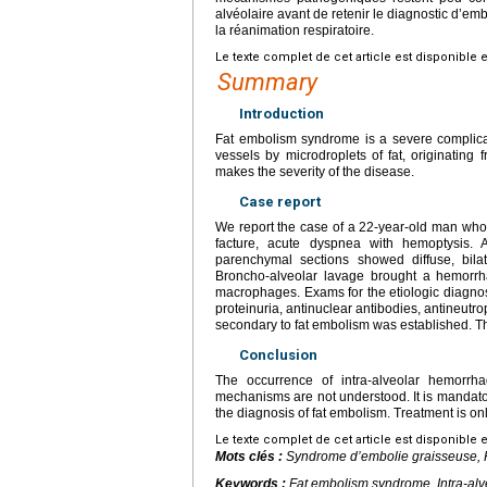
alvéolaire avant de retenir le diagnostic d’e
la réanimation respiratoire.
Le texte complet de cet article est disponible 
Summary
Introduction
Fat embolism syndrome is a severe complicati
vessels by microdroplets of fat, originatin
makes the severity of the disease.
Case report
We report the case of a 22-year-old man who 
facture, acute dyspnea with hemoptysis. 
parenchymal sections showed diffuse, bilat
Broncho-alveolar lavage brought a hemorrha
macrophages. Exams for the etiologic diagnos
proteinuria, antinuclear antibodies, antineutr
secondary to fat embolism was established. 
Conclusion
The occurrence of intra-alveolar hemorrha
mechanisms are not understood. It is mandato
the diagnosis of fat embolism. Treatment is o
Le texte complet de cet article est disponible 
Mots clés :
Syndrome d’embolie graisseuse, H
Keywords :
Fat embolism syndrome, Intra-al