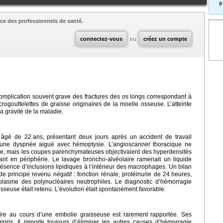
p
ce des professionnels de santé.
connectez-vous
ou
créez un compte
mplication souvent grave des fractures des os longs correspondant à
crogouttelettes de graisse originaires de la moelle osseuse. L’atteinte
a gravité de la maladie.
e âgé de 22
ans, présentant deux jours après un accident de travail
, une dyspnée aiguë avec hémoptysie. L’angioscanner thoracique ne
ale, mais les coupes parenchymateuses objectivaient des hyperdensités
nant en périphérie. Le lavage broncho-alvéolaire ramenait un liquide
sence d’inclusions lipidiques à l’intérieur des macrophages. Un bilan
e principe revenu négatif : fonction rénale, protéinurie de 24
heures,
toplasme des polynucléaires neutrophiles. Le diagnostic d’hémorragie
sseuse était retenu. L’évolution était spontanément favorable.
ire au cours d’une embolie graisseuse est rarement rapportée. Ses
is. Il importe toujours d’éliminer les autres causes d’hémorragie