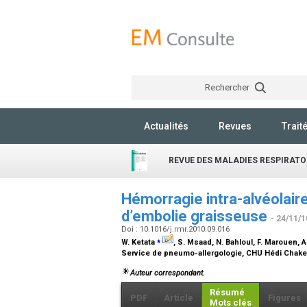
Rechercher
Actualités
Revues
Trait
REVUE DES MALADIES RESPIRATO
Hémorragie intra-alvéolair
d’embolie graisseuse
- 24/11/1
Doi : 10.1016/j.rmr.2010.09.016
⁎
W. Ketata
, S. Msaad, N. Bahloul, F. Marouen, 
Service de pneumo-allergologie, CHU Hédi Chaker
Auteur correspondant.
Résumé
PDF
Article
Figures
Mots clés