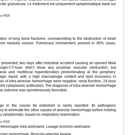
mbolie graisseuse. Le traitement est uniquement symptomatique basé sur
en PDF.
on of long bone fractures, corresponding to the obstruction of small
g from medulla ossium. Pulmonary involvement, present in 90% cases,
presented, two days after industrial accident causing an opened tibial
Angio-CT-scan didn’t show any proximal vascular obstruction, but
eral and multifocal hyperdensities predominating at the periphery.
gic liquid, with a high macrophage content and lipid inclusions in
is of intra-alveolar hemorrhage were negative: renal function, 24-hour
ophil cytoplasmic antibodies. The diagnosis of intra-alveolar hemorrhage
The outcome was spontaneously favorable.
ge in the course fat embolism is rarely reported. Its pathogenic
ry to eliminate the other causes of alveolar hemorrhage before holding
nly symptomatic, based on respiratory reanimation.
en PDF.
émorragie intra-alvéolaire, Lavage broncho-alvéolaire
veolar hemorrhage, Broncho-alveolar lavage