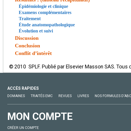
Épidémiologie et clinique
Examens complémentaires
Traitement
Étude anatomopathologique
Évolution et suivi
Discussion
Conclusion
Conflit d’intérêt
© 2010 SPLF. Publié par Elsevier Masson SAS. Tous d
ACCÈS RAPIDES
DOMAINES
TRAITÉS EMC
REVUES
LIVRES
NOS FORMULES D'AB
MON COMPTE
CRÉER UN COMPTE