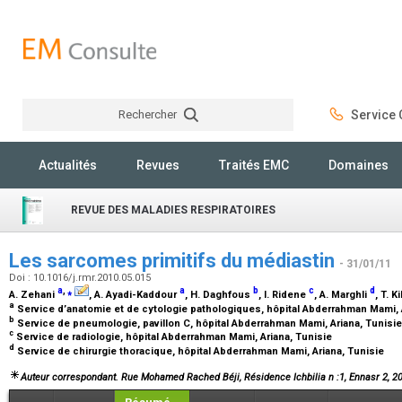
Rechercher
Service C
Rechercher
Actualités
Revues
Traités EMC
Domaines
REVUE DES MALADIES RESPIRATOIRES
Les sarcomes primitifs du médiastin
- 31/01/11
Doi : 10.1016/j.rmr.2010.05.015
a
,
⁎
a
b
c
d
A. Zehani
, A. Ayadi-Kaddour
, H. Daghfous
, I. Ridene
, A. Marghli
, T. K
a
Service d’anatomie et de cytologie pathologiques, hôpital Abderrahman Mami, 
b
Service de pneumologie, pavillon C, hôpital Abderrahman Mami, Ariana, Tunisi
c
Service de radiologie, hôpital Abderrahman Mami, Ariana, Tunisie
d
Service de chirurgie thoracique, hôpital Abderrahman Mami, Ariana, Tunisie
Auteur correspondant. Rue Mohamed Rached Béji, Résidence Ichbilia n :1, Ennasr 2, 203