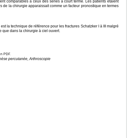
ient comparables à ceux des séries à court terme. Les patients étaient
ors de la chirurgie apparaissait comme un facteur pronostique en termes
st la technique de référence pour les fractures Schatzker I à III malgré
e que dans la chirurgie à ciel ouvert.
en PDF.
nthèse percutanée, Arthroscopie