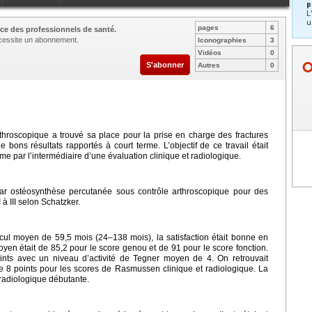
p
L
u
pages
6
ce des professionnels de santé.
nécessite un abonnement.
Iconographies
3
Vidéos
0
S'abonner
Autres
0
throscopique a trouvé sa place pour la prise en charge des fractures
e bons résultats rapportés à court terme. L’objectif de ce travail était
me par l’intermédiaire d’une évaluation clinique et radiologique.
 par ostéosynthèse percutanée sous contrôle arthroscopique pour des
 à III selon Schatzker.
ecul moyen de 59,5 mois (24–138 mois), la satisfaction était bonne en
oyen était de 85,2 pour le score genou et de 91 pour le score fonction.
nts avec un niveau d’activité de Tegner moyen de 4. On retrouvait
 8 points pour les scores de Rasmussen clinique et radiologique. La
 radiologique débutante.