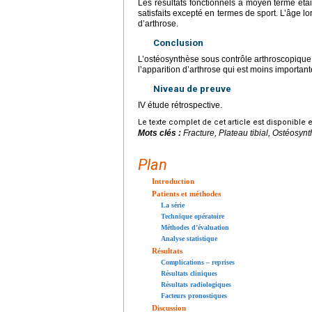
Les résultats fonctionnels à moyen terme éta
satisfaits excepté en termes de sport. L’âge l
d’arthrose.
Conclusion
L’ostéosynthèse sous contrôle arthroscopique e
l’apparition d’arthrose qui est moins important
Niveau de preuve
IV étude rétrospective.
Le texte complet de cet article est disponible 
Mots clés :
Fracture, Plateau tibial, Ostéosy
Plan
Introduction
Patients et méthodes
La série
Technique opératoire
Méthodes d’évaluation
Analyse statistique
Résultats
Complications – reprises
Résultats cliniques
Résultats radiologiques
Facteurs pronostiques
Discussion