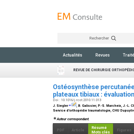
Rechercher
Actualités
Revues
Trait
REVUE DE CHIRURGIE ORTHOPÉD
Ostéosynthèse percutanée 
plateaux tibiaux : évaluati
Doi : 10.1016/j.rcot.2010.11.013
⁎
J. Siegler
, B. Galissier, P.-S. Marcheix, J.-L. 
Service d’orthopédie traumatologie, CHU Dupuytr
Auteur correspondant.
Résumé
PDF
Article
Figures
Mots clés