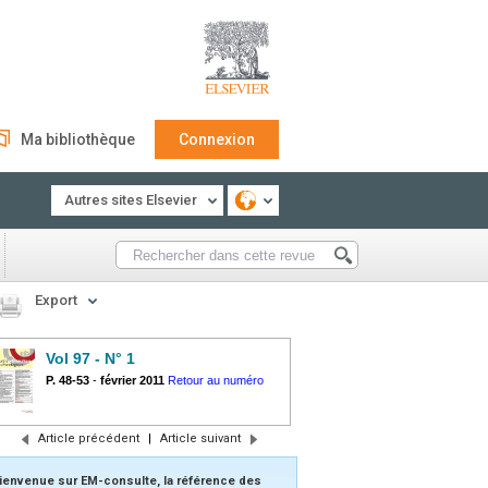
Ma bibliothèque
Connexion
Autres sites Elsevier
Export
Vol 97 - N° 1
P. 48-53
-
février 2011
Retour au numéro
Article précédent
|
Article suivant
ienvenue sur EM-consulte, la référence des