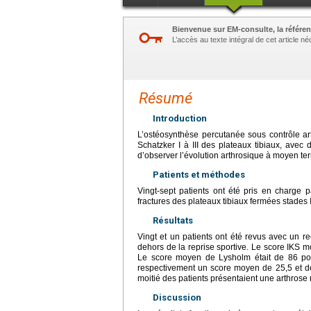
Bienvenue sur EM-consulte, la référen
L’accès au texte intégral de cet article 
Résumé
Introduction
L’ostéosynthèse percutanée sous contrôle ar
Schatzker I à III des plateaux tibiaux, avec d
d’observer l’évolution arthrosique à moyen ter
Patients et méthodes
Vingt-sept patients ont été pris en charge
fractures des plateaux tibiaux fermées stades I
Résultats
Vingt et un patients ont été revus avec un r
dehors de la reprise sportive. Le score IKS m
Le score moyen de Lysholm était de 86 poi
respectivement un score moyen de 25,5 et de
moitié des patients présentaient une arthrose
Discussion