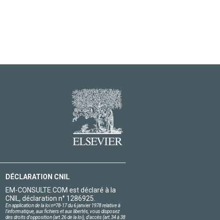
DÉCLARATION CNIL
EM-CONSULTE.COM est déclaré à la
CNIL, déclaration n° 1286925.
En application de la loi nº78-17 du 6 janvier 1978 relative à
l'informatique, aux fichiers et aux libertés, vous disposez
des droits d'opposition (art.26 de la loi), d'accès (art.34 à 38