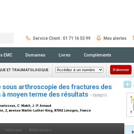
Service Client : 01 71 16 55 99
Mes alertes
Rechercher
és EMC
Domaines
Livres
Compléments
IQUE ET TRAUMATOLOGIQUE
S'abonner
sous arthroscopie des fractures des
on à moyen terme des résultats
- 15/02/11
Charissoux, C. Mabit, J.-P. Arnaud
en, 2, avenue Martin-Luther-King, 87042 Limoges, France
Tableaux
Références
B