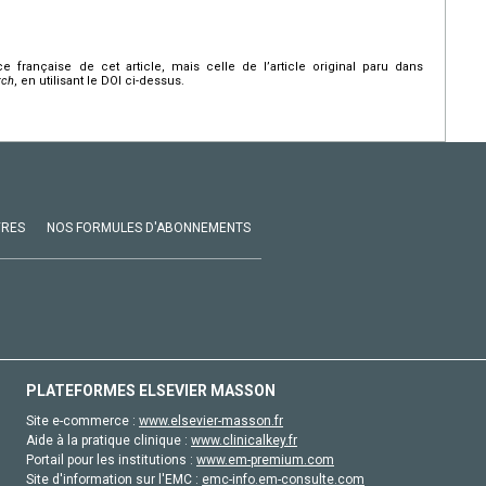
nce française de cet article, mais celle de l’article original paru dans
rch
, en utilisant le DOI ci-dessus.
VRES
NOS FORMULES D'ABONNEMENTS
PLATEFORMES ELSEVIER MASSON
Site e-commerce :
www.elsevier-masson.fr
Aide à la pratique clinique :
www.clinicalkey.fr
Portail pour les institutions :
www.em-premium.com
Site d'information sur l'EMC :
emc-info.em-consulte.com