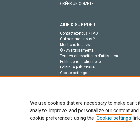
CRÉER UN COMPTE
AIDE & SUPPORT
Contactez-nous / FAQ
Qui sommes-nous ?
Mentions légales
© - Avertissements
Termes et conditions d'utilisation
Politique rédactionnelle
Politique publicitaire
Cookie settings
Politique de la vie privée
We use cookies that are necessary to make our si
analyze, improve, and personalize our content and
cookie preferences using the
Cookie settings
link
Tout le contenu de ce site: Copyright © 2026 Else
de données, a la formation en IA et aux technol