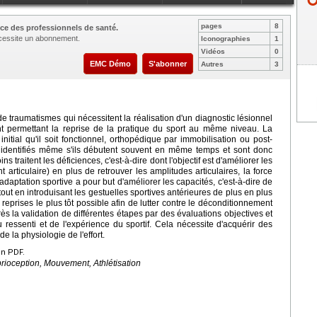
pages
8
ce des professionnels de santé.
nécessite un abonnement.
Iconographies
1
Vidéos
0
EMC Démo
S'abonner
Autres
3
 traumatismes qui nécessitent la réalisation d'un diagnostic lésionnel
ent permettant la reprise de la pratique du sport au même niveau. La
initial qu'il soit fonctionnel, orthopédique par immobilisation ou post-
t identifiés même s'ils débutent souvent en même temps et sont donc
ns traitent les déficiences, c'est-à-dire dont l'objectif est d'améliorer les
ticulaire) en plus de retrouver les amplitudes articulaires, la force
adaptation sportive a pour but d'améliorer les capacités, c'est-à-dire de
ut en introduisant les gestuelles sportives antérieures de plus en plus
eprises le plus tôt possible afin de lutter contre le déconditionnement
rès la validation de différentes étapes par des évaluations objectives et
 ressenti et de l'expérience du sportif. Cela nécessite d'acquérir des
 la physiologie de l'effort.
en PDF.
prioception, Mouvement, Athlétisation