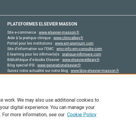
PLATEFORMES ELSEVIER MASSON
Site e-commerce :
www.elsevier-masson.fr
Aide à la pratique clinique :
www.clinicalkey.fr
Portail pour les institutions :
www.em-premium.com
Site d'information sur l'EMC :
emc-info.em-consulte.com
E-learning pour les infirmier(e)s :
pratique-infirmiere.com
Bibliothèque d'e-books Elsevier :
www.elsevierelibrary.fr
Blog special IFSI :
www.generationelsevier.fr
Suivez notre actualité sur notre blog :
www.blog-elsevier-masson.fr
Site d'emploi en santé :
emploisante.com
te work. We may also use additional cookies to
 your digital experience. You can manage your
. For more information, see our
Cookie Policy
vier, ses concédants de licence et ses contributeurs. Tout les droits sont réservés, y 
ogies similaires. Pour tout contenu en libre accès, les conditions de licence Creati