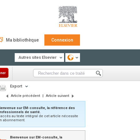
Ma bibliothèque
Connexion
Autres sites Elsevier
ner
Export
Article précédent
|
Article suivant
ienvenue sur EM-consulte, la référence des
rofessionnels de santé.
’accès au texte intégral de cet article nécessite
n abonnement.
Bienvenue sur EM-consulte, la