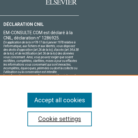
DÉCLARATION CNIL
EM-CONSULTE.COM est déclaré à la
CNIL, déclaration n° 1286925.
En application de la loi nº78-17 du 6 janvier 1978 relative à
l'informatique, aux fichiers et aux libertés, vous disposez
des droits d'opposition (art.26 de la loi), d'accès (art.34 à 38
de la loi), et de rectification (art.36 de la loi) des données
vous concernant. Ainsi, vous pouvez exiger que soient
rectifiées, complétées, clarifiées, mises à jour ou effacées
les informations vous concernant qui sont inexactes,
incomplètes, équivoques, périmées ou dont la collecte ou
l'utilisation ou la conservation est interdite.
Les informations personnelles concernant les visiteurs de
notre site, y compris leur identité, sont confidentielles.
Le responsable du site s'engage sur l'honneur à respecter
les conditions légales de confidentialité applicables en
France et à ne pas divulguer ces informations à des tiers.
Accept all cookies
compris ceux relatifs à l'exploration de textes et
Cookie settings
ve Commons s'appliquent.