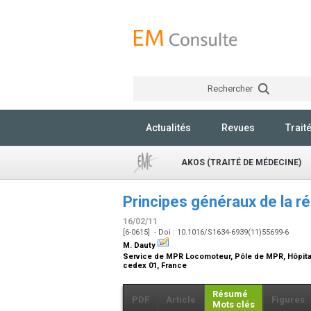
Rechercher
Actualités
Revues
Trait
AKOS (TRAITÉ DE MÉDECINE)
Principes généraux de la r
16/02/11
[6-0615] - Doi : 10.1016/S1634-6939(11)55699-6
M. Dauty
Service de MPR Locomoteur, Pôle de MPR, Hôpital
cedex 01, France
Résumé
PDF
Article
Figures
Mots clés