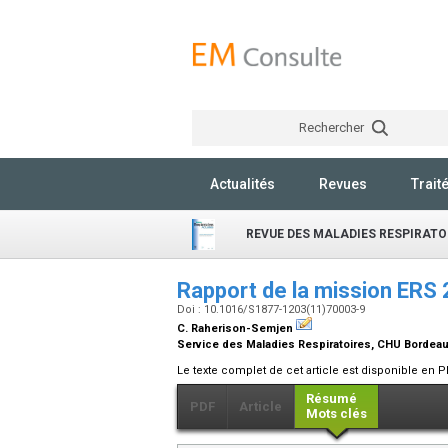
Rechercher
Actualités
Revues
Trait
REVUE DES MALADIES RESPIRATO
Rapport de la mission ERS
Doi : 10.1016/S1877-1203(11)70003-9
C. Raherison-Semjen
Service des Maladies Respiratoires, CHU Bordeaux
Le texte complet de cet article est disponible en P
Résumé
PDF
Article
Mots clés