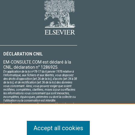
DÉCLARATION CNIL
EM-CONSULTE.COM est déclaré à la
CNIL, déclaration n° 1286925.
En application de la loi nº78-17 du 6 janvier 1978 relative à
l'informatique, aux fichiers et aux libertés, vous disposez
des droits d'opposition (art.26 de la loi), d'accès (art.34 à 38
de la loi), et de rectification (art.36 de la loi) des données
vous concernant. Ainsi, vous pouvez exiger que soient
rectifiées, complétées, clarifiées, mises à jour ou effacées
les informations vous concernant qui sont inexactes,
incomplètes, équivoques, périmées ou dont la collecte ou
l'utilisation ou la conservation est interdite.
Les informations personnelles concernant les visiteurs de
notre site, y compris leur identité, sont confidentielles.
Le responsable du site s'engage sur l'honneur à respecter
les conditions légales de confidentialité applicables en
France et à ne pas divulguer ces informations à des tiers.
Accept all cookies