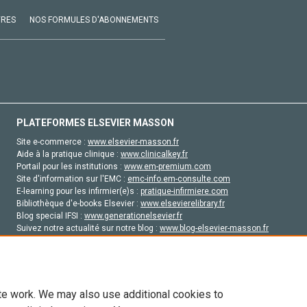
VRES
NOS FORMULES D'ABONNEMENTS
PLATEFORMES ELSEVIER MASSON
Site e-commerce :
www.elsevier-masson.fr
Aide à la pratique clinique :
www.clinicalkey.fr
Portail pour les institutions :
www.em-premium.com
Site d'information sur l'EMC :
emc-info.em-consulte.com
E-learning pour les infirmier(e)s :
pratique-infirmiere.com
Bibliothèque d'e-books Elsevier :
www.elsevierelibrary.fr
Blog special IFSI :
www.generationelsevier.fr
Suivez notre actualité sur notre blog :
www.blog-elsevier-masson.fr
Site d'emploi en santé :
emploisante.com
te work. We may also use additional cookies to