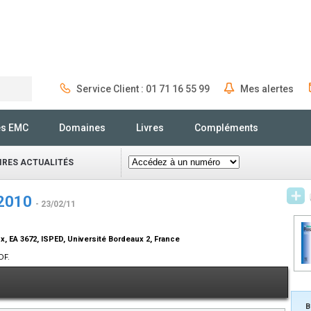
Service Client : 01 71 16 55 99
Mes alertes
Rechercher
és EMC
Domaines
Livres
Compléments
IRES ACTUALITÉS
 2010
- 23/02/11
, EA 3672, ISPED, Université Bordeaux 2, France
DF.
B