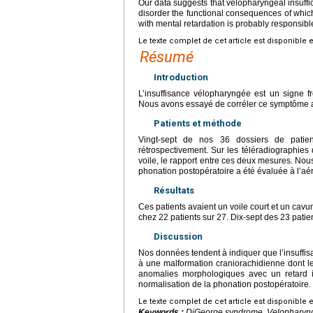
Our data suggests that velopharyngeal insuffi
disorder the functional consequences of whic
with mental retardation is probably responsible
Le texte complet de cet article est disponible 
Résumé
Introduction
L’insuffisance vélopharyngée est un signe f
Nous avons essayé de corréler ce symptôme 
Patients et méthode
Vingt-sept de nos 36 dossiers de patient
rétrospectivement. Sur les téléradiographies
voile, le rapport entre ces deux mesures. No
phonation postopératoire a été évaluée à l’a
Résultats
Ces patients avaient un voile court et un cavu
chez 22 patients sur 27. Dix-sept des 23 patie
Discussion
Nos données tendent à indiquer que l’insuffis
à une malformation craniorachidienne dont l
anomalies morphologiques avec un retard i
normalisation de la phonation postopératoire.
Le texte complet de cet article est disponible 
Keywords :
DiGeorge syndrome, Velopharynge