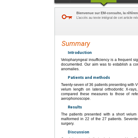
Bienvenue sur EM-consulte, la référen
L’accès au texte intégral de cet article 
Summary
Introduction
Velopharyngeal insufficiency is a frequent sig
documented. Our aim was to establish a corr
anomalies.
Patients and methods
Twenty-seven of 36 patients presenting with
velum length on lateral orthodontic X-ra
compared these measures to those of refe
aerophonoscope.
Results
The patients presented with a short velu
malformed in 22 of the 27 patients. Sevente
surgery.
Discussion