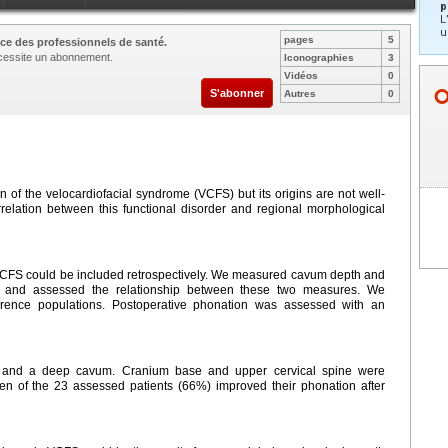
p
L
u
pages
5
ce des professionnels de santé.
nécessite un abonnement.
Iconographies
3
Vidéos
0
S'abonner
Autres
0
n of the velocardiofacial syndrome (VCFS) but its origins are not well-
elation between this functional disorder and regional morphological
 VCFS could be included retrospectively. We measured cavum depth and
ys, and assessed the relationship between these two measures. We
rence populations. Postoperative phonation was assessed with an
m and a deep cavum. Cranium base and upper cervical spine were
en of the 23 assessed patients (66%) improved their phonation after