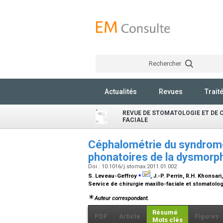
Rechercher
Actualités
Revues
Trait
REVUE DE STOMATOLOGIE ET DE 
FACIALE
Céphalométrie du syndrome
phonatoires de la dysmor
Doi : 10.1016/j.stomax.2011.01.002
⁎
S. Leveau-Geffroy
, J.-P. Perrin, R.H. Khonsari
Service de chirurgie maxillo-faciale et stomatolo
Auteur correspondant.
Résumé
PDF
Article
Figures
Mots clés