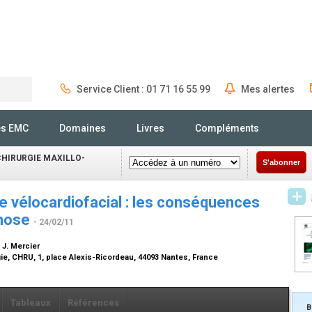
Service Client : 01 71 16 55 99
Mes alertes
Rechercher
és EMC
Domaines
Livres
Compléments
CHIRURGIE MAXILLO-
S'abonner
 vélocardiofacial : les conséquences
phose
- 24/02/11
, J. Mercier
gie, CHRU, 1, place Alexis-Ricordeau, 44093 Nantes, France
Tableaux
Références
B