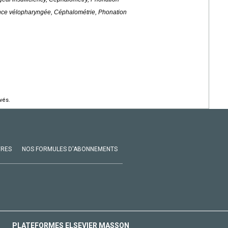
nce vélopharyngée, Céphalométrie, Phonation
vés.
VRES
NOS FORMULES D'ABONNEMENTS
PLATEFORMES ELSEVIER MASSON