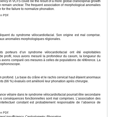
ciency in VCFS could be the result of a more global craniospinal growth
h remain unclear. The frequent association of morphological anomalies
 for the failure to normalize phonation.
en PDF.
réquent du syndrome vélocardiofacial. Son origine est mal comprise.
aux anomalies morphologiques régionales.
s porteurs d’un syndrome vélocardiofacial ont été exploitables
 de profil, nous avons mesuré la profondeur du cavum, la longueur du
us avons comparé ces mesures à celles de populations de référence. La
érophonoscope.
m profond. La base du crâne et le rachis cervical haut étaient anormaux
nts (66 %) évalués ont amélioré leur phonation après chirurgie.
ance vélaire dans le syndrome vélocardiofacial pourrait être secondaire
es conséquences fonctionnelles sont mal comprises. L’association des
ntellectuel constant est probablement responsable de l’absence de
en PDF.
al insufficiency, Cephalometry, Phonation