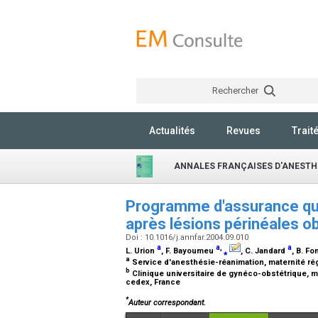
Rechercher
Actualités
Revues
Trait
ANNALES FRANÇAISES D'ANESTHÉ
Programme d'assurance qual
après lésions périnéales o
Doi : 10.1016/j.annfar.2004.09.010
a
a
,
a
L. Urion
, F. Bayoumeu
⁎
, C. Jandard
, B. F
a
Service d'anesthésie-réanimation, maternité ré
b
Clinique universitaire de gynéco-obstétrique, m
cedex, France
*
Auteur correspondant.