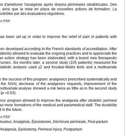
s d'améliorer l'analgésie après lésions périnéales obstétricales. Des
s, ainsi que la mise en place de nouvelles actions de formation. La
ontrôlée par des évaluations régulières.
en PDF.
s been set up in order to improve the relief of pain in patients with
 developed according to the French standards of accreditation. After
 patients) allowed to evaluate the ongoing practices and to appreciate the
s, an action strategy has been elaborated, with a brand new therapeutic
nurses. Six months later, a second study (105 patients) measured the
statistic analysis used χ2 and Kruskal-Wallis tests and a multivariate
o the success of this program: analgesics prescribed systematically and
 of the NSAI, decrease of the analgesics requests, improvement of the
 multivariate analyse showed a risk twice as little as in the second study
 (
p
=0.03).
ance program allowed to improve the analgesia after obstetric perineal
so more formations of the medical and paramedical staff. The durability
in the future.
en PDF.
ouleur, Analgésie, Épisiotomie, Déchirure périnéale, Post-partum
Analgesia, Episiotomy, Perineal injury, Postpartum