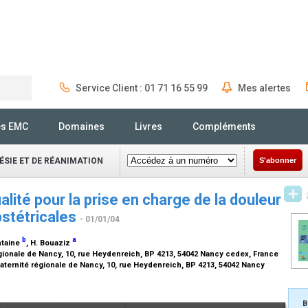
Service Client : 01 71 16 55 99
Mes alertes
Rechercher
és EMC
Domaines
Livres
Compléments
SIE ET DE RÉANIMATION
S'abonner
ité pour la prise en charge de la douleur
bstétricales
- 01/01/04
b
a
ontaine
, H. Bouaziz
gionale de Nancy, 10, rue Heydenreich, BP 4213, 54042 Nancy cedex, France
aternité régionale de Nancy, 10, rue Heydenreich, BP 4213, 54042 Nancy
B