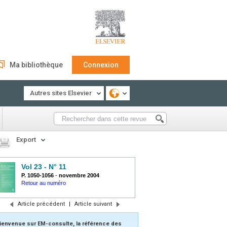
Ma bibliothèque
Connexion
Autres sites Elsevier
Export
Vol 23 - N° 11
P. 1050-1056
-
novembre 2004
Retour au numéro
Article précédent
|
Article suivant
ienvenue sur EM-consulte, la référence des