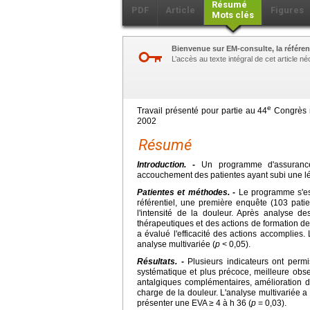
Résumé
PDF
Article
Figures
Mots clés
Bienvenue sur EM-consulte, la référen
L’accès au texte intégral de cet article 
e
Travail présenté pour partie au 44
Congrès n
2002
Résumé
Introduction. -
Un programme d'assurance 
accouchement des patientes ayant subi une lés
Patientes et méthodes. -
Le programme s'est
référentiel, une première enquête (103 patie
l'intensité de la douleur. Après analyse de
thérapeutiques et des actions de formation d
a évalué l'efficacité des actions accomplies. 
analyse multivariée (
p
< 0,05).
Résultats. -
Plusieurs indicateurs ont perm
systématique et plus précoce, meilleure obse
antalgiques complémentaires, amélioration de
charge de la douleur. L'analyse multivariée 
présenter une EVA ≥ 4 à h 36 (
p
= 0,03).