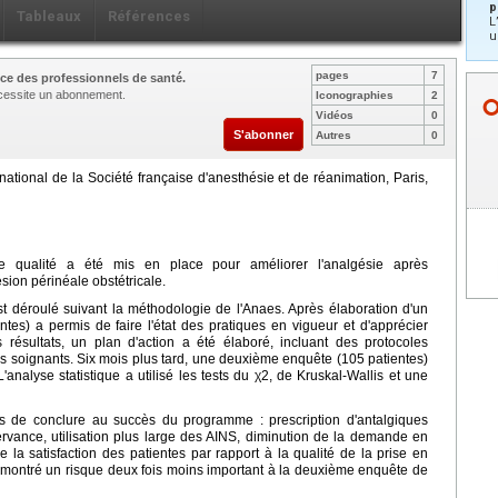
p
Tableaux
Références
L
u
pages
7
ce des professionnels de santé.
nécessite un abonnement.
Iconographies
2
Vidéos
0
S'abonner
Autres
0
ational de la Société française d'anesthésie et de réanimation, Paris,
qualité a été mis en place pour améliorer l'analgésie après
ion périnéale obstétricale.
 déroulé suivant la méthodologie de l'Anaes. Après élaboration d'un
ntes) a permis de faire l'état des pratiques en vigueur et d'apprécier
s résultats, un plan d'action a été élaboré, incluant des protocoles
es soignants. Six mois plus tard, une deuxième enquête (105 patientes)
L'analyse statistique a utilisé les tests du χ2, de Kruskal-Wallis et une
is de conclure au succès du programme : prescription d'antalgiques
rvance, utilisation plus large des AINS, diminution de la demande en
 la satisfaction des patientes par rapport à la qualité de la prise en
a montré un risque deux fois moins important à la deuxième enquête de