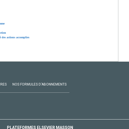
amme
ction
é des actions accomplies
VRES
NOS FORMULES D'ABONNEMENTS
PLATEFORMES ELSEVIER MASSON