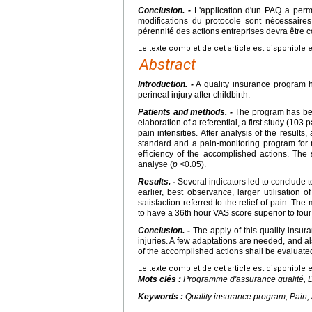
Conclusion. -
L'application d'un PAQ a permi
modifications du protocole sont nécessaire
pérennité des actions entreprises devra être c
Le texte complet de cet article est disponible 
Abstract
Introduction. -
A quality insurance program ha
perineal injury after childbirth.
Patients and methods. -
The program has been
elaboration of a referential, a first study (103
pain intensities. After analysis of the result
standard and a pain-monitoring program for 
efficiency of the accomplished actions. The 
analyse (
p
<0.05).
Results. -
Several indicators led to conclude t
earlier, best observance, larger utilisation
satisfaction referred to the relief of pain. The
to have a 36th hour VAS score superior to four
Conclusion. -
The apply of this quality insur
injuries. A few adaptations are needed, and al
of the accomplished actions shall be evaluated 
Le texte complet de cet article est disponible 
Mots clés :
Programme d'assurance qualité, D
Keywords :
Quality insurance program, Pain, 