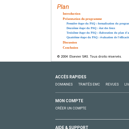
Plan
Introduction
Présentation du programme
Première étape du PAQ : formalisation du progr
Deuxième étape du PAQ : état des lieux
Troisième étape du PAQ : élaboration du plan d'a
Quatrième étape du PAQ : évaluation de l'efficacit
Discussion
Conclusion
© 2004 Elsevier SAS. Tous droits réservés.
ACCÈS RAPIDES
DOMAINES
TRAITÉS EMC
REVUES
LI
MON COMPTE
CRÉER UN COMPTE
AIDE & SUPPORT