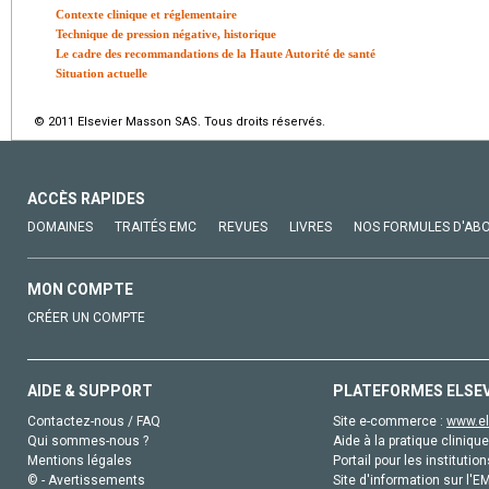
Contexte clinique et réglementaire
Technique de pression négative, historique
Le cadre des recommandations de la Haute Autorité de santé
Situation actuelle
© 2011 Elsevier Masson SAS. Tous droits réservés.
ACCÈS RAPIDES
DOMAINES
TRAITÉS EMC
REVUES
LIVRES
NOS FORMULES D'AB
MON COMPTE
CRÉER UN COMPTE
AIDE & SUPPORT
PLATEFORMES ELSE
Contactez-nous / FAQ
Site e-commerce :
www.el
Qui sommes-nous ?
Aide à la pratique clinique
Mentions légales
Portail pour les institution
© - Avertissements
Site d'information sur l'E