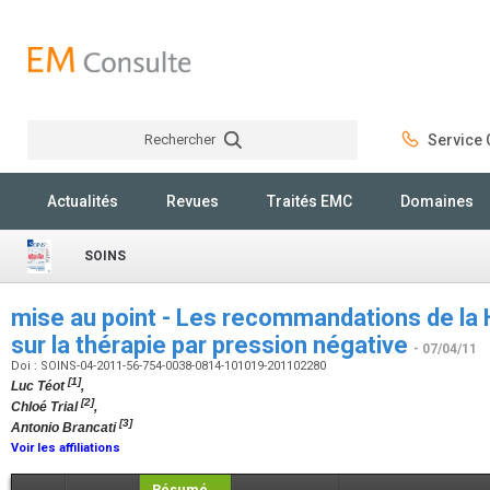
Rechercher
Service C
Rechercher
Actualités
Revues
Traités EMC
Domaines
SOINS
mise au point - Les recommandations de la 
sur la thérapie par pression négative
- 07/04/11
Doi : SOINS-04-2011-56-754-0038-0814-101019-201102280
[1]
Luc Téot
,
[2]
Chloé Trial
,
[3]
Antonio Brancati
Voir les affiliations
Résumé