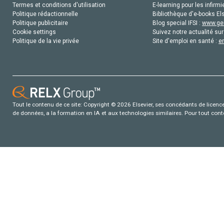
Termes et conditions d'utilisation
E-learning pour les infirmi
Politique rédactionnelle
Bibliothèque d'e-books Els
Politique publicitaire
Blog special IFSI :
www.gen
Cookie settings
Suivez notre actualité sur
Politique de la vie privée
Site d'emploi en santé :
e
Tout le contenu de ce site: Copyright © 2026 Elsevier, ses concédants de licence e
de données, a la formation en IA et aux technologies similaires. Pour tout con