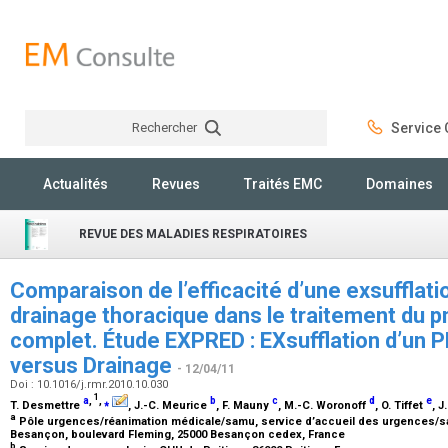
Rechercher
Service C
Rechercher
Actualités
Revues
Traités EMC
Domaines
REVUE DES MALADIES RESPIRATOIRES
Comparaison de l’efficacité d’une exsufflati
drainage thoracique dans le traitement du
complet. Étude EXPRED : EXsufflation d’un
versus Drainage
- 12/04/11
Doi : 10.1016/j.rmr.2010.10.030
1
a
,
,
⁎
b
c
d
e
T. Desmettre
, J.-C. Meurice
, F. Mauny
, M.-C. Woronoff
, O. Tiffet
, 
a
Pôle urgences/réanimation médicale/samu, service d’accueil des urgences/s
Besançon, boulevard Fleming, 25000 Besançon cedex, France
b