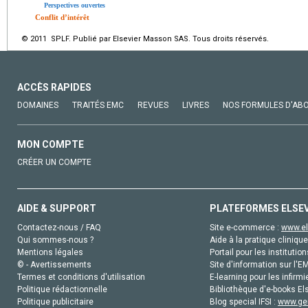
Perspectives ouvertes
Conflit d’intérêt
© 2011 SPLF. Publié par Elsevier Masson SAS. Tous droits réservés.
ACCÈS RAPIDES
DOMAINES
TRAITÉS EMC
REVUES
LIVRES
NOS FORMULES D'AB
MON COMPTE
CRÉER UN COMPTE
AIDE & SUPPORT
PLATEFORMES ELSE
Contactez-nous / FAQ
Site e-commerce :
www.el
Qui sommes-nous ?
Aide à la pratique clinique
Mentions légales
Portail pour les institution
© - Avertissements
Site d'information sur l'E
Termes et conditions d'utilisation
E-learning pour les infirmi
Politique rédactionnelle
Bibliothèque d'e-books Els
Politique publicitaire
Blog special IFSI :
www.gen