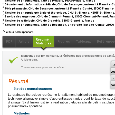
Service de pneumologie, CHU de Poitiers, 86000 Poitiers, France
c
Département d’information médicale, CHU de Besançon, université Franche-C
d
Pôle pharmacie, CHU de Besançon, université Franche-Comté, 25000 Franche
e
Service de chirurgie générale et thoracique, CHU St-Étienne, 42055 St-Étienne
f
Service des urgences, CHU de Clermont-Ferrand, 63003 Clermont-Ferrand, Fr
g
Service de radiologie, CHU de Grenoble, 38043 Grenoble, France
h
Service de pneumologie, CHU de Besançon, université Franche-Comté, 25000
Auteur correspondant.
Résumé
PDF
Article
Figures
Tableaux
Référence
Mots clés
Bienvenue sur EM-consulte, la référence des professionnels de santé.
Article gratuit.
c
Connectez-vous pour en bénéficier!
vo
Résumé
co
État des connaissances
Le drainage thoracique représente le traitement habituel du pneumothorax s
technique alternative simple d’apprentissage rapide dont le taux de su
drainage. Sa diffusion justifie la réalisation d’études afin de définir sa pla
pneumothorax spontané.
Méthodes