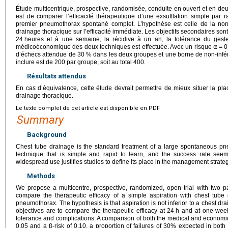
Étude multicentrique, prospective, randomisée, conduite en ouvert et en deux
est de comparer l’efficacité thérapeutique d’une exsufflation simple par
premier pneumothorax spontané complet. L’hypothèse est celle de la non-inf
drainage thoracique sur l’efficacité immédiate. Les objectifs secondaires sont
24
heures et à une semaine, la récidive à un an, la tolérance du gest
médicoéconomique des deux techniques est effectuée. Avec un risque ⍺
=
0
d’échecs attendue de 30 % dans les deux groupes et une borne de non-infér
inclure est de 200 par groupe, soit au total 400.
Résultats attendus
En cas d’équivalence, cette étude devrait permettre de mieux situer la pla
drainage thoracique.
Le texte complet de cet article est disponible en PDF.
Summary
Background
Chest tube drainage is the standard treatment of a large spontaneous pne
technique that is simple and rapid to learn, and the success rate seems
widespread use justifies studies to define its place in the management stra
Methods
We propose a multicentre, prospective, randomized, open trial with two pa
compare the therapeutic efficacy of a simple aspiration with chest tube 
pneumothorax. The hypothesis is that aspiration is not inferior to a chest dra
objectives are to compare the therapeutic efficacy at 24
h and at one-week
tolerance and complications. A comparison of both the medical and economic
0.05 and a β-risk of 0.10, a proportion of failures of 30% expected in both 