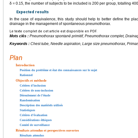
δ
=
0.15, the number of subjects to be included is 200 per group, totalling 400 
Expected results
In the case of equivalence, this study should help to better define the pl
drainage in the management of spontaneous pneumothorax.
Le texte complet de cet article est disponible en PDF.
Mots clés :
Pneumothorax spontané primitif, Pneumothorax complet, Drainage
Keywords :
Chest tube, Needle aspiration, Large size pneumothorax, Prim
Plan
Introduction
Position du problème et état des connaissances sur le sujet
Rationnel
Objectifs et méthode
Critères d’inclusion
Critères de non-inclusion
Déroulement de l’étude
Randomisation
Description des matériels utilisés
Statistiques
Critères d’évaluation
Considérations éthiques
Comité de surveillance
Résultats attendus et perspectives ouvertes
Résultats attendus