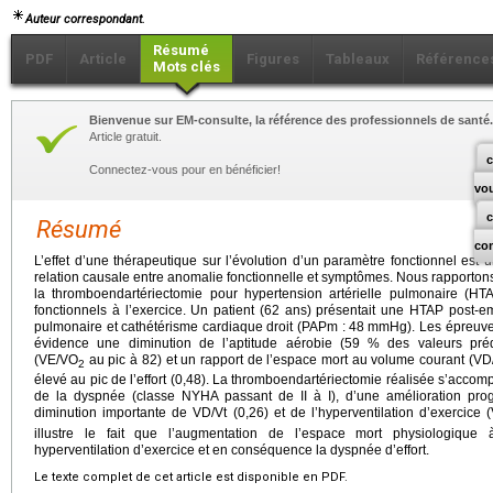
Auteur correspondant.
Résumé
PDF
Article
Figures
Tableaux
Référence
Mots clés
Bienvenue sur EM-consulte, la référence des professionnels de santé.
Article gratuit.
c
Connectez-vous pour en bénéficier!
vo
Résumé
co
L’effet d’une thérapeutique sur l’évolution d’un paramètre fonctionnel est
relation causale entre anomalie fonctionnelle et symptômes. Nous rapportons
la thromboendartériectomie pour hypertension artérielle pulmonaire (HT
fonctionnels à l’exercice. Un patient (62 ans) présentait une HTAP post
pulmonaire et cathétérisme cardiaque droit (PAPm : 48
mmHg). Les épreuves
évidence une diminution de l’aptitude aérobie (59 % des valeurs prédi
(VE/VO
au pic à 82) et un rapport de l’espace mort au volume courant (VD/
2
élevé au pic de l’effort (0,48). La thromboendartériectomie réalisée s’accom
de la dyspnée (classe NYHA passant de II à I), d’une amélioration prog
diminution importante de VD/Vt (0,26) et de l’hyperventilation d’exercice
illustre le fait que l’augmentation de l’espace mort physiologique 
hyperventilation d’exercice et en conséquence la dyspnée d’effort.
Le texte complet de cet article est disponible en PDF.