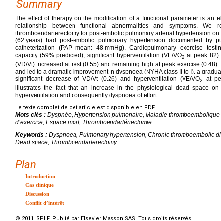
Summary
The effect of therapy on the modification of a functional parameter is an 
relationship between functional abnormalities and symptoms. We re
thromboendarterectomy for post-embolic pulmonary arterial hypertension on e
(62
years) had post-embolic pulmonary hypertension documented by pu
catheterization (PAP mean: 48
mmHg). Cardiopulmonary exercise testi
capacity (59% predicted), significant hyperventilation (VE/VO
at peak 82) 
2
(VD/Vt) increased at rest (0.55) and remaining high at peak exercise (0.4
and led to a dramatic improvement in dyspnoea (NYHA class II to I), a gradua
significant decrease of VD/Vt (0.26) and hyperventilation (VE/VO
at pea
2
illustrates the fact that an increase in the physiological dead space on 
hyperventilation and consequently dyspnoea of effort.
Le texte complet de cet article est disponible en PDF.
Mots clés :
Dyspnée, Hypertension pulmonaire, Maladie thromboembolique c
d’exercice, Espace mort, Thromboendartériectomie
Keywords :
Dyspnoea, Pulmonary hypertension, Chronic thromboembolic dise
Dead space, Thromboendarterectomy
Plan
Introduction
Cas clinique
Discussion
Conflit d’intérêt
© 2011 SPLF. Publié par Elsevier Masson SAS. Tous droits réservés.