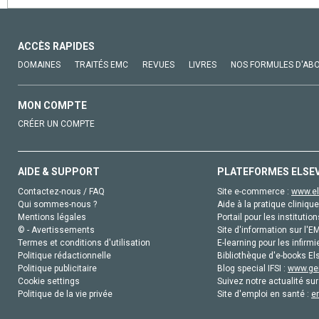
ACCÈS RAPIDES
DOMAINES
TRAITÉS EMC
REVUES
LIVRES
NOS FORMULES D'AB
MON COMPTE
CRÉER UN COMPTE
AIDE & SUPPORT
PLATEFORMES ELSE
Contactez-nous / FAQ
Site e-commerce :
www.el
Qui sommes-nous ?
Aide à la pratique clinique
Mentions légales
Portail pour les institution
© - Avertissements
Site d'information sur l'E
Termes et conditions d'utilisation
E-learning pour les infirmi
Politique rédactionnelle
Bibliothèque d'e-books Els
Politique publicitaire
Blog special IFSI :
www.gen
Cookie settings
Suivez notre actualité sur
Politique de la vie privée
Site d'emploi en santé :
e