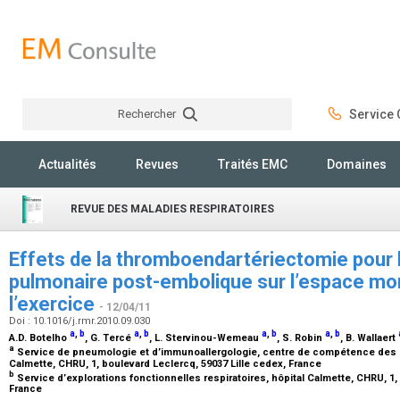
Rechercher
Service C
Rechercher
Actualités
Revues
Traités EMC
Domaines
REVUE DES MALADIES RESPIRATOIRES
Effets de la thromboendartériectomie pour
pulmonaire post-embolique sur l’espace mor
l’exercice
- 12/04/11
Doi : 10.1016/j.rmr.2010.09.030
a
,
b
a
,
b
a
,
b
a
,
b
A.D. Botelho
, G. Tercé
, L. Stervinou-Wemeau
, S. Robin
, B. Wallaert
a
Service de pneumologie et d’immunoallergologie, centre de compétence des m
Calmette, CHRU, 1, boulevard Leclercq, 59037 Lille cedex, France
b
Service d’explorations fonctionnelles respiratoires, hôpital Calmette, CHRU, 1,
France