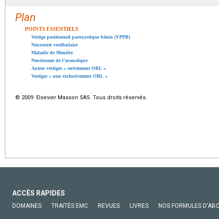
Plan
POINTS ESSENTIELS
Vertige positionnel paroxystique bénin (VPPB)
Neuronite vestibulaire
Maladie de Menière
Neurinome de l’acoustique
Autres vertiges « strictement ORL »
Vertiges « non exclusivement ORL »
© 2009 Elsevier Masson SAS. Tous droits réservés.
ACCÈS RAPIDES
DOMAINES
TRAITÉS EMC
REVUES
LIVRES
NOS FORMULES D'AB