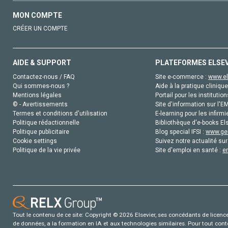
MON COMPTE
CRÉER UN COMPTE
AIDE & SUPPORT
PLATEFORMES ELSE
Contactez-nous / FAQ
Site e-commerce :
www.el
Qui sommes-nous ?
Aide à la pratique clinique
Mentions légales
Portail pour les institution
© - Avertissements
Site d'information sur l'E
Termes et conditions d'utilisation
E-learning pour les infirmi
Politique rédactionnelle
Bibliothèque d'e-books Els
Politique publicitaire
Blog special IFSI :
www.gen
Cookie settings
Suivez notre actualité sur
Politique de la vie privée
Site d'emploi en santé :
e
Tout le contenu de ce site: Copyright © 2026 Elsevier, ses concédants de licence e
de données, a la formation en IA et aux technologies similaires. Pour tout con