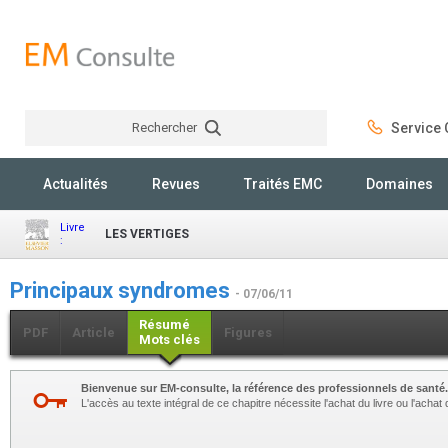
Rechercher
Service C
Rechercher
Actualités
Revues
Traités EMC
Domaines
Livre
LES VERTIGES
:
Principaux syndromes
- 07/06/11
Résumé
PDF
Article
Figures
Mots clés
Bienvenue sur EM-consulte, la référence des professionnels de santé.
L'accès au texte intégral de ce chapitre nécessite l'achat du livre ou l'achat 