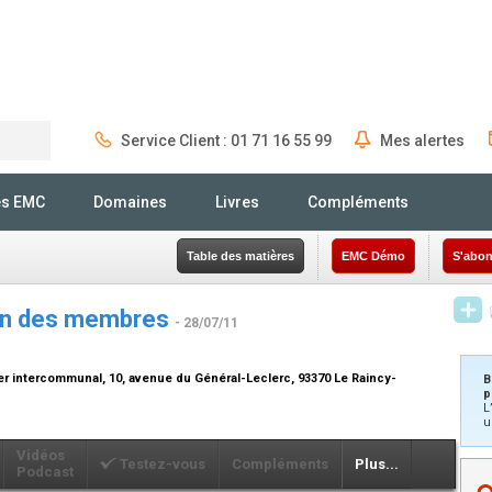
Service Client : 01 71 16 55 99
Mes alertes
Rechercher
és EMC
Domaines
Livres
Compléments
Table des matières
EMC Démo
S'abon
ion des membres
- 28/07/11
er intercommunal, 10, avenue du Général-Leclerc, 93370 Le Raincy-
B
p
L
u
Vidéos
Testez-vous
Compléments
Plus...
Podcast