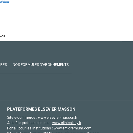
férieur
vés.
VRES
NOS FORMULES D'ABONNEMENTS
PLATEFORMES ELSEVIER MASSON
Site e-commerce :
www.elsevier-masson.fr
Aide à la pratique clinique :
www.clinicalkey.fr
Portail pour les institutions :
www.em-premium.com