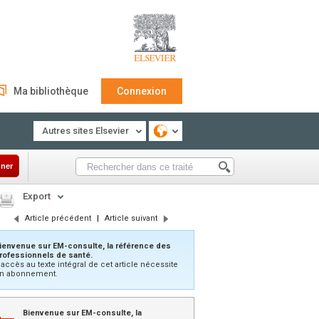
Ma bibliothèque
Connexion
Autres sites Elsevier
ner
Export
Article précédent
|
Article suivant
ienvenue sur EM-consulte, la référence des
rofessionnels de santé.
’accès au texte intégral de cet article nécessite
n abonnement.
Bienvenue sur EM-consulte, la