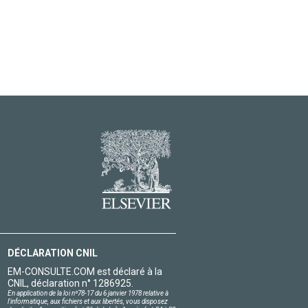
DÉCLARATION CNIL
EM-CONSULTE.COM est déclaré à la
CNIL, déclaration n° 1286925.
En application de la loi nº78-17 du 6 janvier 1978 relative à
l'informatique, aux fichiers et aux libertés, vous disposez