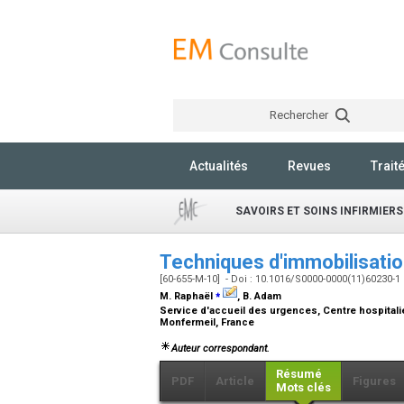
Rechercher
Actualités
Revues
Trait
SAVOIRS ET SOINS INFIRMIERS
Techniques d'immobilisat
[60-655-M-10] - Doi : 10.1016/S0000-0000(11)60230-1
⁎
M. Raphaël
, B. Adam
Service d'accueil des urgences, Centre hospitali
Monfermeil, France
Auteur correspondant.
Résumé
PDF
Article
Figures
Mots clés