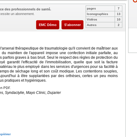
pages
7
ce des professionnels de santé.
nécessite un abonnement.
Iconographies
13
Vidéos
10
EMC Démo
S'abonner
Autres
2
 l'arsenal thérapeutique de traumatologie qu'il convient de maîtriser aux
u maintien de l'appareil impose une confection initiale parfaite, au
 parfois graves à bas bruit. Seul le respect des règles de protection du
arantit l'efficacité de l'immobilisation, quelle que soit la facture
 matériau le plus employé dans les services d'urgences pour sa facilité à
on temps de séchage long et son coût modique. Les contentions souples,
aujourd'hui à être supplantées par des orthèses, certes un peu moins
s pratiques et hygiéniques.
en PDF.
es, Syndactylie, Mayo Clinic, Dujarier
upérieur