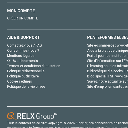
MON COMPTE
CRÉER UN COMPTE
AIDE & SUPPORT
PLATEFORMES ELSE
Contactez-nous / FAQ
Site e-commerce :
www.el
Qui sommes-nous ?
Aide à la pratique clinique
Mentions légales
Portail pour les institution
© - Avertissements
Site d'information sur l'E
Termes et conditions d'utilisation
E-learning pour les infirmi
Politique rédactionnelle
Bibliothèque d'e-books Els
Politique publicitaire
Blog special IFSI :
www.gen
Cookie settings
Suivez notre actualité sur
Politique de la vie privée
Site d'emploi en santé :
e
Tout le contenu de ce site: Copyright © 2026 Elsevier, ses concédants de licence e
de données, a la formation en IA et aux technologies similaires. Pour tout con