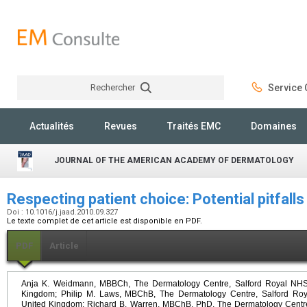
Rechercher
Service C
Rechercher
Actualités
Revues
Traités EMC
Domaines
JOURNAL OF THE AMERICAN ACADEMY OF DERMATOLOGY
Respecting patient choice: Potential pitfalls
Doi : 10.1016/j.jaad.2010.09.327
Le texte complet de cet article est disponible en PDF.
PDF
Article
Anja K. Weidmann, MBBCh, The Dermatology Centre, Salford Royal NHS 
Kingdom; Philip M. Laws, MBChB, The Dermatology Centre, Salford Roy
United Kingdom; Richard B. Warren, MBChB, PhD, The Dermatology Centre