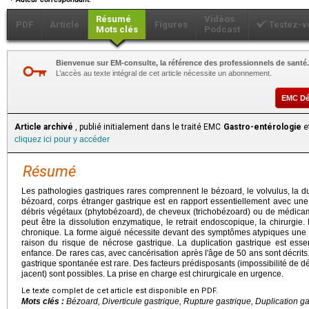
Résumé
Vidéos
PDF
Article
Figures
Testez-v
Mots clés
Podcast
Bienvenue sur EM-consulte, la référence des professionnels de santé.
L’accès au texte intégral de cet article nécessite un abonnement.
EMC D
Article archivé
, publié initialement dans le traité EMC
Gastro-entérologie
et
cliquez ici pour y accéder
Résumé
Les pathologies gastriques rares comprennent le bézoard, le volvulus, la dupl
bézoard, corps étranger gastrique est en rapport essentiellement avec une
débris végétaux (phytobézoard), de cheveux (trichobézoard) ou de médica
peut être la dissolution enzymatique, le retrait endoscopique, la chirurgie.
chronique. La forme aiguë nécessite devant des symptômes atypiques une p
raison du risque de nécrose gastrique. La duplication gastrique est esse
enfance. De rares cas, avec cancérisation après l'âge de 50 ans sont décrits. 
gastrique spontanée est rare. Des facteurs prédisposants (impossibilité de 
jacent) sont possibles. La prise en charge est chirurgicale en urgence.
Le texte complet de cet article est disponible en PDF.
Mots clés :
Bézoard, Diverticule gastrique, Rupture gastrique, Duplication ga