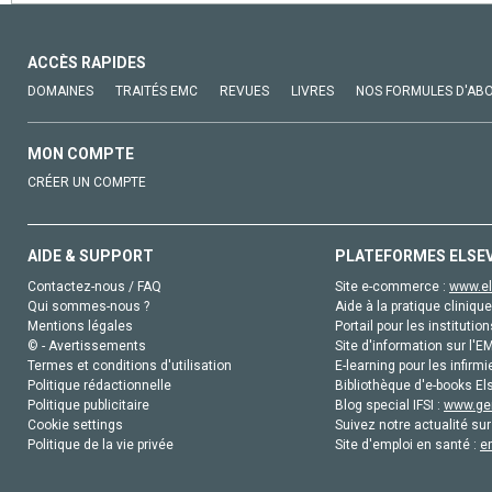
ACCÈS RAPIDES
DOMAINES
TRAITÉS EMC
REVUES
LIVRES
NOS FORMULES D'AB
MON COMPTE
CRÉER UN COMPTE
AIDE & SUPPORT
PLATEFORMES ELSE
Contactez-nous / FAQ
Site e-commerce :
www.el
Qui sommes-nous ?
Aide à la pratique clinique
Mentions légales
Portail pour les institution
© - Avertissements
Site d'information sur l'E
Termes et conditions d'utilisation
E-learning pour les infirmi
Politique rédactionnelle
Bibliothèque d'e-books Els
Politique publicitaire
Blog special IFSI :
www.gen
Cookie settings
Suivez notre actualité sur
Politique de la vie privée
Site d'emploi en santé :
e