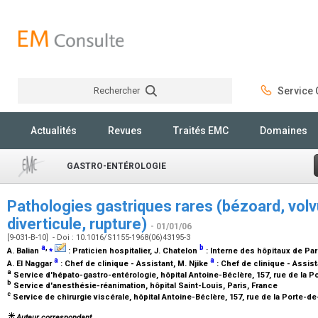
Rechercher
Service C
Rechercher
Actualités
Revues
Traités EMC
Domaines
GASTRO-ENTÉROLOGIE
Pathologies gastriques rares (bézoard, volvu
diverticule, rupture)
- 01/01/06
[9-031-B-10] - Doi : 10.1016/S1155-1968(06)43195-3
a
,
⁎
b
A. Balian
:
Praticien hospitalier
, J. Chatelon
:
Interne des hôpitaux de Par
a
a
A. El Naggar
:
Chef de clinique - Assistant
, M. Njike
:
Chef de clinique - Assist
a
Service d'hépato-gastro-entérologie, hôpital Antoine-Béclère, 157, rue de la P
b
Service d'anesthésie-réanimation, hôpital Saint-Louis, Paris, France
c
Service de chirurgie viscérale, hôpital Antoine-Béclère, 157, rue de la Porte-d
Auteur correspondant.