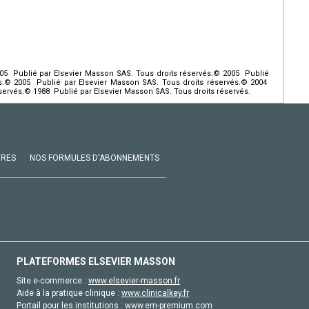
05 Publié par Elsevier Masson SAS. Tous droits réservés.© 2005 Publié
és.© 2005 Publié par Elsevier Masson SAS. Tous droits réservés.© 2004
servés.© 1988 Publié par Elsevier Masson SAS. Tous droits réservés.
VRES
NOS FORMULES D'ABONNEMENTS
PLATEFORMES ELSEVIER MASSON
Site e-commerce :
www.elsevier-masson.fr
Aide à la pratique clinique :
www.clinicalkey.fr
Portail pour les institutions :
www.em-premium.com