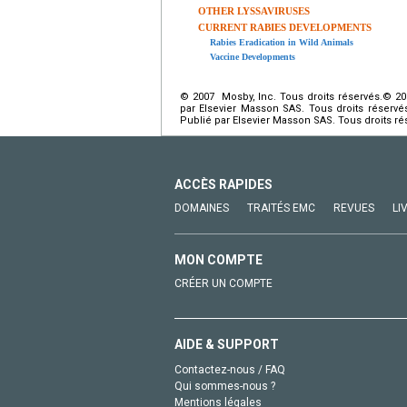
OTHER LYSSAVIRUSES
CURRENT RABIES DEVELOPMENTS
Rabies Eradication in Wild Animals
Vaccine Developments
© 2007 Mosby, Inc. Tous droits réservés.© 20
par Elsevier Masson SAS. Tous droits réserv
Publié par Elsevier Masson SAS. Tous droits ré
ACCÈS RAPIDES
DOMAINES
TRAITÉS EMC
REVUES
LI
MON COMPTE
CRÉER UN COMPTE
AIDE & SUPPORT
Contactez-nous / FAQ
Qui sommes-nous ?
Mentions légales