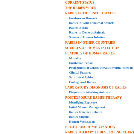
CURRENT STATUS
THE RABIES VIRUS
RABIES IN THE UNITED STATES
Incidence in Humans
Rabies in Wild Terrestrial Animals
Rabies in Bats
Rabies in Domestic Animals
Sources of Human Infection
RABIES IN OTHER COUNTRIES
SOURCES OF HUMAN INFECTION
FEATURES OF HUMAN RABIES
Mortality
Incubation Period
Pathogenesis of Central Nervous System Infection
Clinical Features
Subclinical Rabies
Undiagnosed Rabies
LABORATORY DIAGNOSIS OF RABIES
Diagnosis in Attacking Animals
POSTEXPOSURE RABIES THERAPY
Identifying Exposure
Initial Wound Management
Rabies Immune Globulin
Rabies Vaccines
Human Vaccination
PRE-EXPOSURE VACCINATION
RABIES THERAPY IN DEVELOPING COUNT