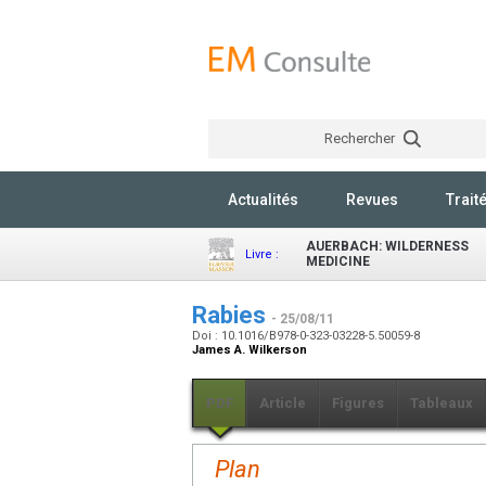
Rechercher
Actualités
Revues
Trait
AUERBACH: WILDERNESS
Livre :
MEDICINE
Rabies
- 25/08/11
Doi : 10.1016/B978-0-323-03228-5.50059-8
James A. Wilkerson
PDF
Article
Figures
Tableaux
Plan