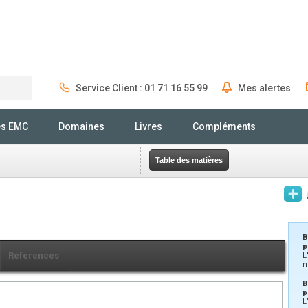
Service Client : 01 71 16 55 99
Mes alertes
Rechercher
és EMC
Domaines
Livres
Compléments
Table des matières
B
p
Références
L
n
B
p
L