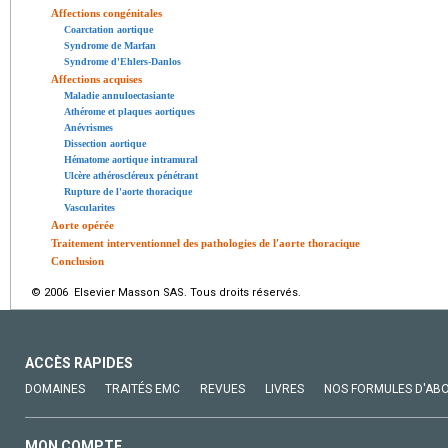
Affections congénitales
Coarctation aortique
Syndrome de Marfan
Syndrome d'Ehlers-Danlos
Affections acquises
Maladie annuloectasiante
Athérome et plaques aortiques
Anévrismes
Dissection aortique
Hématome aortique intramural
Ulcère athéroscléreux pénétrant
Rupture de l'aorte thoracique
Vascularites
Aorte opérée
Traitement interventionnel des pathologies de l'aorte thoracique
Conclusion
© 2006 Elsevier Masson SAS. Tous droits réservés.
ACCÈS RAPIDES
DOMAINES
TRAITÉS EMC
REVUES
LIVRES
NOS FORMULES D'AB
MON COMPTE