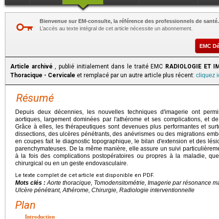
Bienvenue sur EM-consulte, la référence des professionnels de santé.
L’accès au texte intégral de cet article nécessite un abonnement.
EMC D
Article archivé
, publié initialement dans le traité EMC
RADIOLOGIE ET IM
Thoracique - Cervicale
et remplacé par un autre article plus récent:
cliquez 
Résumé
Depuis deux décennies, les nouvelles techniques d'imagerie ont permi
aortiques, largement dominées par l'athérome et ses complications, et 
Grâce à elles, les thérapeutiques sont devenues plus performantes et surto
dissections, des ulcères pénétrants, des anévrismes ou des migrations embo
en coupes fait le diagnostic topographique, le bilan d'extension et des lé
parenchymateuses. De la même manière, elle assure un suivi particulièremen
à la fois des complications postopératoires ou propres à la maladie, que 
chirurgical ou en un geste endovasculaire.
Le texte complet de cet article est disponible en PDF.
Mots clés :
Aorte thoracique, Tomodensitométrie, Imagerie par résonance m
Ulcère pénétrant, Athérome, Chirurgie, Radiologie interventionnelle
Plan
Introduction