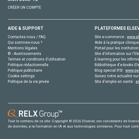
CRÉER UN COMPTE
AIDE & SUPPORT
PLATEFORMES ELSE
Contactez-nous / FAQ
Site e-commerce :
www.el
Qui sommes-nous ?
Aide à la pratique clinique
Mentions légales
Portail pour les institution
© - Avertissements
Site d'information sur l'E
Termes et conditions d'utilisation
E-learning pour les infirmi
Politique rédactionnelle
Bibliothèque d'e-books Els
Politique publicitaire
Blog special IFSI :
www.gen
Cookie settings
Suivez notre actualité sur
Politique de la vie privée
Site d'emploi en santé :
e
Tout le contenu de ce site: Copyright © 2026 Elsevier, ses concédants de licence e
de données, a la formation en IA et aux technologies similaires. Pour tout con