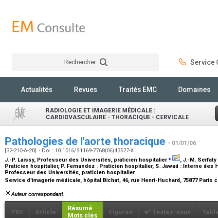
Rechercher
Service C
Rechercher
Actualités
Revues
Traités EMC
Domaines
RADIOLOGIE ET IMAGERIE MÉDICALE :
CARDIOVASCULAIRE - THORACIQUE - CERVICALE
Pathologies de l'aorte thoracique
- 01/01/06
[32-210-A-20] - Doi : 10.1016/S1169-7768(06)43527-X
⁎
J.-P. Laissy,
Professeur des Universités, praticien hospitalier
, J.-M. Serfaty
Praticien hospitalier
, P. Fernandez :
Praticien hospitalier
, S. Jawad :
Interne des 
Professeur des Universités, praticien hospitalier
Service d'imagerie médicale, hôpital Bichat, 46, rue Henri-Huchard, 75877 Paris 
Auteur correspondant.
Résumé
PDF
Article
Figures
Testez-vous
Tabl
Mots clés