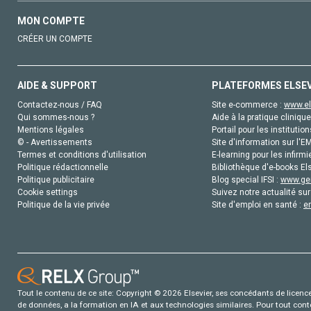
MON COMPTE
CRÉER UN COMPTE
AIDE & SUPPORT
PLATEFORMES ELSE
Contactez-nous / FAQ
Site e-commerce :
www.el
Qui sommes-nous ?
Aide à la pratique clinique
Mentions légales
Portail pour les institution
© - Avertissements
Site d'information sur l'E
Termes et conditions d'utilisation
E-learning pour les infirmi
Politique rédactionnelle
Bibliothèque d'e-books Els
Politique publicitaire
Blog special IFSI :
www.gen
Cookie settings
Suivez notre actualité sur
Politique de la vie privée
Site d'emploi en santé :
e
Tout le contenu de ce site: Copyright © 2026 Elsevier, ses concédants de licence e
de données, a la formation en IA et aux technologies similaires. Pour tout con