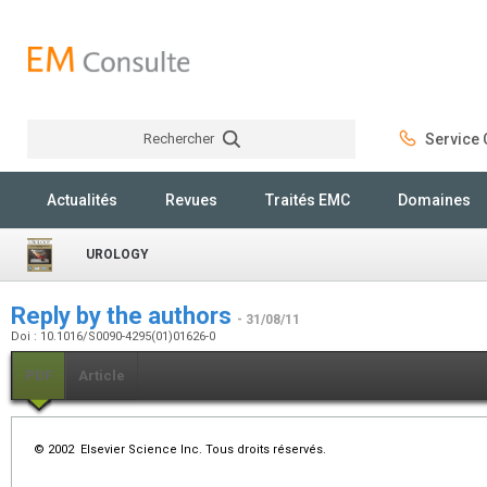
Rechercher
Service C
Rechercher
Actualités
Revues
Traités EMC
Domaines
UROLOGY
Reply by the authors
- 31/08/11
Doi : 10.1016/S0090-4295(01)01626-0
PDF
Article
© 2002 Elsevier Science Inc. Tous droits réservés.