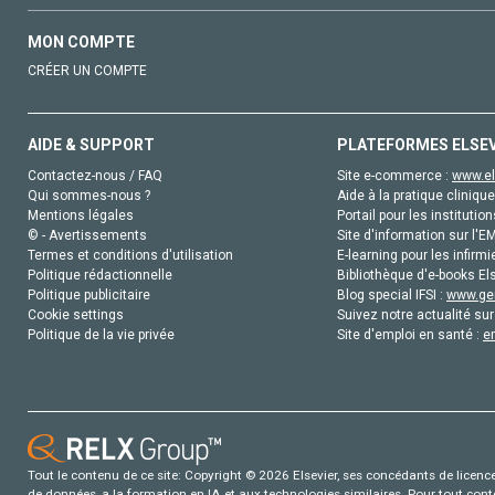
MON COMPTE
CRÉER UN COMPTE
AIDE & SUPPORT
PLATEFORMES ELSE
Contactez-nous / FAQ
Site e-commerce :
www.el
Qui sommes-nous ?
Aide à la pratique clinique
Mentions légales
Portail pour les institution
© - Avertissements
Site d'information sur l'E
Termes et conditions d'utilisation
E-learning pour les infirmi
Politique rédactionnelle
Bibliothèque d'e-books Els
Politique publicitaire
Blog special IFSI :
www.gen
Cookie settings
Suivez notre actualité sur
Politique de la vie privée
Site d'emploi en santé :
e
Tout le contenu de ce site: Copyright © 2026 Elsevier, ses concédants de licence e
de données, a la formation en IA et aux technologies similaires. Pour tout con