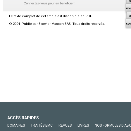
c
Connectez-vous pour en bénéficier!
vo
Le texte complet de cet article est disponible en PDF.
co
© 2004 Publié par Elsevier Masson SAS. Tous droits réservés.
ACCÈS RAPIDES
DOMAINES
TRAITÉS EMC
REVUES
LIVRES
NOS FORMULES D'AB