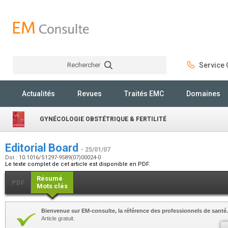
Rechercher
Service C
Rechercher
Actualités
Revues
Traités EMC
Domaines
GYNÉCOLOGIE OBSTÉTRIQUE & FERTILITÉ
Editorial Board
- 25/01/07
Doi : 10.1016/S1297-9589(07)00024-0
Le texte complet de cet article est disponible en PDF.
Résumé
PDF
Mots clés
Bienvenue sur EM-consulte, la référence des professionnels de santé.
Article gratuit.