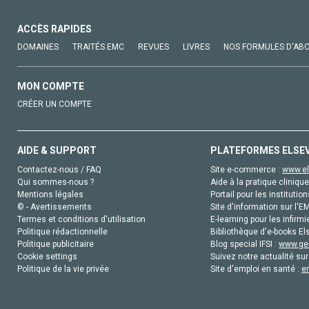
ACCÈS RAPIDES
DOMAINES
TRAITÉS EMC
REVUES
LIVRES
NOS FORMULES D'AB
MON COMPTE
CRÉER UN COMPTE
AIDE & SUPPORT
PLATEFORMES ELSE
Contactez-nous / FAQ
Site e-commerce :
www.el
Qui sommes-nous ?
Aide à la pratique clinique
Mentions légales
Portail pour les institution
© - Avertissements
Site d'information sur l'E
Termes et conditions d'utilisation
E-learning pour les infirmi
Politique rédactionnelle
Bibliothèque d'e-books Els
Politique publicitaire
Blog special IFSI :
www.gen
Cookie settings
Suivez notre actualité sur
Politique de la vie privée
Site d'emploi en santé :
e