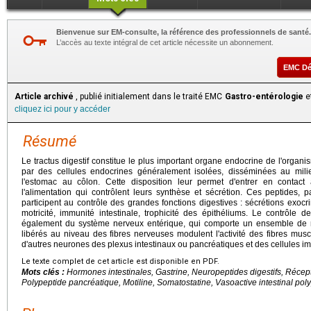
Bienvenue sur EM-consulte, la référence des professionnels de santé.
L’accès au texte intégral de cet article nécessite un abonnement.
EMC D
Article archivé
, publié initialement dans le traité EMC
Gastro-entérologie
et
cliquez ici pour y accéder
Résumé
Le tractus digestif constitue le plus important organe endocrine de l'organi
par des cellules endocrines généralement isolées, disséminées au milie
l'estomac au côlon. Cette disposition leur permet d'entrer en contac
l'alimentation qui contrôlent leurs synthèse et sécrétion. Ces peptides, 
participent au contrôle des grandes fonctions digestives : sécrétions exocr
motricité, immunité intestinale, trophicité des épithéliums. Le contrôle 
également du système nerveux entérique, qui comporte un ensemble de 
libérés au niveau des fibres nerveuses modulent l'activité des fibres muscul
d'autres neurones des plexus intestinaux ou pancréatiques et des cellules im
Le texte complet de cet article est disponible en PDF.
Mots clés :
Hormones intestinales, Gastrine, Neuropeptides digestifs, Récep
Polypeptide pancréatique, Motiline, Somatostatine, Vasoactive intestinal pol