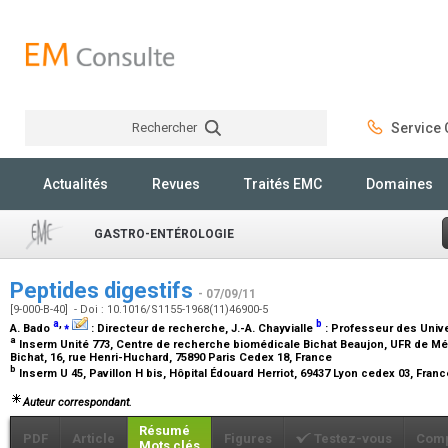
Rechercher
Service C
Rechercher
Actualités
Revues
Traités EMC
Domaines
GASTRO-ENTÉROLOGIE
Peptides digestifs
- 07/09/11
[9-000-B-40] - Doi : 10.1016/S1155-1968(11)46900-5
a
,
⁎
b
A. Bado
:
Directeur de recherche
, J.-A. Chayvialle
:
Professeur des Univer
a
Inserm Unité 773, Centre de recherche biomédicale Bichat Beaujon, UFR de Méd
Bichat, 16, rue Henri-Huchard, 75890 Paris Cedex 18, France
b
Inserm U 45, Pavillon H bis, Hôpital Édouard Herriot, 69437 Lyon cedex 03, Fran
Auteur correspondant.
Résumé
PDF
Article
Figures
Testez-vous
Comp
Mots clés