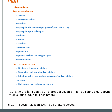
Plan
Introduction
Secteur endocrine
Gastrine
Cholécystokinine
Sécrétine
Polypeptide insulinotrope glucodépendant (GIP)
Polypeptide pancréatique
Motiline
Leptine
Ghréline
Neurotensine
Peptide YY
Peptides dérivés du proglucagon
Somatostatine
Secteur neurocrine
« Gastrin-releasing peptide »
« Vasoactive intestinal polypeptide »
« Pituitary adenylate cyclase-activating polypeptide »
Substance P
« Calcitonin gene-related peptide »
Cet article a fait l'objet d'une prépublication en ligne : l'année du copyri
mise à jour à laquelle il est intégré.
© 2011 Elsevier Masson SAS. Tous droits réservés.