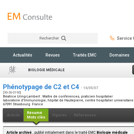
Rechercher
Service C
Rechercher
Actualités
Revues
Traités EMC
Domaines
BIOLOGIE MÉDICALE
Phénotypage de C2 et C4
- 16/05/07
[90-30-0190]
Béatrice Uring-Lambert :
Maître de conférences, praticien hospitalier
laboratoire d'Immunologie, hôpital de Hautepierre, centre hospitalier universitair
67091 Strasbourg France
Résumé
Article
Figures
Références
Mots clés
Article archivé
, publié initialement dans le traité EMC
Biologie médicale