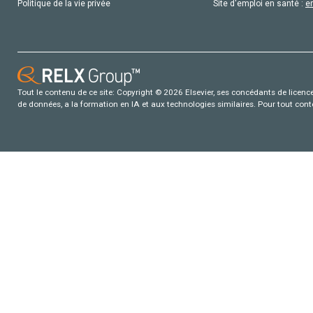
Politique de la vie privée
Site d'emploi en santé :
e
Tout le contenu de ce site: Copyright © 2026 Elsevier, ses concédants de licence e
de données, a la formation en IA et aux technologies similaires. Pour tout con