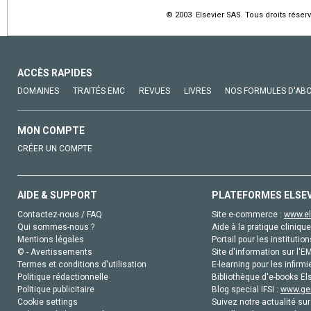
© 2003 Elsevier SAS. Tous droits réserv
ACCÈS RAPIDES
DOMAINES
TRAITÉS EMC
REVUES
LIVRES
NOS FORMULES D'AB
MON COMPTE
CRÉER UN COMPTE
AIDE & SUPPORT
PLATEFORMES ELSE
Contactez-nous / FAQ
Site e-commerce :
www.el
Qui sommes-nous ?
Aide à la pratique clinique
Mentions légales
Portail pour les institution
© - Avertissements
Site d'information sur l'E
Termes et conditions d'utilisation
E-learning pour les infirmi
Politique rédactionnelle
Bibliothèque d'e-books Els
Politique publicitaire
Blog special IFSI :
www.gen
Cookie settings
Suivez notre actualité sur