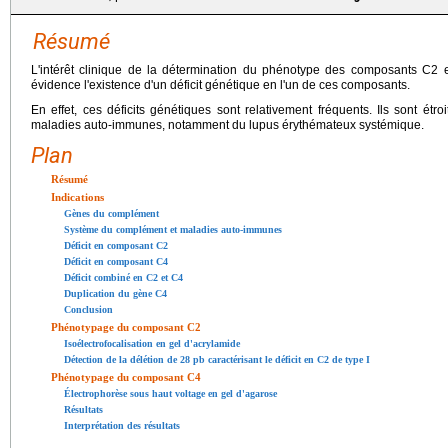
Résumé
L'intérêt clinique de la détermination du phénotype des composants C2
évidence l'existence d'un déficit génétique en l'un de ces composants.
En effet, ces déficits génétiques sont relativement fréquents. Ils sont é
maladies auto-immunes, notamment du lupus érythémateux systémique.
Plan
Résumé
Indications
Gènes du complément
Système du complément et maladies auto-immunes
Déficit en composant C2
Déficit en composant C4
Déficit combiné en C2 et C4
Duplication du gène C4
Conclusion
Phénotypage du composant C2
Isoélectrofocalisation en gel d'acrylamide
Détection de la délétion de 28 pb caractérisant le déficit en C2 de type I
Phénotypage du composant C4
Électrophorèse sous haut voltage en gel d'agarose
Résultats
Interprétation des résultats