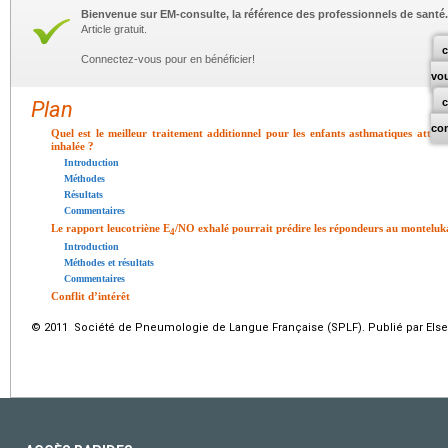
Bienvenue sur EM-consulte, la référence des professionnels de santé.
Article gratuit.
c
Connectez-vous pour en bénéficier!
vo
Plan
co
Quel est le meilleur traitement additionnel pour les enfants asthmatiques attein
inhalée ?
Introduction
Méthodes
Résultats
Commentaires
Le rapport leucotriène E
/NO exhalé pourrait prédire les répondeurs au monteluk
4
Introduction
Méthodes et résultats
Commentaires
Conflit d’intérêt
© 2011 Société de Pneumologie de Langue Française (SPLF). Publié par Elsev