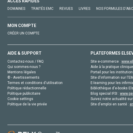
ACCÈS RAPIDES
DOMAINES
TRAITÉS EMC
REVUES
LIVRES
NOS FORMULES D'AB
MON COMPTE
CRÉER UN COMPTE
AIDE & SUPPORT
PLATEFORMES ELSE
Contactez-nous / FAQ
Site e-commerce :
www.el
Qui sommes-nous ?
Aide à la pratique clinique
Mentions légales
Portail pour les institution
© - Avertissements
Site d'information sur l'E
Termes et conditions d'utilisation
E-learning pour les infirmi
Politique rédactionnelle
Bibliothèque d'e-books Els
Politique publicitaire
Blog special IFSI :
www.gen
Cookie settings
Suivez notre actualité sur
Politique de la vie privée
Site d'emploi en santé :
e