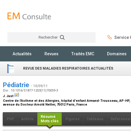
Rechercher
Service C
Rechercher
Actualités
Revues
Traités EMC
Domaines
REVUE DES MALADIES RESPIRATOIRES ACTUALITÉS
Pédiatrie
- 10/09/11
Doi : 10.1016/S1877-1203(11)70059-3
J. Just
Centre de l’Asthme et des Allergies, hôpital d’enfant Armand-Trousseau, AP-HP,
avenue du Docteur Arnold Netter, 75012 Paris, France
Résumé
PDF
Article
Figures
Tableaux
Référence
Mots clés