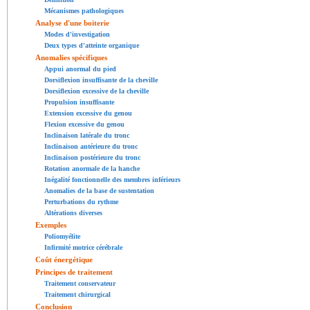
Mécanismes pathologiques
Analyse d'une boiterie
Modes d'investigation
Deux types d'atteinte organique
Anomalies spécifiques
Appui anormal du pied
Dorsiflexion insuffisante de la cheville
Dorsiflexion excessive de la cheville
Propulsion insuffisante
Extension excessive du genou
Flexion excessive du genou
Inclinaison latérale du tronc
Inclinaison antérieure du tronc
Inclinaison postérieure du tronc
Rotation anormale de la hanche
Inégalité fonctionnelle des membres inférieurs
Anomalies de la base de sustentation
Perturbations du rythme
Altérations diverses
Exemples
Poliomyélite
Infirmité motrice cérébrale
Coût énergétique
Principes de traitement
Traitement conservateur
Traitement chirurgical
Conclusion