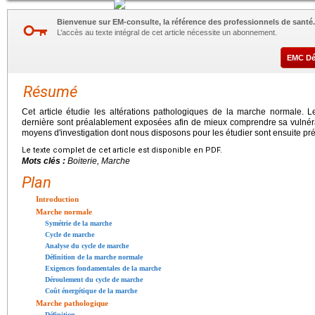
Bienvenue sur EM-consulte, la référence des professionnels de santé.
L’accès au texte intégral de cet article nécessite un abonnement.
EMC D
Résumé
Cet article étudie les altérations pathologiques de la marche normale. Le
dernière sont préalablement exposées afin de mieux comprendre sa vulnérab
moyens d'investigation dont nous disposons pour les étudier sont ensuite pr
Le texte complet de cet article est disponible en PDF.
Mots clés :
Boiterie, Marche
Plan
Introduction
Marche normale
Symétrie de la marche
Cycle de marche
Analyse du cycle de marche
Définition de la marche normale
Exigences fondamentales de la marche
Déroulement du cycle de marche
Coût énergétique de la marche
Marche pathologique
Définition