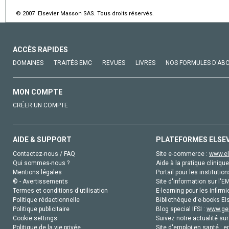
© 2007 Elsevier Masson SAS. Tous droits réservés.
ACCÈS RAPIDES
DOMAINES
TRAITÉS EMC
REVUES
LIVRES
NOS FORMULES D'AB
MON COMPTE
CRÉER UN COMPTE
AIDE & SUPPORT
PLATEFORMES ELSE
Contactez-nous / FAQ
Site e-commerce :
www.el
Qui sommes-nous ?
Aide à la pratique clinique
Mentions légales
Portail pour les institution
© - Avertissements
Site d'information sur l'E
Termes et conditions d'utilisation
E-learning pour les infirmi
Politique rédactionnelle
Bibliothèque d'e-books Els
Politique publicitaire
Blog special IFSI :
www.gen
Cookie settings
Suivez notre actualité sur
Politique de la vie privée
Site d'emploi en santé :
e