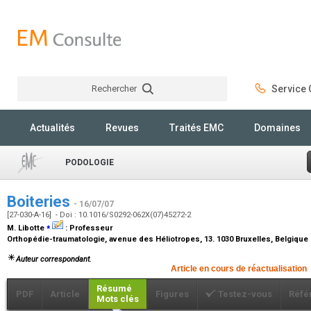
Rechercher
Service C
Rechercher
Actualités
Revues
Traités EMC
Domaines
PODOLOGIE
Boiteries
- 16/07/07
[27-030-A-16] - Doi : 10.1016/S0292-062X(07)45272-2
⁎
M. Libotte
:
Professeur
Orthopédie-traumatologie, avenue des Héliotropes, 13. 1030 Bruxelles, Belgique
Auteur correspondant.
Article en cours de réactualisation
Résumé
PDF
Article
Figures
Testez-vous
Réfé
Mots clés