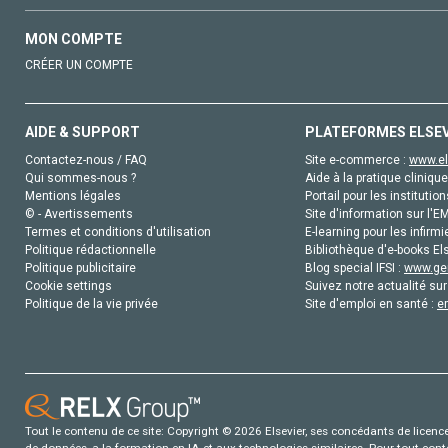
MON COMPTE
CRÉER UN COMPTE
AIDE & SUPPORT
PLATEFORMES ELSE
Contactez-nous / FAQ
Site e-commerce :
www.el
Qui sommes-nous ?
Aide à la pratique clinique
Mentions légales
Portail pour les institution
© - Avertissements
Site d'information sur l'E
Termes et conditions d'utilisation
E-learning pour les infirmi
Politique rédactionnelle
Bibliothèque d'e-books Els
Politique publicitaire
Blog special IFSI :
www.gen
Cookie settings
Suivez notre actualité sur
Politique de la vie privée
Site d'emploi en santé :
e
Tout le contenu de ce site: Copyright © 2026 Elsevier, ses concédants de licence e