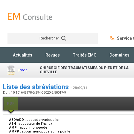
Rechercher
Service C
Rechercher
Actualités
Revues
Traités EMC
Domaines
CHIRURGIE DES TRAUMATISMES DU PIED ET DE LA
Livre :
CHEVILLE
Liste des abréviations
- 28/09/11
Doi : 10.1016/B978-2-294-05020-6.50017-9
PDF
ABD/ADD
:
abduction/adduction
ABH
:
adducteur de l’hallux
AMP
:
appui monopode
AMPP
:
appui monopode sur la pointe