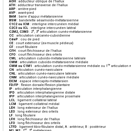
AOH
:
adducteur oblique de l’hallux
ATH
:
adducteur transverse de l’hallux
ARP
:
arrière-pied
AVP
:
avant-pied
BAM
:
barre d’appui métatarsienne
BSM
:
bandelette sésamoïdo-métatarsiernne
C1C2 ou ICM
:
interligne intercunéen médial
C2C3 ou ICL
:
interligne intercunéen latéral
e
e
C2M2, C3M3
:
2
, 3
articulation cunéo-métatarsienne
CC
:
articulation calcanéo-cuboïdienne
CdeP
:
cou de pied
CE
:
court extenseur (ex-muscle pédieux)
CF
:
court fibulaire
CFH
:
court fléchisseur de l’hallux
CFO
:
court fléchisseur des orteils
CML
:
articulation cuboïdo-métatarsienne latérale
CMM
:
articulation cuboïdo-métatarsienne médiale
re
CMM ou C1M1
:
articulation cunéo-métatarsienne médiale ou 1
articulation 
CN
:
articulation cunéo-naviculaire
CNL
:
articulation cunéo-naviculaire latérale
CNM
:
articulation cunéo-naviculaire médiale
EICM
:
espace intercapito-métatarsien
FD/FP
:
flexion dorsale/flexion plantaire
IP
:
articulation interphalangienne
IPD
:
articulation interphalangienne distale
IPP
:
articulation interphalangienne proximale
LCL
:
ligament collatéral latéral
LCM
:
ligament collatéral médial
LEH
:
long extenseur de l’hallux
LEO
:
long extenseur des orteils
LF
:
long fibulaire
LFH
:
long fléchisseur de l’hallux
LFO
:
long fléchisseur des orteils
LTFD
:
ligament tibio-fibulaire distal, A : antérieur, B : postérieur
er
e
M1, M2
:
1
, 2
métatarsien