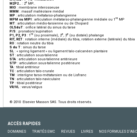
e
M2P2…
:
2
MP…
MIO
:
membrane interosseuse
MMM
:
massif malléolaire médial
MP
:
articulation métatarso-phalangienne
re
MPM ou MIPI
:
articulation métatarso-phalangienne médiale ou 1
MP
MT
:
articulation médio-tarsienne ou de Chopard
OLSduT
:
orifice latéral du sinus du tarse
P/S
:
pronation/supination
re
e
e
P1, P2, P3
:
1
(ou proximale), 2
, 3
(ou distale) phalange
RIT, RET
:
rotation interne (médiale) du tibia, rotation externe (latérale) du tibia
RO
:
rotation neutre du tibia
S du T
:
sinus du tarse
SL
:
« spring ligament » ou ligament talo-calcanéen plantaire
ST
:
articulation sous-talienne
STA
:
articulation sous-talienne antérieure
STP
:
articulation sous-talienne postérieure
TA
:
tibial antérieur
TC
:
articulation talo-crurale
TM
:
interligne tarso-métatarsien ou de Lisfranc
TN
:
articulation talo-naviculaire
TP
:
tibial postérieur
VR/VL
:
varus/valgus
© 2010 Elsevier Masson SAS. Tous droits réservés.
ACCÈS RAPIDES
DOMAINES
TRAITÉS EMC
REVUES
LIVRES
NOS FORMULES D'AB