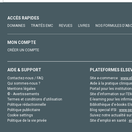
ACCÈS RAPIDES
DOMAINES
TRAITÉS EMC
REVUES
LIVRES
NOS FORMULES D'AB
MON COMPTE
CRÉER UN COMPTE
AIDE & SUPPORT
PLATEFORMES ELSE
Contactez-nous / FAQ
Site e-commerce :
www.el
Qui sommes-nous ?
Aide à la pratique clinique
Mentions légales
Portail pour les institution
© - Avertissements
Site d'information sur l'E
Termes et conditions d'utilisation
E-learning pour les infirmi
Politique rédactionnelle
Bibliothèque d'e-books Els
Politique publicitaire
Blog special IFSI :
www.gen
Cookie settings
Suivez notre actualité sur
Politique de la vie privée
Site d'emploi en santé :
e