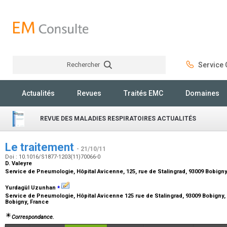
Rechercher
Service C
Rechercher
Actualités
Revues
Traités EMC
Domaines
REVUE DES MALADIES RESPIRATOIRES ACTUALITÉS
Le traitement
- 21/10/11
Doi : 10.1016/S1877-1203(11)70066-0
D. Valeyre
Service de Pneumologie, Hôpital Avicenne, 125, rue de Stalingrad, 93009 Bobig
⁎
Yurdagül Uzunhan
Service de Pneumologie, Hôpital Avicenne 125 rue de Stalingrad, 93009 Bobigny, 
Bobigny, France
Correspondance.