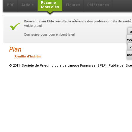
Résumé
PDF
Article
Figures
Références
Mots clés
Bienvenue sur EM-consulte, la référence des professionnels de santé.
Article gratuit.
c
Connectez-vous pour en bénéficier!
vo
Plan
co
Conflits d’intérêts
© 2011 Société de Pneumologie de Langue Française (SPLF). Publié par Elsev