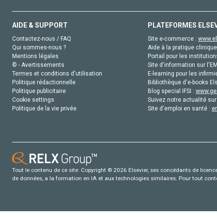
AIDE & SUPPORT
PLATEFORMES ELSE
Contactez-nous / FAQ
Site e-commerce :
www.el
Qui sommes-nous ?
Aide à la pratique clinique
Mentions légales
Portail pour les institution
© - Avertissements
Site d'information sur l'E
Termes et conditions d'utilisation
E-learning pour les infirmi
Politique rédactionnelle
Bibliothèque d'e-books Els
Politique publicitaire
Blog special IFSI :
www.gen
Cookie settings
Suivez notre actualité sur
Politique de la vie privée
Site d'emploi en santé :
e
Tout le contenu de ce site: Copyright © 2026 Elsevier, ses concédants de licence e
de données, a la formation en IA et aux technologies similaires. Pour tout con