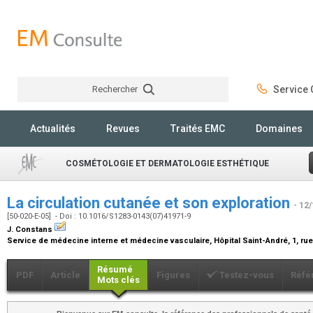
Rechercher
Service C
Rechercher
Actualités
Revues
Traités EMC
Domaines
COSMÉTOLOGIE ET DERMATOLOGIE ESTHÉTIQUE
La circulation cutanée et son exploration
- 12
[50-020-E-05] - Doi : 10.1016/S1283-0143(07)41971-9
J. Constans
Service de médecine interne et médecine vasculaire, Hôpital Saint-André, 1, ru
Résumé
PDF
Article
Figures
Testez-vous
Réfé
Mots clés