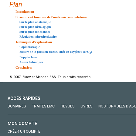
Plan
Introduction
Structure et fonction de l'unité microcirculatoire
Sur le plan anatomique
Sur le plan histologique
Sur le plan fonctionnel
Régulation microcirculatoire
Techniques d'exploration
Capillaroscopie
Mesure de la pression transcutanée en oxygène (TcPO
)
2
Doppler laser
Autres techniques
Conclusion
© 2007 Elsevier Masson SAS. Tous droits réservés.
ACCÈS RAPIDES
DOMAINES
TRAITÉS EMC
REVUES
LIVRES
NOS FORMULES D'AB
MON COMPTE
CRÉER UN COMPTE