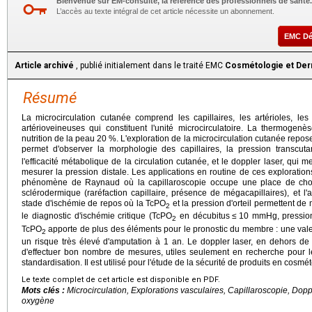
Bienvenue sur EM-consulte, la référence des professionnels de santé.
L’accès au texte intégral de cet article nécessite un abonnement.
EMC D
Article archivé
, publié initialement dans le traité EMC
Cosmétologie et Der
Résumé
La microcirculation cutanée comprend les capillaires, les artérioles, le
artérioveineuses qui constituent l'unité microcirculatoire. La thermogen
nutrition de la peau 20 %. L'exploration de la microcirculation cutanée repos
permet d'observer la morphologie des capillaires, la pression transc
l'efficacité métabolique de la circulation cutanée, et le doppler laser, qui
mesurer la pression distale. Les applications en routine de ces exploration
phénomène de Raynaud où la capillaroscopie occupe une place de choi
sclérodermique (raréfaction capillaire, présence de mégacapillaires), et l
stade d'ischémie de repos où la TcPO
et la pression d'orteil permettent de 
2
le diagnostic d'ischémie critique (TcPO
en décubitus ≤ 10 mmHg, pression
2
TcPO
apporte de plus des éléments pour le pronostic du membre : une vale
2
un risque très élevé d'amputation à 1 an. Le doppler laser, en dehors de
d'effectuer bon nombre de mesures, utiles seulement en recherche pour
standardisation. Il est utilisé pour l'étude de la sécurité de produits en cosmét
Le texte complet de cet article est disponible en PDF.
Mots clés :
Microcirculation, Explorations vasculaires, Capillaroscopie, Dopp
oxygène