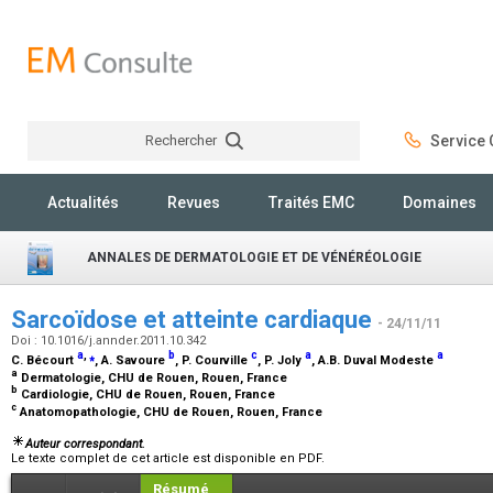
Rechercher
Service C
Rechercher
Actualités
Revues
Traités EMC
Domaines
ANNALES DE DERMATOLOGIE ET DE VÉNÉRÉOLOGIE
Sarcoïdose et atteinte cardiaque
- 24/11/11
Doi : 10.1016/j.annder.2011.10.342
a
,
⁎
b
c
a
a
C. Bécourt
, A. Savoure
, P. Courville
, P. Joly
, A.B. Duval Modeste
a
Dermatologie, CHU de Rouen, Rouen, France
b
Cardiologie, CHU de Rouen, Rouen, France
c
Anatomopathologie, CHU de Rouen, Rouen, France
Auteur correspondant.
Le texte complet de cet article est disponible en PDF.
Résumé