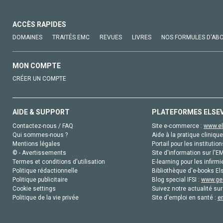
ACCÈS RAPIDES
DOMAINES
TRAITÉS EMC
REVUES
LIVRES
NOS FORMULES D'AB
MON COMPTE
CRÉER UN COMPTE
AIDE & SUPPORT
PLATEFORMES ELSE
Contactez-nous / FAQ
Site e-commerce :
www.el
Qui sommes-nous ?
Aide à la pratique clinique
Mentions légales
Portail pour les institution
© - Avertissements
Site d'information sur l'E
Termes et conditions d'utilisation
E-learning pour les infirmi
Politique rédactionnelle
Bibliothèque d'e-books Els
Politique publicitaire
Blog special IFSI :
www.gen
Cookie settings
Suivez notre actualité sur
Politique de la vie privée
Site d'emploi en santé :
e