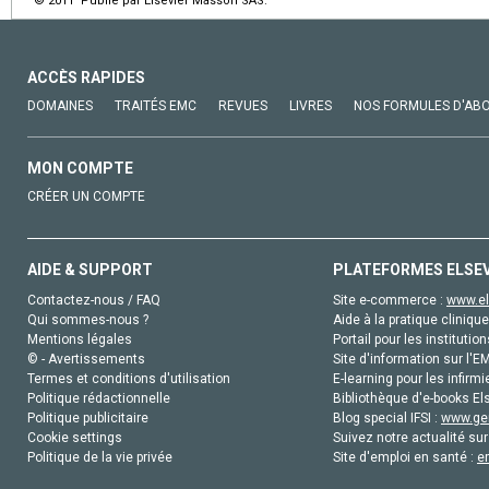
© 2011 Publié par Elsevier Masson SAS.
ACCÈS RAPIDES
DOMAINES
TRAITÉS EMC
REVUES
LIVRES
NOS FORMULES D'AB
MON COMPTE
CRÉER UN COMPTE
AIDE & SUPPORT
PLATEFORMES ELSE
Contactez-nous / FAQ
Site e-commerce :
www.el
Qui sommes-nous ?
Aide à la pratique clinique
Mentions légales
Portail pour les institution
© - Avertissements
Site d'information sur l'E
Termes et conditions d'utilisation
E-learning pour les infirmi
Politique rédactionnelle
Bibliothèque d'e-books Els
Politique publicitaire
Blog special IFSI :
www.gen
Cookie settings
Suivez notre actualité sur
Politique de la vie privée
Site d'emploi en santé :
e