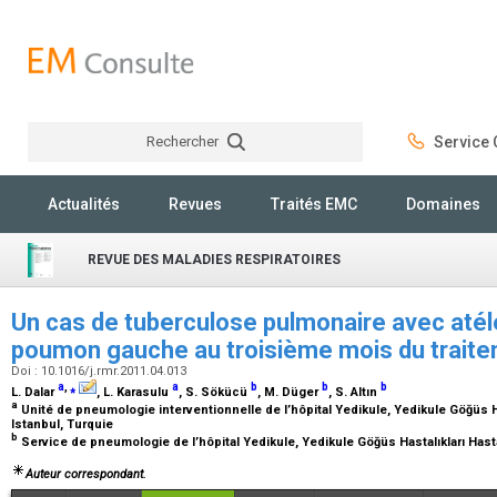
Rechercher
Service C
Rechercher
Actualités
Revues
Traités EMC
Domaines
REVUE DES MALADIES RESPIRATOIRES
Un cas de tuberculose pulmonaire avec atél
poumon gauche au troisième mois du trait
Doi : 10.1016/j.rmr.2011.04.013
a
,
⁎
a
b
b
b
L. Dalar
, L. Karasulu
, S. Sökücü
, M. Düger
, S. Altın
a
Unité de pneumologie interventionnelle de l’hôpital Yedikule, Yedikule Göğüs H
Istanbul, Turquie
b
Service de pneumologie de l’hôpital Yedikule, Yedikule Göğüs Hastalıkları Has
Auteur correspondant.