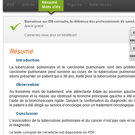
Résumé
PDF
Article
Figures
Références
Mots clés
Bienvenue sur EM-consulte, la référence des professionnels de santé.
Article gratuit.
c
Connectez-vous pour en bénéficier!
vo
Résumé
co
Introduction
La tuberculose pulmonaire et le carcinome pulmonaire sont des problè
carcinome pulmonaire peut survenir au cours de la tuberculose pulmonaire
allons présenter un patient qui a 38
ans, traité pour la tuberculose pulmonair
Observation
Au troisième mois de traitement, une atélectasie totale au poumon gauc
progressive et la masse qui obstruait la bronche principale gauche a été e
l’aide de la bronchoscopie rigide. Suivant la confirmation du diagnostic du 
le patient a été dirigé au service d’oncologie pour un traitement oncologique.
Conclusion
L’association de la tuberculose pulmonaire et du cancer n’est pas rare et c
le diagnostic.
Le texte complet de cet article est disponible en PDF.