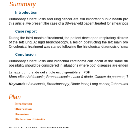
Summary
Introduction
Pulmonary tuberculosis and lung cancer are still important public health p
this article, we present the case of a 38-year-old patient treated for smear po
Case report
During the third month of treatment, the patient developed respiratory distres
of the left lung. At rigid bronchoscopy, a lesion obstructing the left main 
Oncological treatment was started following the histological diagnosis of smal
Conclusion
Pulmonary tuberculosis and bronchial carcinoma can occur at the same ti
possibility should be considered in situations where both diseases are endem
Le texte complet de cet article est disponible en PDF.
Mots clés :
Atélectasie, Bronchoscopie, Laser à diode, Cancer du poumon, 
Keywords :
Atelectasis, Bronchoscopy, Diode laser, Lung cancer, Tuberculos
Plan
Introduction
Observation
Discussion
Déclaration d’intérêts