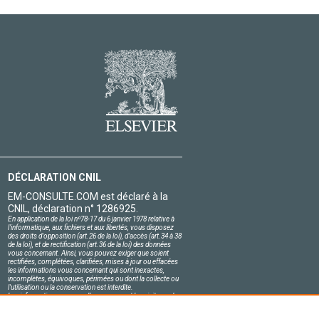
DÉCLARATION CNIL
EM-CONSULTE.COM est déclaré à la
CNIL, déclaration n° 1286925.
En application de la loi nº78-17 du 6 janvier 1978 relative à
l'informatique, aux fichiers et aux libertés, vous disposez
des droits d'opposition (art.26 de la loi), d'accès (art.34 à 38
de la loi), et de rectification (art.36 de la loi) des données
vous concernant. Ainsi, vous pouvez exiger que soient
rectifiées, complétées, clarifiées, mises à jour ou effacées
les informations vous concernant qui sont inexactes,
incomplètes, équivoques, périmées ou dont la collecte ou
l'utilisation ou la conservation est interdite.
Les informations personnelles concernant les visiteurs de
notre site, y compris leur identité, sont confidentielles.
Le responsable du site s'engage sur l'honneur à respecter