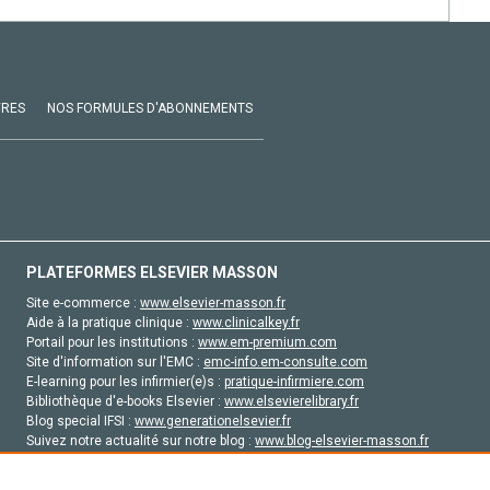
VRES
NOS FORMULES D'ABONNEMENTS
PLATEFORMES ELSEVIER MASSON
Site e-commerce :
www.elsevier-masson.fr
Aide à la pratique clinique :
www.clinicalkey.fr
Portail pour les institutions :
www.em-premium.com
Site d'information sur l'EMC :
emc-info.em-consulte.com
E-learning pour les infirmier(e)s :
pratique-infirmiere.com
Bibliothèque d'e-books Elsevier :
www.elsevierelibrary.fr
Blog special IFSI :
www.generationelsevier.fr
Suivez notre actualité sur notre blog :
www.blog-elsevier-masson.fr
Site d'emploi en santé :
emploisante.com