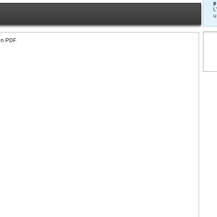
p
L
u
en PDF.