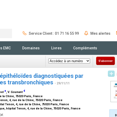
Service Client : 01 71 16 55 99
Mes alertes
Rechercher
és EMC
Domaines
Livres
Compléments
S'abonner
épithéloïdes diagnostiquées par
res transbronchiques
- 29/11/11
a
d
anel
, V. Gounant
e la Chine, 75020 Paris, France
enon, 4, rue de la Chine, 75020 Paris, France
al Tenon, 4, rue de la Chine, 75020 Paris, France
e, hôpital Tenon, 4, rue de la Chine, 75020 Paris, France
DF.
B