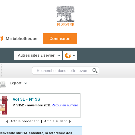
Ma bibliothèque
Connexion
Autres sites Elsevier
Export
Vol 31 - N° 5S
P. S152
-
novembre 2011
Retour au numéro
Article précédent
|
Article suivant
ienvenue sur EM-consulte, la référence des