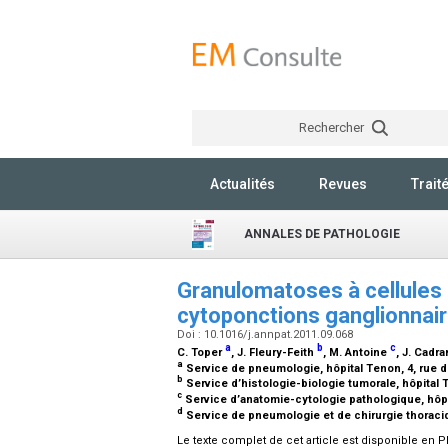
Rechercher
Actualités
Revues
Trait
ANNALES DE PATHOLOGIE
Granulomatoses à cellules 
cytoponctions ganglionnai
Doi : 10.1016/j.annpat.2011.09.068
a
b
c
C. Toper
, J. Fleury-Feith
, M. Antoine
, J. Cadr
a
Service de pneumologie, hôpital Tenon, 4, rue d
b
Service d’histologie-biologie tumorale, hôpital T
c
Service d’anatomie-cytologie pathologique, hôpit
d
Service de pneumologie et de chirurgie thoraciqu
Le texte complet de cet article est disponible en P