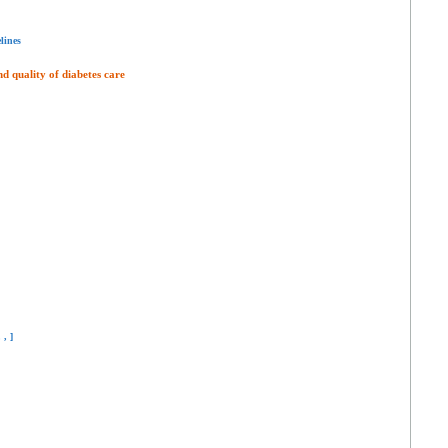
lines
 quality of diabetes care
,
,
]