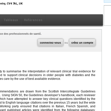
ntry, CV4 7AL, UK
Tableaux
Références
ce des professionnels de santé.
connectez-vous
ou
créez un compte
 to summarise the interpretation of relevant clinical trial evidence for
d to support clinical decisions in older people with diabetes and the
es care by the use of best available evidence.
ommendations are drawn from the Scottish Intercollegiate Guidelines
. Using SIGN 50, the Guidelines developer’s handbook, each reviewer
hich have attempted to answer key clinical questions identified by the
d to English language citations over the previous 15 years but the wide
Working party ensured that citations in Italian, French Spanish, and
vant published articles were identified from the following databases: