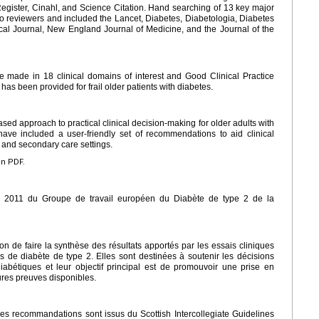
ister, Cinahl, and Science Citation. Hand searching of 13 key major
 reviewers and included the Lancet, Diabetes, Diabetologia, Diabetes
cal Journal, New England Journal of Medicine, and the Journal of the
ade in 18 clinical domains of interest and Good Clinical Practice
 has been provided for frail older patients with diabetes.
d approach to practical clinical decision-making for older adults with
ave included a user-friendly set of recommendations to aid clinical
and secondary care settings.
en PDF.
e 2011 du Groupe de travail européen du Diabète de type 2 de la
n de faire la synthèse des résultats apportés par les essais cliniques
s de diabète de type 2. Elles sont destinées à soutenir les décisions
abétiques et leur objectif principal est de promouvoir une prise en
ures preuves disponibles.
es recommandations sont issus du Scottish Intercollegiate Guidelines