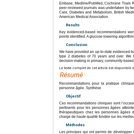
Embase, Medline/PubMed, Cochrane Trials Reg
peer-reviewed journals was undertaken by two
Care, Diabetes and Metabolism, British Medi
American Medical Association.
Results
Key evidenced-based recommendations were m
points identified. A glucose-lowering algorithm
Conclusion
We have provided an up-to-date evidenced-base
type 2 diabetes of 70 years and over. We h
decision-making in primary, community-based 
Le texte complet de cet article est disponible 
Résumé
Recommandations pour la pratique cliniqu
personne âgée. Synthèse
Objectif
Ces recommandations cliniques sont l’occasio
pertinents pour les personnes âgées atteinte
thérapeutiques chez les personnes âgées di
charge de haute qualité fondée sur les meille
Méthodes
Les principes qui ont permis de développer l