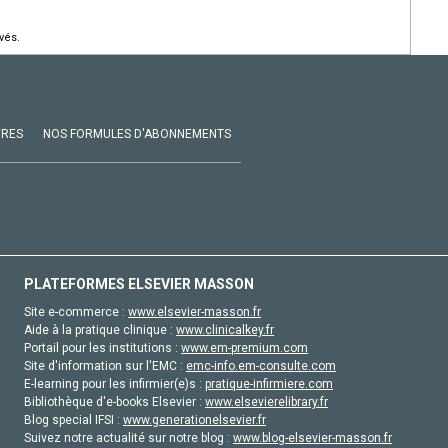
vés.
VRES
NOS FORMULES D'ABONNEMENTS
PLATEFORMES ELSEVIER MASSON
Site e-commerce :
www.elsevier-masson.fr
Aide à la pratique clinique :
www.clinicalkey.fr
Portail pour les institutions :
www.em-premium.com
Site d'information sur l'EMC :
emc-info.em-consulte.com
E-learning pour les infirmier(e)s :
pratique-infirmiere.com
Bibliothèque d'e-books Elsevier :
www.elsevierelibrary.fr
Blog special IFSI :
www.generationelsevier.fr
Suivez notre actualité sur notre blog :
www.blog-elsevier-masson.fr