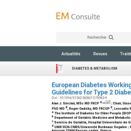
Rechercher
Actualités
Revues
Trait
DIABETES & METABOLISM
European Diabetes Working 
Guidelines for Type 2 Diab
Doi : 10.1016/S1262-3636(11)70962-4
a
,
⁎
Alan J. Sinclair,
MSc MD FRCP
:
Chair
, Gius
d
e
PhD MD
, Roger Gadsby,
MD FRCGP
, Leocadio
a
The Institute of Diabetes for Older People (IDO
b
Department of Geriatric Medicine and Metabolic D
c
Servicio de Geriatría, Hospital Universitario de 
d
UMR 5536 CNRS/Université Bordeaux Segalen ; Pô
Arnozan 33604 Pessac cedex, France