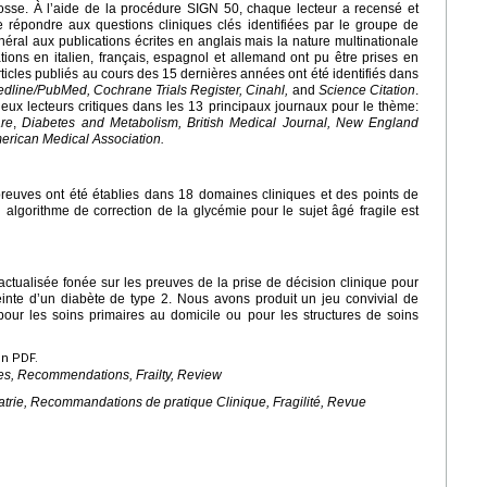
sse. À l’aide de la procédure SIGN 50, chaque lecteur a recensé et
e répondre aux questions cliniques clés identifiées par le groupe de
néral aux publications écrites en anglais mais la nature multinationale
tions en italien, français, espagnol et allemand ont pu être prises en
articles publiés au cours des 15 dernières années ont été identifiés dans
line/PubMed, Cochrane Trials Register, Cinahl,
and
Science Citation
.
ux lecteurs critiques dans les 13 principaux journaux pour le thème:
are
,
Diabetes and Metabolism, British Medical Journal, New England
merican Medical Association.
reuves ont été établies dans 18 domaines cliniques et des points de
n algorithme de correction de la glycémie pour le sujet âgé fragile est
tualisée fonée sur les preuves de la prise de décision clinique pour
inte d’un diabète de type 2. Nous avons produit un jeu convivial de
our les soins primaires au domicile ou pour les structures de soins
en PDF.
nes, Recommendations, Frailty, Review
iatrie, Recommandations de pratique Clinique, Fragilité, Revue