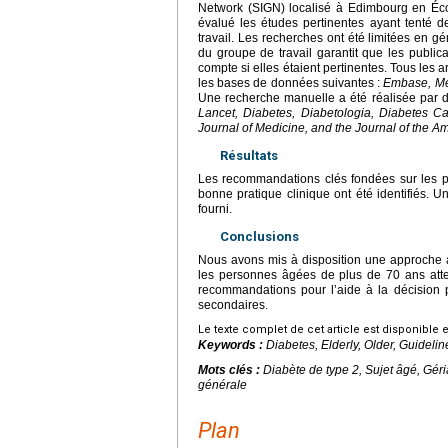
Network (SIGN) localisé à Edimbourg en Éco
évalué les études pertinentes ayant tenté d
travail. Les recherches ont été limitées en gé
du groupe de travail garantit que les publica
compte si elles étaient pertinentes. Tous les 
les bases de données suivantes :
Embase, Med
Une recherche manuelle a été réalisée par de
Lancet, Diabetes, Diabetologia, Diabetes C
Journal of Medicine, and the Journal of the A
Résultats
Les recommandations clés fondées sur les p
bonne pratique clinique ont été identifiés. U
fourni.
Conclusions
Nous avons mis à disposition une approche ac
les personnes âgées de plus de 70 ans atte
recommandations pour l’aide à la décision p
secondaires.
Le texte complet de cet article est disponible 
Keywords :
Diabetes, Elderly, Older, Guideli
Mots clés :
Diabète de type 2, Sujet âgé, Gér
générale
Plan