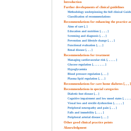
Introduction
Further developments of clinical guidelines
Methodology underpinning the full clinical Guide
Classification of recommendations
Recommendations for enhancing the practice and
Aims of care [
,
]
Education and nutrition [
,
,
,
,
]
Screening and diagnosis [
,
,
,
]
Prevention and lifestyle change [
,
,
,
]
Functional evaluation [
,
,
,
]
Renal disease [
,
,
,
]
Recommendations for treatment
Managing cardiovascular risk [
,
,
,
,
,
]
Glucose regulation [
,
,
,
,
,
,
,
]
Hypoglycaemia
Blood pressure regulation [
,
,
,
]
Plasma lipid regulation [
,
,
,
]
Recommendations for care home diabetes [
,
,
,
]
Recommendations in special categories
Diabetic foot disease [
,
,
]
Cognitive impairment and low mood states [
,
,
,
,
Visual loss and erectile dysfunction [
,
,
,
,
,
]
Peripheral neuropathy and pain [
,
,
,
]
Falls and immobility [
,
,
,
,
]
Peripheral arterial disease [
,
,
,
]
Other good clinical practice points
Aknowledgment