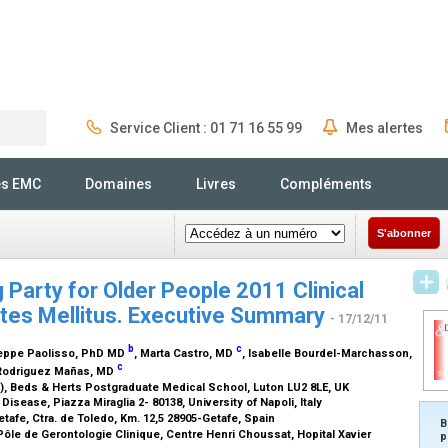
Service Client : 01 71 16 55 99
Mes alertes
Rechercher
és EMC
Domaines
Livres
Compléments
S'abonner
Party for Older People 2011 Clinical
etes Mellitus. Executive Summary
- 17/12/11
b
c
eppe Paolisso,
PhD MD
, Marta Castro,
MD
, Isabelle Bourdel-Marchasson,
c
 Rodriguez Mañas,
MD
P), Beds & Herts Postgraduate Medical School, Luton LU2 8LE, UK
isease, Piazza Miraglia 2- 80138, University of Napoli, Italy
Getafe, Ctra. de Toledo, Km. 12,5 28905-Getafe, Spain
B
le de Gerontologie Clinique, Centre Henri Choussat, Hopital Xavier
p