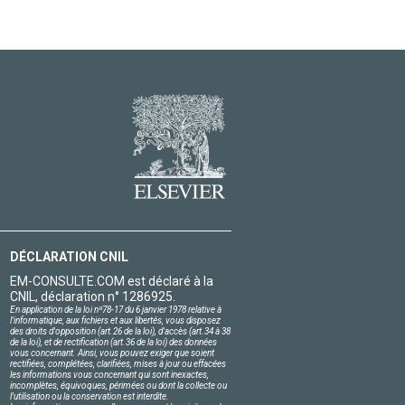
DÉCLARATION CNIL
EM-CONSULTE.COM est déclaré à la
CNIL, déclaration n° 1286925.
En application de la loi nº78-17 du 6 janvier 1978 relative à
l'informatique, aux fichiers et aux libertés, vous disposez
des droits d'opposition (art.26 de la loi), d'accès (art.34 à 38
de la loi), et de rectification (art.36 de la loi) des données
vous concernant. Ainsi, vous pouvez exiger que soient
rectifiées, complétées, clarifiées, mises à jour ou effacées
les informations vous concernant qui sont inexactes,
incomplètes, équivoques, périmées ou dont la collecte ou
l'utilisation ou la conservation est interdite.