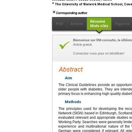
e
The University of Warwick Medical School, Cove
Corresponding author.
Résumé
PDF
Article
Figures
Mots clés
Bienvenue sur EM-consulte, la référen
Article gratuit.
Connectez-vous pour en bénéficier!
Abstract
Aim
The Clinical Guidelines provide an opportunity
older people with diabetes. They are intende
primary focus is enhancing high quality diabet
Methods
The principles used for developing the rec
Network (SIGN) based in Edinburgh, Scotland
evaluated relevant and appropriate studies w
Working Party. Searches were generally limite
experience and multinational nature of the 
German were considered if relevant. All rele