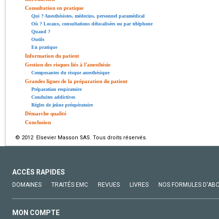
Consultation en pratique
Qui ? Anesthésistes, médecins, personnel paramédical
Où ? Locaux, consultations délocalisées ou par téléphone
Quand ?
Outils
En pratique
Information du patient
Gestion des risques liés à l'anesthésie
Composantes du risque anesthésique
Grandes lignes de la préparation du patient
Préparation respiratoire
Conduites addictives
Règles de jeûne préopératoire
Démarche qualité
Conclusion
© 2012 Elsevier Masson SAS. Tous droits réservés.
ACCÈS RAPIDES
DOMAINES
TRAITÉS EMC
REVUES
LIVRES
NOS FORMULES D'AB
MON COMPTE