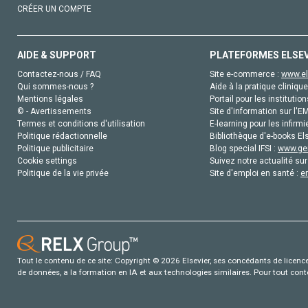
CRÉER UN COMPTE
AIDE & SUPPORT
PLATEFORMES ELSE
Contactez-nous / FAQ
Site e-commerce :
www.el
Qui sommes-nous ?
Aide à la pratique clinique
Mentions légales
Portail pour les institution
© - Avertissements
Site d'information sur l'E
Termes et conditions d'utilisation
E-learning pour les infirmi
Politique rédactionnelle
Bibliothèque d'e-books Els
Politique publicitaire
Blog special IFSI :
www.gen
Cookie settings
Suivez notre actualité sur
Politique de la vie privée
Site d'emploi en santé :
e
Tout le contenu de ce site: Copyright © 2026 Elsevier, ses concédants de licence e
de données, a la formation en IA et aux technologies similaires. Pour tout con