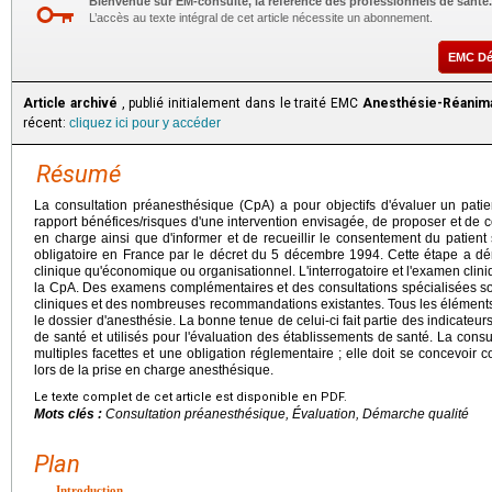
Bienvenue sur EM-consulte, la référence des professionnels de santé.
L’accès au texte intégral de cet article nécessite un abonnement.
EMC D
Article archivé
, publié initialement dans le traité EMC
Anesthésie-Réanima
récent:
cliquez ici pour y accéder
Résumé
La consultation préanesthésique (CpA) a pour objectifs d'évaluer un patient
rapport bénéfices/risques d'une intervention envisagée, de proposer et d
en charge ainsi que d'informer et de recueillir le consentement du patient
obligatoire en France par le décret du 5 décembre 1994. Cette étape a dé
clinique qu'économique ou organisationnel. L'interrogatoire et l'examen clini
la CpA. Des examens complémentaires et des consultations spécialisées so
cliniques et des nombreuses recommandations existantes. Tous les éléments 
le dossier d'anesthésie. La bonne tenue de celui-ci fait partie des indicateur
de santé et utilisés pour l'évaluation des établissements de santé. La consu
multiples facettes et une obligation réglementaire ; elle doit se concevoi
lors de la prise en charge anesthésique.
Le texte complet de cet article est disponible en PDF.
Mots clés :
Consultation préanesthésique, Évaluation, Démarche qualité
Plan
Introduction