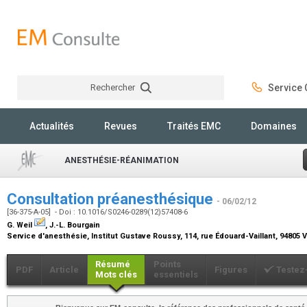
Rechercher
Service C
Rechercher
Actualités
Revues
Traités EMC
Domaines
ANESTHÉSIE-RÉANIMATION
Consultation préanesthésique
- 06/02/12
[36-375-A-05] - Doi : 10.1016/S0246-0289(12)57408-6
G. Weil
, J.-L. Bourgain
Service d'anesthésie, Institut Gustave Roussy, 114, rue Édouard-Vaillant, 94805 Vi
Résumé
Points
PDF
Article
Figures
Testez
Mots clés
essentiels