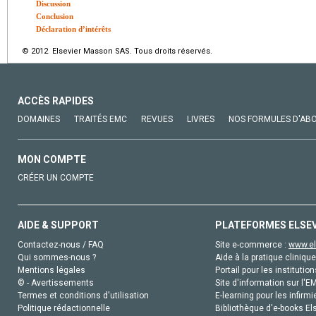
Discussion
Conclusion
Déclaration d’intérêts
© 2012 Elsevier Masson SAS. Tous droits réservés.
ACCÈS RAPIDES
DOMAINES
TRAITÉS EMC
REVUES
LIVRES
NOS FORMULES D'AB
MON COMPTE
CRÉER UN COMPTE
AIDE & SUPPORT
PLATEFORMES ELSE
Contactez-nous / FAQ
Site e-commerce :
www.el
Qui sommes-nous ?
Aide à la pratique clinique
Mentions légales
Portail pour les institution
© - Avertissements
Site d'information sur l'E
Termes et conditions d'utilisation
E-learning pour les infirmi
Politique rédactionnelle
Bibliothèque d'e-books Els