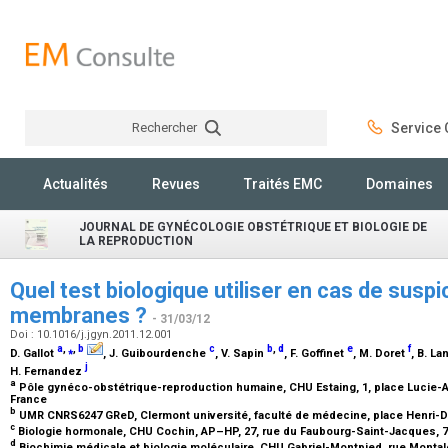
Rechercher
Service C
Rechercher
Actualités
Revues
Traités EMC
Domaines
JOURNAL DE GYNÉCOLOGIE OBSTÉTRIQUE ET BIOLOGIE DE
LA REPRODUCTION
Quel test biologique utiliser en cas de susp
membranes ?
- 31/03/12
Doi : 10.1016/j.jgyn.2011.12.001
a
,
⁎
,
b
c
b
,
d
e
f
D. Gallot
, J. Guibourdenche
, V. Sapin
, F. Goffinet
, M. Doret
, B. L
j
H. Fernandez
a
Pôle gynéco-obstétrique-reproduction humaine, CHU Estaing, 1, place Lucie-A
France
b
UMR CNRS6247 GReD, Clermont université, faculté de médecine, place Henri-D
c
Biologie hormonale, CHU Cochin, AP–HP, 27, rue du Faubourg-Saint-Jacques, 7
d
Biochimie médicale et biologie moléculaire, CHU Gabriel-Montpied, rue Monta