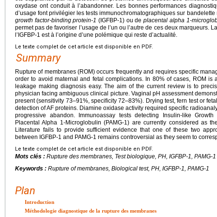
oxydase ont conduit à l’abandonner. Les bonnes performances diagnostiques (
d’usage font privilégier les tests immunochromatographiques sur bandelette r
growth factor-binding protein-1
(IGFBP-1) ou de
placental alpha 1-microglob
permet pas de favoriser l’usage de l’un ou l’autre de ces deux marqueurs. La
l’IGFBP-1 est à l’origine d’une polémique qui reste d’actualité.
Le texte complet de cet article est disponible en PDF.
Summary
Rupture of membranes (ROM) occurs frequently and requires specific mana
order to avoid maternal and fetal complications. In 80% of cases, ROM is a
leakage making diagnosis easy. The aim of the current review is to precise
physician facing ambiguous clinical picture. Vaginal pH assessment demonstr
present (sensitivity 73–91%, specificity 72–83%). Drying test, fern test or fe
detection of AF proteins. Diamine oxidase activity required specific radioanaly
progressive abandon. Immunoassay tests detecting Insulin-like Growth 
Placental Alpha 1-Microglobulin (PAMG-1) are currently considered as th
Literature fails to provide sufficient evidence that one of these two app
between IGFBP-1 and PAMG-1 remains controversial as they seem to corres
Le texte complet de cet article est disponible en PDF.
Mots clés :
Rupture des membranes, Test biologique, PH, IGFBP-1, PAMG-1
Keywords :
Rupture of membranes, Biological test, PH, IGFBP-1, PAMG-1
Plan
Introduction
Méthodologie diagnostique de la rupture des membranes