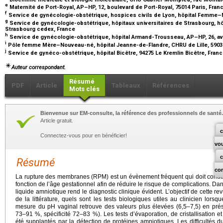
e
Maternité de Port-Royal, AP–HP, 12, boulevard de Port-Royal, 75014 Paris, Fran
f
Service de gynécologie-obstétrique, hospices civils de Lyon, hôpital Femme–
g
Service de gynécologie-obstétrique, hôpitaux universitaires de Strasbourg, hô
Strasbourg cedex, France
h
Service de gynécologie-obstétrique, hôpital Armand-Trousseau, AP–HP, 26, av
i
Pôle femme Mère–Nouveau-né, hôpital Jeanne-de-Flandre, CHRU de Lille, 59037
j
Service de gynéco-obstétrique, hôpital Bicêtre, 94275 Le Kremlin Bicêtre, Fran
Auteur correspondant.
Résumé
PDF
Article
Tableaux
Références
Mots clés
Bienvenue sur EM-consulte, la référence des professionnels de santé.
Article gratuit.
c
Connectez-vous pour en bénéficier!
vo
Résumé
co
La rupture des membranes (RPM) est un évènement fréquent qui doit condui
fonction de l’âge gestationnel afin de réduire le risque de complications. D
liquide amniotique rend le diagnostic clinique évident. L’objectif de cette re
de la littérature, quels sont les tests biologiques utiles au clinicien lors
mesure du pH vaginal retrouve des valeurs plus élevées (6,5–7,5) en prés
73–91 %, spécificité 72–83 %). Les tests d’évaporation, de cristallisation 
été supplantés par la détection de protéines amniotiques. Les difficultés 