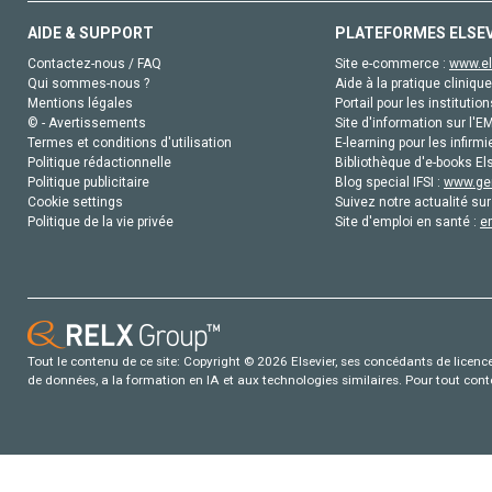
AIDE & SUPPORT
PLATEFORMES ELSE
Contactez-nous / FAQ
Site e-commerce :
www.el
Qui sommes-nous ?
Aide à la pratique clinique
Mentions légales
Portail pour les institution
© - Avertissements
Site d'information sur l'E
Termes et conditions d'utilisation
E-learning pour les infirmi
Politique rédactionnelle
Bibliothèque d'e-books Els
Politique publicitaire
Blog special IFSI :
www.gen
Cookie settings
Suivez notre actualité sur
Politique de la vie privée
Site d'emploi en santé :
e
Tout le contenu de ce site: Copyright © 2026 Elsevier, ses concédants de licence e
de données, a la formation en IA et aux technologies similaires. Pour tout con