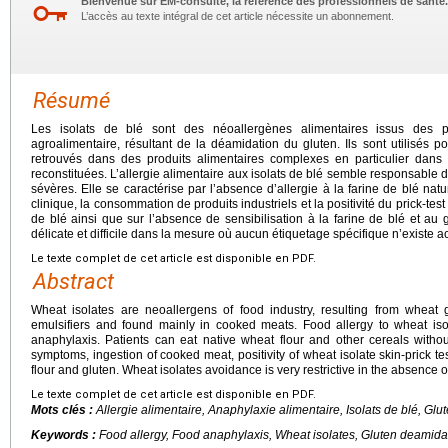
Bienvenue sur EM-consulte, la référence des professionnels de santé.
L’accès au texte intégral de cet article nécessite un abonnement.
Résumé
Les isolats de blé sont des néoallergènes alimentaires issus des pr
agroalimentaire, résultant de la déamidation du gluten. Ils sont utilisés po
retrouvés dans des produits alimentaires complexes en particulier dans 
reconstituées. L’allergie alimentaire aux isolats de blé semble responsable
sévères. Elle se caractérise par l’absence d’allergie à la farine de blé natur
clinique, la consommation de produits industriels et la positivité du prick-test
de blé ainsi que sur l’absence de sensibilisation à la farine de blé et au g
délicate et difficile dans la mesure où aucun étiquetage spécifique n’existe a
Le texte complet de cet article est disponible en PDF.
Abstract
Wheat isolates are neoallergens of food industry, resulting from wheat
emulsifiers and found mainly in cooked meats. Food allergy to wheat is
anaphylaxis. Patients can eat native wheat flour and other cereals with
symptoms, ingestion of cooked meat, positivity of wheat isolate skin-prick t
flour and gluten. Wheat isolates avoidance is very restrictive in the absence of
Le texte complet de cet article est disponible en PDF.
Mots clés :
Allergie alimentaire, Anaphylaxie alimentaire, Isolats de blé, Glu
Keywords :
Food allergy, Food anaphylaxis, Wheat isolates, Gluten deamidati