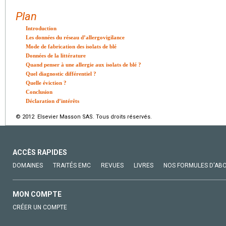
Plan
Introduction
Les données du réseau d’allergovigilance
Mode de fabrication des isolats de blé
Données de la littérature
Quand penser à une allergie aux isolats de blé ?
Quel diagnostic différentiel ?
Quelle éviction ?
Conclusion
Déclaration d’intérêts
© 2012 Elsevier Masson SAS. Tous droits réservés.
ACCÈS RAPIDES
DOMAINES
TRAITÉS EMC
REVUES
LIVRES
NOS FORMULES D'AB
MON COMPTE
CRÉER UN COMPTE