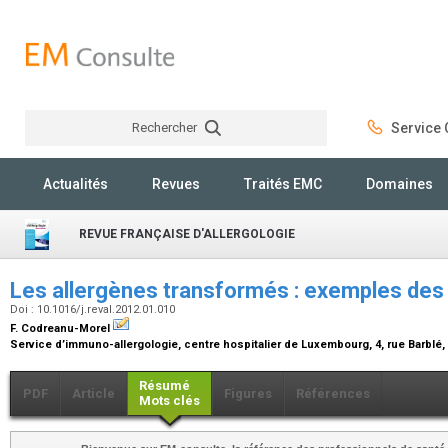
Rechercher
Service C
Rechercher
Actualités
Revues
Traités EMC
Domaines
REVUE FRANÇAISE D'ALLERGOLOGIE
Les allergènes transformés : exemples des 
Doi : 10.1016/j.reval.2012.01.010
F. Codreanu-Morel
Service d’immuno-allergologie, centre hospitalier de Luxembourg, 4, rue Barb
Résumé
PDF
Article
Figures
Références
Mots clés