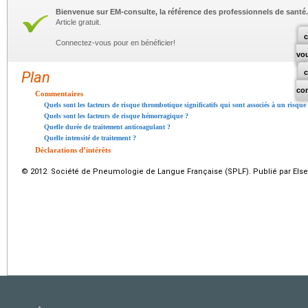
Bienvenue sur EM-consulte, la référence des professionnels de santé.
Article gratuit.
c
Connectez-vous pour en bénéficier!
vo
Plan
co
Commentaires
Quels sont les facteurs de risque thrombotique significatifs qui sont associés à un risqu
Quels sont les facteurs de risque hémorragique ?
Quelle durée de traitement anticoagulant ?
Quelle intensité de traitement ?
Déclarations d’intérêts
© 2012 Société de Pneumologie de Langue Française (SPLF). Publié par Elsev