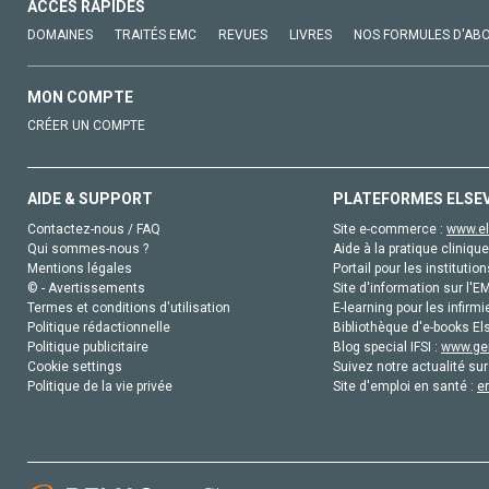
ACCÈS RAPIDES
DOMAINES
TRAITÉS EMC
REVUES
LIVRES
NOS FORMULES D'AB
MON COMPTE
CRÉER UN COMPTE
AIDE & SUPPORT
PLATEFORMES ELSE
Contactez-nous / FAQ
Site e-commerce :
www.el
Qui sommes-nous ?
Aide à la pratique clinique
Mentions légales
Portail pour les institution
© - Avertissements
Site d'information sur l'E
Termes et conditions d'utilisation
E-learning pour les infirmi
Politique rédactionnelle
Bibliothèque d'e-books Els
Politique publicitaire
Blog special IFSI :
www.gen
Cookie settings
Suivez notre actualité sur
Politique de la vie privée
Site d'emploi en santé :
e