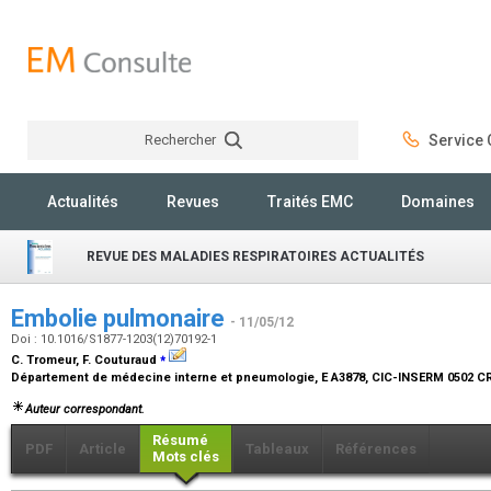
Rechercher
Service C
Rechercher
Actualités
Revues
Traités EMC
Domaines
REVUE DES MALADIES RESPIRATOIRES ACTUALITÉS
Embolie pulmonaire
- 11/05/12
Doi : 10.1016/S1877-1203(12)70192-1
⁎
C. Tromeur, F. Couturaud
Département de médecine interne et pneumologie, E A3878, CIC-INSERM 0502 CR
Auteur correspondant.
Résumé
PDF
Article
Tableaux
Références
Mots clés