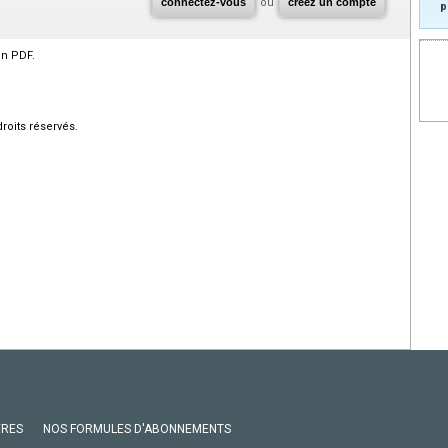
connectez-vous
ou
créez un compte
p
en PDF.
roits réservés.
VRES
NOS FORMULES D'ABONNEMENTS