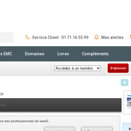
Service Client : 01 71 16 55 99
Mes alertes
Rechercher
és EMC
Domaines
Livres
Compléments
S'abonner
DF.
ces
ce des professionnels de santé.
B