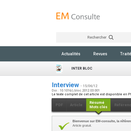
Rechercher
Actualités
Revues
Trait
INTER BLOC
Interview
- 15/06/12
Doi : 10.1016/j.bloc.2012.03.001
Le texte complet de cet article est disponible en P
Résumé
PDF
Article
Référen
Mots clés
Bienvenue sur EM-consulte, la référen
Article gratuit.