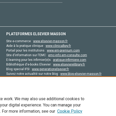
PLATEFORMES ELSEVIER MASSON
Site e-commerce :
www.elsevier-masson.fr
Aide à la pratique clinique :
www.clinicalkey.fr
Portail pour les institutions :
www.em-premium.com
Site d'information sur l'EMC :
emc-info.em-consulte.com
E-learning pour les infirmier(e)s :
pratique-infirmiere.com
Bibliothèque d'e-books Elsevier :
www.elsevierelibrary.fr
Blog special IFSI :
www.generationelsevier.fr
Suivez notre actualité sur notre blog :
www.blog-elsevier-masson.fr
Site d'emploi en santé :
emploisante.com
te work. We may also use additional cookies to
 your digital experience. You can manage your
. For more information, see our
Cookie Policy
vier, ses concédants de licence et ses contributeurs. Tout les droits sont réservés, y 
ogies similaires. Pour tout contenu en libre accès, les conditions de licence Creati