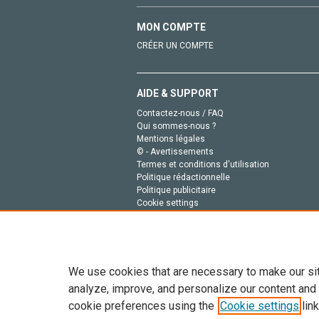
MON COMPTE
CRÉER UN COMPTE
AIDE & SUPPORT
Contactez-nous / FAQ
Qui sommes-nous ?
Mentions légales
© - Avertissements
Termes et conditions d'utilisation
Politique rédactionnelle
Politique publicitaire
Cookie settings
Politique de la vie privée
We use cookies that are necessary to make our si
analyze, improve, and personalize our content and
cookie preferences using the
Cookie settings
link
Tout le contenu de ce site: Copyright © 2026 Else
de données, a la formation en IA et aux technol