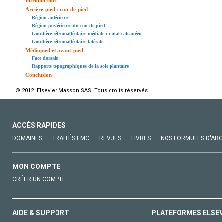
Introduction
Arrière-pied : cou-de-pied
Région antérieure
Région postérieure du cou-de-pied
Gouttière rétromalléolaire médiale : canal calcanéen
Gouttière rétromalléolaire latérale
Médiopied et avant-pied
Face dorsale
Rapports topographiques de la sole plantaire
Conclusion
© 2012 Elsevier Masson SAS. Tous droits réservés.
ACCÈS RAPIDES
DOMAINES
TRAITÉS EMC
REVUES
LIVRES
NOS FORMULES D'AB
MON COMPTE
CRÉER UN COMPTE
AIDE & SUPPORT
PLATEFORMES ELSE