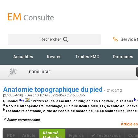
Rechercher
Service C
Rechercher
Actualités
Revues
Traités EMC
Domaines
PODOLOGIE
Anatomie topographique du pied
- 21/06/12
[27-000-A-10] - Doi : 10.1016/S0292-062X(12)53363-5
a
,
⁎
b
F. Bonnel
:
Professeur à la Faculté, chirurgien des Hôpitaux
, P. Teissier
a
Service orthopédie traumatologie, Clinique Beau Soleil, 117, avenue de Lodève
b
Laboratoire anatomie, 2, rue de l'école de médecine, 34000 Montpellier, France
Auteur correspondant.
Article en
Résumé
PDF
Article
Figures
Testez-vous
Comp
Mots clés