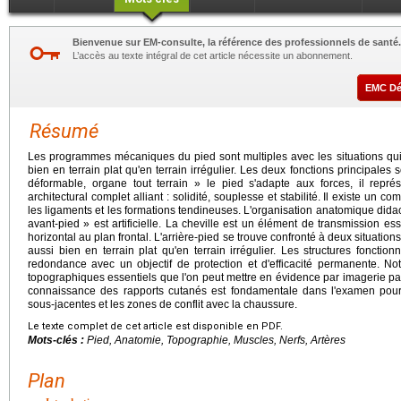
Bienvenue sur EM-consulte, la référence des professionnels de santé.
L’accès au texte intégral de cet article nécessite un abonnement.
EMC D
Résumé
Les programmes mécaniques du pied sont multiples avec les situations qui
bien en terrain plat qu'en terrain irrégulier. Les deux fonctions principales so
déformable, organe tout terrain » le pied s'adapte aux forces, il repr
architectural complet alliant : solidité, souplesse et stabilité. Il existe un c
les ligaments et les formations tendineuses. L'organisation anatomique didac
avant-pied » est artificielle. La cheville est un élément de transmission ess
horizontal au plan frontal. L'arrière-pied se trouve confronté à deux situations
aussi bien en terrain plat qu'en terrain irrégulier. Les structures fonctio
redondance avec un objectif de protection et d'efficacité permanente. Notr
topographiques essentiels que l'on peut mettre en évidence par imagerie 
connaissance des rapports cutanés est fondamentale dans l'examen pour 
sous-jacentes et les zones de conflit avec la chaussure.
Le texte complet de cet article est disponible en PDF.
Mots-clés :
Pied, Anatomie, Topographie, Muscles, Nerfs, Artères
Plan