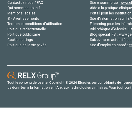
Contactez-nous / FAQ
Site e-commerce :
www.el
Qui sommes-nous ?
Aide à la pratique clinique
Mentions légales
Portail pour les institution
© - Avertissements
Site d'information sur l'E
Termes et conditions d'utilisation
E-learning pour les infirmi
Politique rédactionnelle
Bibliothèque d'e-books Els
Politique publicitaire
Blog special IFSI :
www.gen
Cookie settings
Suivez notre actualité sur
Politique de la vie privée
Site d'emploi en santé :
e
Tout le contenu de ce site: Copyright © 2026 Elsevier, ses concédants de licence e
de données, a la formation en IA et aux technologies similaires. Pour tout con