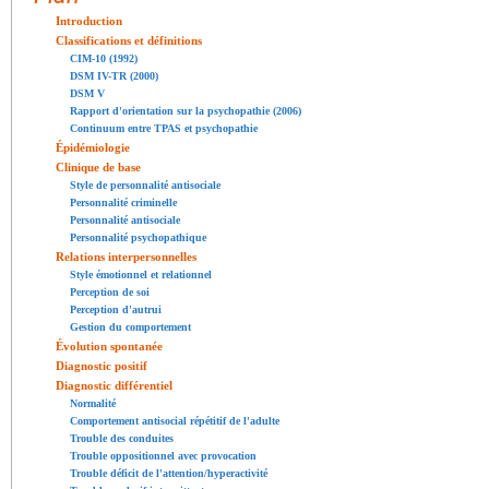
Introduction
Classifications et définitions
CIM-10 (1992)
DSM IV-TR (2000)
DSM V
Rapport d'orientation sur la psychopathie (2006)
Continuum entre TPAS et psychopathie
Épidémiologie
Clinique de base
Style de personnalité antisociale
Personnalité criminelle
Personnalité antisociale
Personnalité psychopathique
Relations interpersonnelles
Style émotionnel et relationnel
Perception de soi
Perception d'autrui
Gestion du comportement
Évolution spontanée
Diagnostic positif
Diagnostic différentiel
Normalité
Comportement antisocial répétitif de l'adulte
Trouble des conduites
Trouble oppositionnel avec provocation
Trouble déficit de l'attention/hyperactivité