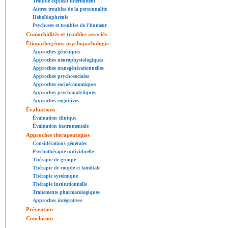
Trouble explosif intermittent
Autres troubles de la personnalité
Héboïdophrénie
Psychoses et troubles de l'humeur
Comorbidités et troubles associés
Étiopathogénie, psychopathologie
Approches génétiques
Approches neurophysiologiques
Approches transgénérationnelles
Approches psychosociales
Approches socioéconomiques
Approches psychanalytiques
Approches cognitives
Évaluations
Évaluation clinique
Évaluation instrumentale
Approches thérapeutiques
Considérations générales
Psychothérapie individuelle
Thérapie de groupe
Thérapie de couple et familiale
Thérapie systémique
Thérapie institutionnelle
Traitements pharmacologiques
Approches intégratives
Prévention
Conclusion