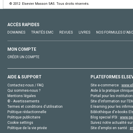
© 2012 Elsevier Masson SAS. Tous droits réservés.
ACCÈS RAPIDES
DOMAINES
TRAITÉS EMC
REVUES
LIVRES
NOS FORMULES D'AB
MON COMPTE
CRÉER UN COMPTE
AIDE & SUPPORT
PLATEFORMES ELSE
Contactez-nous / FAQ
Site e-commerce :
www.el
Qui sommes-nous ?
Aide à la pratique clinique
Mentions légales
Portail pour les institution
© - Avertissements
Site d'information sur l'E
Termes et conditions d'utilisation
E-learning pour les infirmi
Politique rédactionnelle
Bibliothèque d'e-books Els
Politique publicitaire
Blog special IFSI :
www.gen
Cookie settings
Suivez notre actualité sur
Politique de la vie privée
Site d'emploi en santé :
e