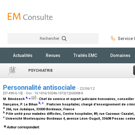
Rechercher
Service C
Rechercher
Actualités
Revues
Traités EMC
Domaines
PSYCHIATRIE
Personnalité antisociale
- 22/06/12
[37-490-G-10] - Doi : 10.1016/S0246-1072(12)60008-X
a
,
⁎
M. Bénézech
:
Chef de service et expert judiciaire honoraires, conseiller
b
,
c
française
, P. Le Bihan
:
Praticien hospitalier, chargé d'enseignement de crimi
a
266, rue Judaïque, 33000 Bordeaux, France
b
Pôle unité pour malades difficiles, Centre hospitalier, 89, rue Cazeaux-Cazalet,
c
Université Montesquieu-Bordeaux 4, avenue Léon-Duguit, 33608 Pessac cede
Auteur correspondant.