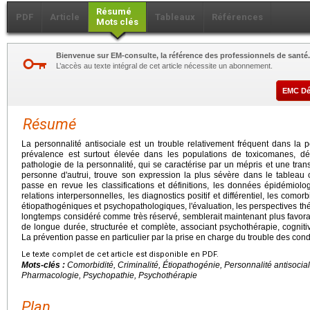
Résumé
PDF
Article
Tableaux
Références
Mots clés
Bienvenue sur EM-consulte, la référence des professionnels de santé.
L’accès au texte intégral de cet article nécessite un abonnement.
EMC D
Résumé
La personnalité antisociale est un trouble relativement fréquent dans la
prévalence est surtout élevée dans les populations de toxicomanes, dél
pathologie de la personnalité, qui se caractérise par un mépris et une tran
personne d'autrui, trouve son expression la plus sévère dans le tableau c
passe en revue les classifications et définitions, les données épidémiol
relations interpersonnelles, les diagnostics positif et différentiel, les como
étiopathogéniques et psychopathologiques, l'évaluation, les perspectives thé
longtemps considéré comme très réservé, semblerait maintenant plus favora
de longue durée, structurée et complète, associant psychothérapie, cogni
La prévention passe en particulier par la prise en charge du trouble des cond
Le texte complet de cet article est disponible en PDF.
Mots-clés :
Comorbidité, Criminalité, Étiopathogénie, Personnalité antisocia
Pharmacologie, Psychopathie, Psychothérapie
Plan