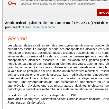
Bienvenue sur EM-consulte, la référence des professionnels de santé.
L’accès au texte intégral de cet article nécessite un abonnement.
EMC D
Article archivé
, publié initialement dans le traité EMC
AKOS (Traité de M
plus récent:
cliquez ici pour y accéder
Résumé
Les phosphatases alcalines sont des isoenzymes membranaires dont le rôle 
plupart des tissus. Le dosage sérique des phosphatases alcalines est surtou
hépatique et osseuse. Les phosphatases alcalines s'ascensionnent de mani
trimestre de grossesse et lors de la croissance osseuse (période néonata
phosphatases alcalines associée à une élévation des gamma-glutamyl
hépatique. La plupart des maladies du foie (hépatite virale, auto-immune, cirr
granulomatose, etc.) et des voies biliaires entraînent une élévation des ph
la voie biliaire principale par une lithiase ou un cancer est à éliminer. L'as
doit faire suspecter une atteinte osseuse. Les modifications du remodelage
osseuse) doivent faire rechercher : une maladie de Paget osseuse, des
poumon), une hyperparathyroïdie, une ostéomalacie, une fracture ou un tas
une élévation physiologique des phosphatases alcalines (croissance, 
pathologique devant faire rechercher une maladie hépatique ou osseuse en p
Le texte complet de cet article est disponible en PDF.
Mots-clés :
Isoenzymes, Obstruction biliaire, Cirrhose biliaire primitive, Cho
Paget osseux, Ostéomalacie