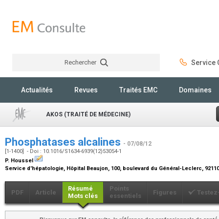
Rechercher
Service C
Rechercher
Actualités
Revues
Traités EMC
Domaines
AKOS (TRAITÉ DE MÉDECINE)
Phosphatases alcalines
- 07/08/12
[1-1400] - Doi : 10.1016/S1634-6939(12)53054-1
P. Houssel
Service d'hépatologie, Hôpital Beaujon, 100, boulevard du Général-Leclerc, 9211
Résumé
Points
PDF
Article
Figures
Testez
Mots clés
essentiels