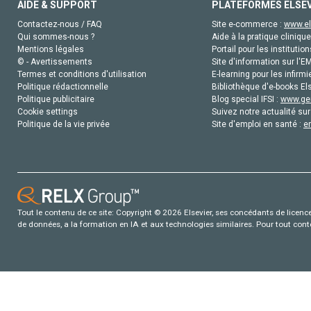
AIDE & SUPPORT
PLATEFORMES ELSE
Contactez-nous / FAQ
Site e-commerce :
www.el
Qui sommes-nous ?
Aide à la pratique clinique
Mentions légales
Portail pour les institution
© - Avertissements
Site d'information sur l'E
Termes et conditions d'utilisation
E-learning pour les infirmi
Politique rédactionnelle
Bibliothèque d'e-books Els
Politique publicitaire
Blog special IFSI :
www.gen
Cookie settings
Suivez notre actualité sur
Politique de la vie privée
Site d'emploi en santé :
e
Tout le contenu de ce site: Copyright © 2026 Elsevier, ses concédants de licence e
de données, a la formation en IA et aux technologies similaires. Pour tout con