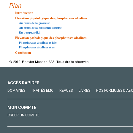
Plan
Introduction
Élévation physiologique des phosphatases alcalines
Au cours de la grossesse
Au cours de la croissance osseuse
En postprandial
Élévation pathologique des phosphatases alcalines
Phosphatases alcalines et foie
Phosphatases alcalines et os
Conclusion
© 2012 Elsevier Masson SAS. Tous droits réservés.
ACCÈS RAPIDES
DOMAINES
TRAITÉS EMC
REVUES
LIVRES
NOS FORMULES D'AB
MON COMPTE
CRÉER UN COMPTE