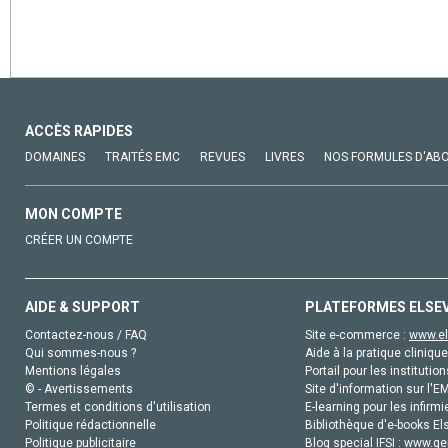
ACCÈS RAPIDES
DOMAINES
TRAITÉS EMC
REVUES
LIVRES
NOS FORMULES D'AB
MON COMPTE
CRÉER UN COMPTE
AIDE & SUPPORT
PLATEFORMES ELSE
Contactez-nous / FAQ
Site e-commerce :
www.el
Qui sommes-nous ?
Aide à la pratique clinique
Mentions légales
Portail pour les institution
© - Avertissements
Site d'information sur l'E
Termes et conditions d'utilisation
E-learning pour les infirmi
Politique rédactionnelle
Bibliothèque d'e-books Els
Politique publicitaire
Blog special IFSI :
www.gen