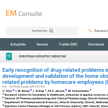
Rechercher
Service C
Rechercher
Actualités
Revues
Traités EMC
Domaines
EUROPEAN GERIATRIC MEDICINE
Early recognition of drug-related problems 
development and validation of the home obs
related problems by homecare employees 
Doi : 10.1016/j.eurger.2012.07.315
a
,
⁎
b
c
d
e
C. Sino
, M. Bouvy
, I. Schop
, P.A.F. Jansen
, M. Schuurmans
a
Research Centre For Innovation In Healthcare, University of applied sciences 
b
Division Of Pharmacoepidemiology And Clinical Pharmacology, Utrecht Universi
c
Department Of Pharmaceutical Sciences, Utrecht University, Utrecht, Netherl
d
Expertise Centre Pharmacotherapy In Old Persons (ephor), UMC Utrecht, Utre