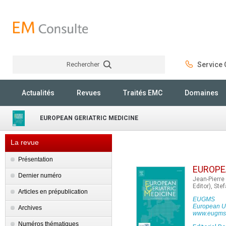
Rechercher
Service C
Rechercher
Actualités
Revues
Traités EMC
Domaines
EUROPEAN GERIATRIC MEDICINE
La revue
Présentation
EUROPE
Dernier numéro
Jean-Pierre 
Editor), Ste
Articles en prépublication
EUGMS
European Un
Archives
www.eugms
Numéros thématiques