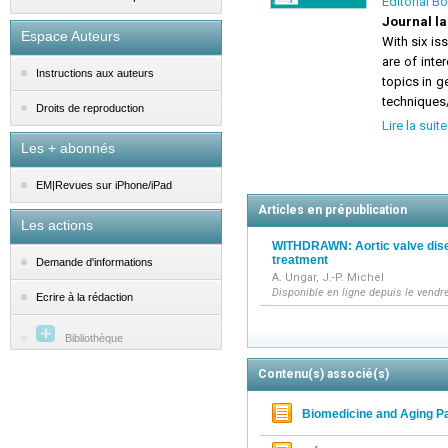
Editorial B
Journal l
Espace Auteurs
With six is
are of inte
Instructions aux auteurs
topics in g
techniques/
Droits de reproduction
This wide s
Lire la suite
Europe.
Les + abonnés
European G
rapid commu
EM|Revues sur iPhone/iPad
case report
Articles en prépublication
and news 
Les actions
WITHDRAWN: Aortic valve dise
treatment
Demande d'informations
A. Ungar, J.-P. Michel
Disponible en ligne depuis le vendr
Ecrire à la rédaction
Bibliothèque
Contenu(s) associé(s)
Biomedicine and Aging P