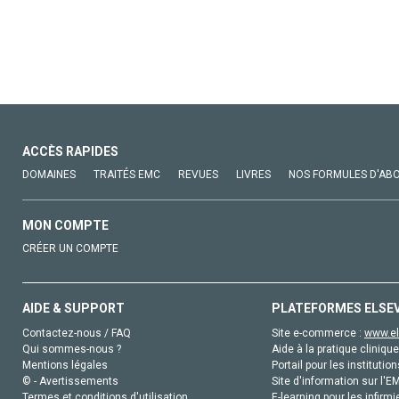
ACCÈS RAPIDES
DOMAINES
TRAITÉS EMC
REVUES
LIVRES
NOS FORMULES D'AB
MON COMPTE
CRÉER UN COMPTE
AIDE & SUPPORT
PLATEFORMES ELSE
Contactez-nous / FAQ
Site e-commerce :
www.el
Qui sommes-nous ?
Aide à la pratique clinique
Mentions légales
Portail pour les institution
© - Avertissements
Site d'information sur l'E
Termes et conditions d'utilisation
E-learning pour les infirmi