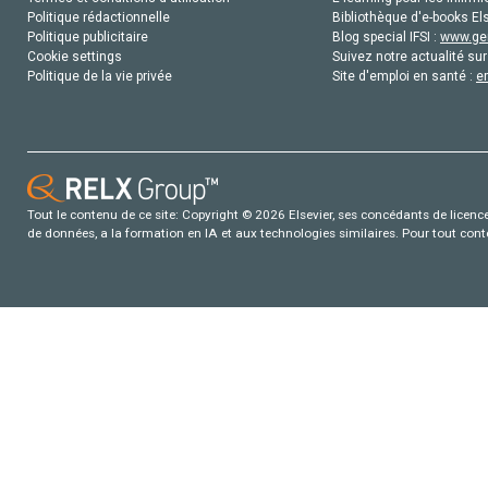
Politique rédactionnelle
Bibliothèque d'e-books Els
Politique publicitaire
Blog special IFSI :
www.gen
Cookie settings
Suivez notre actualité sur
Politique de la vie privée
Site d'emploi en santé :
e
Tout le contenu de ce site: Copyright © 2026 Elsevier, ses concédants de licence e
de données, a la formation en IA et aux technologies similaires. Pour tout con